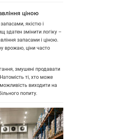
авління ціною
запасами, якістю і
щ здатен змінити логіку –
вління запасами і ціною.
у врожаю, ціни часто
ігання, змушені продавати
Натомість ті, хто може
 можливість виходити на
більного попиту.