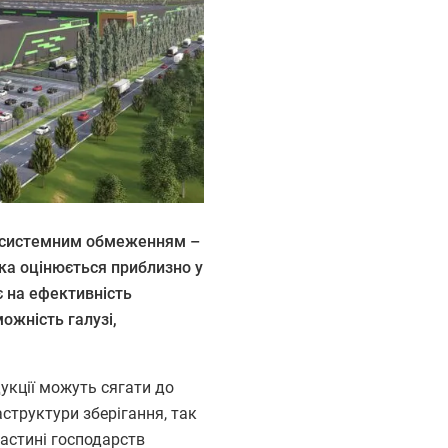
 з системним обмеженням –
ка оцінюється приблизно у
є на ефективність
ожність галузі,
дукції можуть сягати до
структури зберігання, так
частині господарств