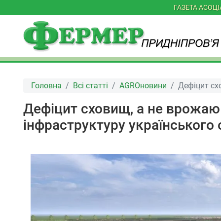
ГАЗЕТА АСОЦ
Головна
Всі статті
AGROновини
Дефіцит сх
Дефіцит сховищ, а не врожаю
інфраструктуру українського