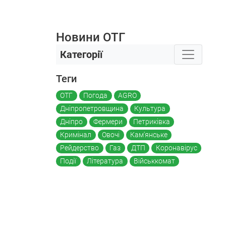
Новини ОТГ
Категорії
Теги
ОТГ
Погода
AGRO
Дніпропетровщина
Культура
Дніпро
Фермери
Петриківка
Кримінал
Овочі
Кам'янське
Рейдерство
Газ
ДТП
Коронавірус
Події
Література
Військкомат