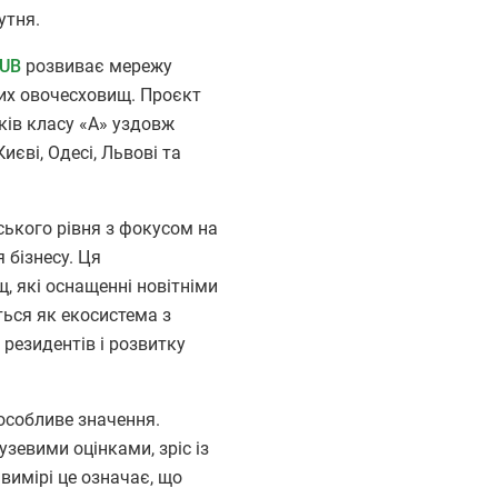
утня.
UB
розвиває мережу
них овочесховищ. Проєкт
ків класу «А» уздовж
єві, Одесі, Львові та
ського рівня з фокусом на
я бізнесу. Ця
, які оснащенні новітніми
ться як екосистема з
 резидентів і розвитку
особливе значення.
узевими оцінками, зріс із
 вимірі це означає, що