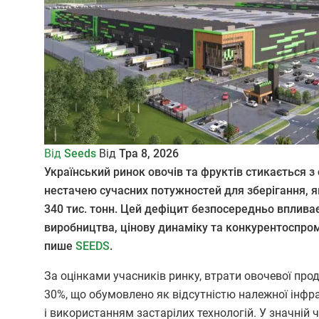
Від
Seeds
Від
Тра 8, 2026
Український ринок овочів та фруктів стикається
нестачею сучасних потужностей для зберігання, я
340 тис. тонн. Цей дефіцит безпосередньо вплива
виробництва, цінову динаміку та конкурентоспром
пише
SEEDS
.
За оцінками учасників ринку, втрати овочевої про
30%, що обумовлено як відсутністю належної інфра
і використанням застарілих технологій. У значній 