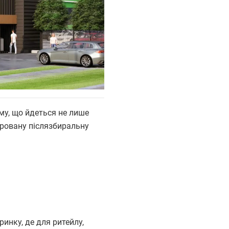
му, що йдеться не лише
гровану післязбиральну
инку, де для ритейлу,