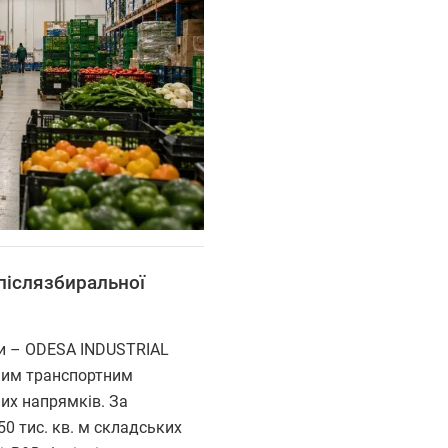
 післязбиральної
ни – ODESA INDUSTRIAL
чним транспортним
их напрямків. За
0 тис. кв. м складських