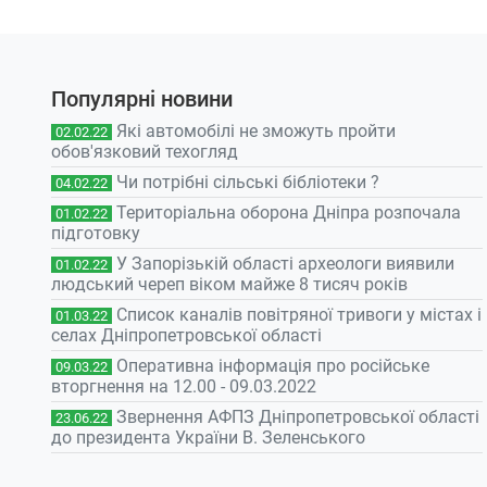
Популярні новини
Які автомобілі не зможуть пройти
02.02.22
обов'язковий техогляд
Чи потрібні сільські бібліотеки ?
04.02.22
Територіальна оборона Дніпра розпочала
01.02.22
підготовку
У Запорізькій області археологи виявили
01.02.22
людський череп віком майже 8 тисяч років
Список каналів повітряної тривоги у містах і
01.03.22
селах Дніпропетровської області
Оперативна інформація про російське
09.03.22
вторгнення на 12.00 - 09.03.2022
Звернення АФПЗ Дніпропетровської області
23.06.22
до президента України В. Зеленського