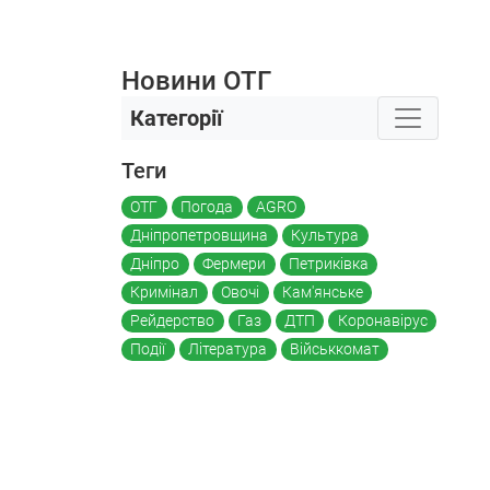
Новини ОТГ
Категорії
Теги
ОТГ
Погода
AGRO
Дніпропетровщина
Культура
Дніпро
Фермери
Петриківка
Кримінал
Овочі
Кам'янське
Рейдерство
Газ
ДТП
Коронавірус
Події
Література
Військкомат