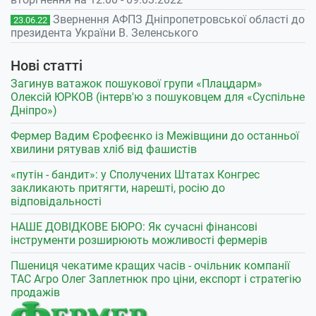
Звернення АФПЗ Дніпропетровської області до
23.06.22
президента України В. Зеленського
Нові статті
Загинув ватажок пошукової групи «Плацдарм»
Олексій ЮРКОВ (інтерв'ю з пошуковцем для «Суспільне
Дніпро»)
Фермер Вадим Єрофеєнко із Межівщини до останньої
хвилини рятував хліб від фашистів
«путін - бандит»: у Сполучених Штатах Конгрес
закликають притягти, нарешті, росію до
відповідальності
НАШЕ ДОВІДКОВЕ БЮРО: Як сучасні фінансові
інструменти розширюють можливості фермерів
Пшениця чекатиме кращих часів - очільник компанії
ТАС Агро Олег Заплетнюк про ціни, експорт і стратегію
продажів