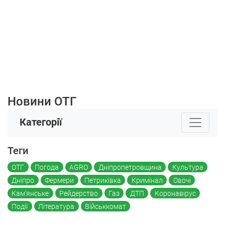
Новини ОТГ
Категорії
Теги
ОТГ
Погода
AGRO
Дніпропетровщина
Культура
Дніпро
Фермери
Петриківка
Кримінал
Овочі
Кам'янське
Рейдерство
Газ
ДТП
Коронавірус
Події
Література
Військкомат