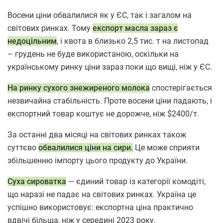
Восени ціни обвалилися як у ЄС, так і загалом на
світових ринках. Тому
експорт масла зараз є
недоцільним
, і квота в близько 2,5 тис. т на листопад
– грудень не буде використаною, оскільки на
українському ринку ціни зараз поки що вищі, ніж у ЄС.
На ринку сухого знежиреного молока
спостерігається
незвичайна стабільність. Проте восени ціни падають, і
експортний товар коштує не дорожче, ніж $2400/т.
За останні два місяці на світових ринках також
суттєво
обвалилися ціни на сири.
Це може сприяти
збільшенню імпорту цього продукту до України.
Суха сироватка
— єдиний товар із категорії комодіті,
що наразі не падає на світових ринках. Україна це
успішно використовує: експортна ціна практично
вдвічі більша, ніж у середині 2023 року.