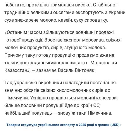
небагато, проте ціна трималася висока. Стабільно і
традиційно великими обсягами експортують з України
сухе знежирене молоко, казеїн, суху сироватку.
«Останнім часом збільшуються зовнішні продажі
готової продукції. Зростає експорт морозива, свіжих
молочних продуктів, сирів, згущеного молока.
Причому таку готову продукцію продаємо вже не
тільки пострадянським країнам, як-от Молдова чи
Казахстан», — зазначає Василь Вінтоняк.
Так, українські виробники налагодили постачання
значних обсягів свіжих кисломолочних сирів до
Німеччини. Успішно продаються молочні консерви:
більше половини продукції йде до країн ЄС,
найбільший покупець — знову ж таки Німеччина.