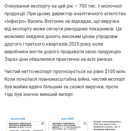
Очікування експорту на цей рік — 700 тис. т молочної
продукції. При цьому директор аналітичного агентства
«Інфагро» Василь Вінтоняк не відкидає, що виручка
від експорту може сягнути рекордних показників. Це
можливо завдяки досить високим цінам упродовж
другого і третього кварталів 2025 року, коли
виробники могли дорого продавати свою продукцію.
Зараз ціни обвалилися практично на всіх ринках.
Чистий нетто-експорт прогнозується на рівні $105 млн.
Коли почалася повномасштабна війна, чистий експорт
був майже вдвічі більшим за схожої виручки, проте
тоді був значно менший імпорт.