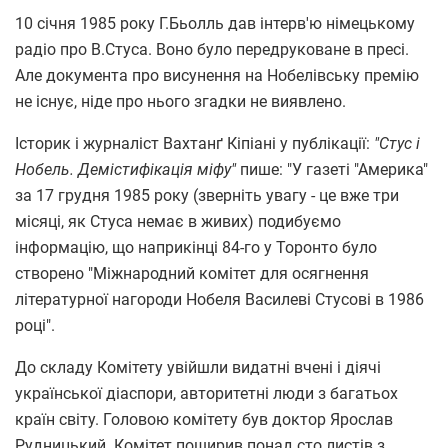
10 січня 1985 року Г.Бьолль дав інтерв'ю німецькому
радіо про В.Стуса. Воно було передруковане в пресі.
Але документа про висунення на Нобелівську премію
не існує, ніде про нього згадки не виявлено.
Історик і журналіст Вахтанґ Кіпіані у публікації:
"Стус і
Нобель. Демістифікація міфу"
пише: "У газеті "Америка"
за 17 грудня 1985 року (зверніть увагу - це вже три
місяці, як Стуса немає в живих) подибуємо
інформацію, що наприкінці 84-го у Торонто було
створено "Міжнародний комітет для осягнення
літературної нагороди Нобеля Василеві Стусові в 1986
році".
До складу Комітету увійшли видатні вчені і діячі
української діаспори, авторитетні люди з багатьох
країн світу. Головою комітету був доктор Ярослав
Рудницький. Комітет поширив понад сто листів з