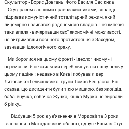
Скульптор - Борис Довгань. Фото Василя Овсієнка
Стус, разом з іншими правозахисниками, справді
підривав комуністичний тоталітарний режим, який
лицемірно називався радянською владою. І ця імперія
таки впала - вичерпавши свої економічні можливості,
не витримавши воєнного протистояння з Заходом,
зазнавши ідеологічного краху.
Ми боролися на цьому фронті - ідеологічному - і
перемогли. Я не схильний перебільшувати нашу роль у
цьому падінні: недавно в Києві побував лідер
Литовської Гельсінкської групи Томас Венцлова. Він
сказав, що дисиденти були тією мишкою, без якої дід,
баба, внучка, собачка Жучка, кішка Мурка не вирвали
б ріпку...
Відбувши 5 років ув'язнення в Мордовії та 3 роки
заслання в Магаданській області, вдруге Василь Стус