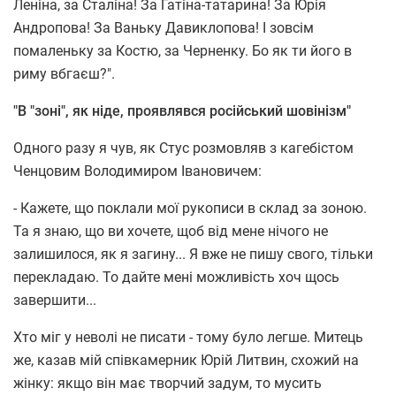
Леніна, за Сталіна! За Ґатіна-татарина! За Юрія
Андропова! За Ваньку Давиклопова! І зовсім
помаленьку за Костю, за Черненку. Бо як ти його в
риму вбгаєш?".
"В "зоні", як ніде, проявлявся російський шовінізм"
Одного разу я чув, як Стус розмовляв з кагебістом
Ченцовим Володимиром Івановичем:
- Кажете, що поклали мої рукописи в склад за зоною.
Та я знаю, що ви хочете, щоб від мене нічого не
залишилося, як я загину... Я вже не пишу свого, тільки
перекладаю. То дайте мені можливість хоч щось
завершити...
Хто міг у неволі не писати - тому було легше. Митець
же, казав мій співкамерник Юрій Литвин, схожий на
жінку: якщо він має творчий задум, то мусить