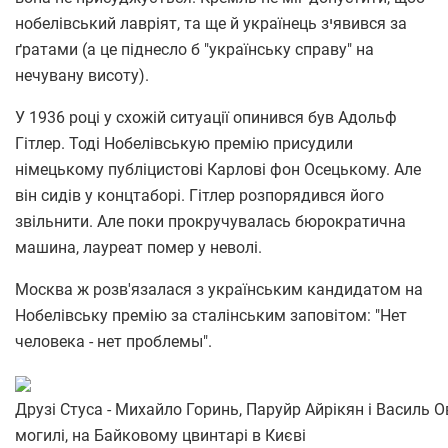
нобелівський лавріят, та ще й українець зיявився за
ґратами (а це піднесло б "українську справу" на
нечувану висоту).
У 1936 році у схожій ситуації опинився був Адольф
Гітлер. Тоді Нобелівськую премію присудили
німецькому публіцистові Карлові фон Осецькому. Але
він сидів у концтаборі. Гітлер розпорядився його
звільнити. Але поки прокручувалась бюрократична
машина, лауреат помер у неволі.
Москва ж розв'язалася з українським кандидатом на
Нобелівську премію за сталінським заповітом: "Нет
человека - нет проблемы".
Друзі Стуса - Михайло Горинь, Паруйр Айрікян і Василь Ов
могилі, на Байковому цвинтарі в Києві