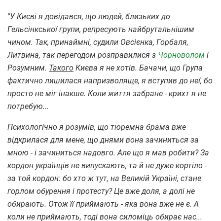
"У Києві я довідався, що людей, близьких до
Гельсінкської групи, репресують найбрутальнішим
чином. Так, принаймні, судили Овсієнка, Горбаля,
Литвина, так перегодом розправилися з
Чорноволом
і
Розумним.
Такого
Києва я не хотів. Бачачи, що Група
фактично лишилася напризволяще, я вступив до неї, бо
просто не міг інакше. Коли життя забране - крихт я не
потребую...
Психологічно я розумів, що тюремна брама вже
відкрилася для мене, що днями вона зачиниться за
мною - і зачиниться надовго. Але що я мав робити? За
кордон українців не випускають, та й не дуже кортіло -
за той кордон: бо хто ж тут, на Великій Україні, стане
горлом обурення і протесту? Це вже доля, а долі не
обирають. Отож її приймають - яка вона вже не є. А
коли не приймають, тоді вона силоміць обирає нас...