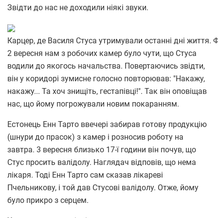
Звідти до нас не доходили ніякі звуки.
Карцер, де Василя Стуса утримували останні дні життя. 
2 вересня нам з робочих камер було чути, що Стуса
водили до якогось начальства. Повертаючись звідти,
він у коридорі зумисне голосно повторював: "Накажу,
накажу... Та хоч знищіть, гестапівці!". Так він оповіщав
нас, що йому погрожували новим покаранням.
Естонець Енн Тарто ввечері забирав готову продукцію
(шнури до прасок) з камер і розносив роботу на
завтра. 3 вересня близько 17-ї години він почув, що
Стус просить валідолу. Наглядач відповів, що нема
лікаря. Тоді Енн Тарто сам сказав лікареві
Пчельникову, і той дав Стусові валідолу. Отже, йому
було прикро з серцем.