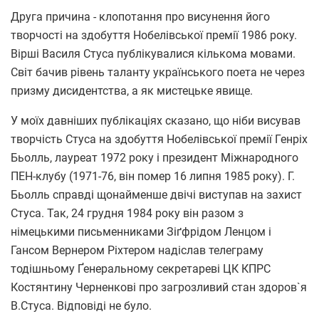
Друга причина - клопотання про висунення його
творчості на здобуття Нобелівської премії 1986 року.
Вірші Василя Стуса публікувалися кількома мовами.
Світ бачив рівень таланту українського поета не через
призму дисидентства, а як мистецьке явище.
У моїх давніших публікаціях сказано, що ніби висував
творчість Стуса на здобуття Нобелівської премії Генріх
Бьолль, лауреат 1972 року і президент Міжнародного
ПЕН-клубу (1971-76, він помер 16 липня 1985 року). Г.
Бьолль справді щонайменше двічі виступав на захист
Стуса. Так, 24 грудня 1984 року він разом з
німецькими письменниками Зіґфрідом Ленцом і
Гансом Вернером Ріхтером надіслав телеграму
тодішньому Ґенеральному секретареві ЦК КПРС
Костянтину Черненкові про загрозливий стан здоров`я
В.Стуса. Відповіді не було.