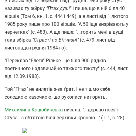
У листах від 12 вересня і від грудня 1983 року Стус
називає ту збірку
"Птах душі"
і пише, що в ній біля 40
віршів (Том 6, кн. 1, с. 444 і 449), а в листі від 1 лютого
1985 року пише про 100 віршів. "А 50 іще визрівають у
чернетках" (с. 483). А ще пише: "...горить мені в душі
така збірка
"Страсті по Вітчизні"
(с. 479, лист від
листопада-грудня 1984-го).
"Переклав "Елегії" Рільке - це біля 900 рядків
поетичного надзвичайно тяжкого тексту" (с. 444, лист
від 12.09.1983).
Той "Птах" не вилетів з-за ґрат. І не тішмо себе
солодкою казочкою, що рукописи не горять.
Михайлина Коцюбинська
писала: "...дерево поезії
Стуса - з обтятою біля верхівки кроною..." (Т. 1, с. 28).