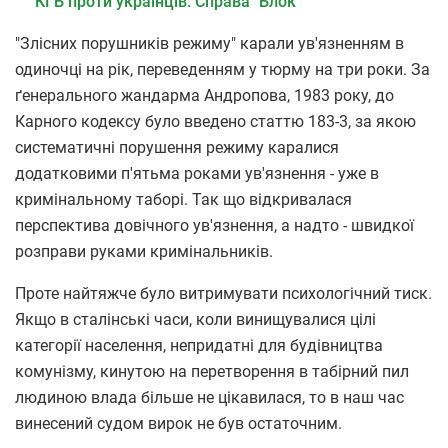
КГБ проти українців. Справа "Блок"
"Злісних порушників режиму" карали ув'язненням в
одиночці на рік, переведенням у тюрму на три роки. За
ґенерального жандарма Андропова, 1983 року, до
Карного кодексу було введено статтю 183-3, за якою
систематичні порушення режиму каралися
додатковими п'ятьма роками ув'язнення - уже в
кримінальному таборі. Так що відкривалася
перспектива довічного ув'язнення, а надто - швидкої
розправи руками кримінальників.
Проте найтяжче було витримувати психологічний тиск.
Якщо в сталінські часи, коли винищувалися цілі
категорії населення, непридатні для будівництва
комунізму, кинутою на перетворення в табірний пил
людиною влада більше не цікавилася, то в наш час
винесений судом вирок не був остаточним.