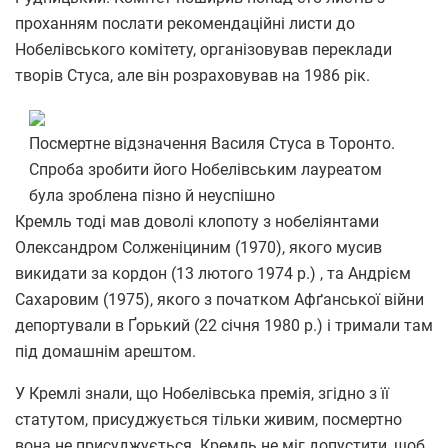
проханням послати рекомендаційні листи до
Нобелівського комітету, організовував переклади
творів Стуса, але він розраховував на 1986 рік.
Посмертне відзначення Василя Стуса в Торонто.
Спроба зробити його Нобелівським лауреатом
була зроблена пізно й неуспішно
Кремль тоді мав доволі клопоту з нобеліянтами
Олександром Солженіциним (1970), якого мусив
викидати за кордон (13 лютого 1974 р.) , та Андрієм
Сахаровим (1975), якого з початком Афґанської війни
депортували в Ґорький (22 січня 1980 р.) і тримали там
під домашнім арештом.
У Кремлі знали, що Нобелівська премія, згідно з її
статутом, присуджується тільки живим, посмертно
вона не присуджується. Кремль не міг допустити, щоб