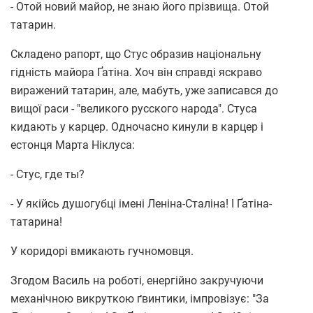
- Отой новий майор, не знаю його прізвища. Отой
татарин.
Складено рапорт, що Стус образив національну
гідність майора Ґатіна. Хоч він справді яскраво
виражений татарин, але, мабуть, уже записався до
вищої раси - "великого русского народа". Стуса
кидають у карцер. Одночасно кинули в карцер і
естонця Марта Ніклуса:
- Стус, где ты?
- У якійсь душогубці імені Леніна-Сталіна! І Ґатіна-
татарина!
У коридорі вмикають гучномовця.
Згодом Василь на роботі, енергійно закручуючи
механічною викруткою ґвинтики, імпровізує: "За