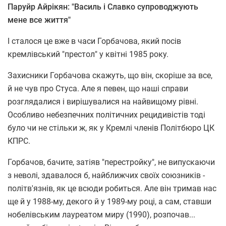
Паруйр Айрікян: "Василь і Славко супроводжують
мене все життя"
І сталося це вже в часи Горбачова, який посів
кремлівський "престол" у квітні 1985 року.
Захисники Горбачова скажуть, що він, скоріше за все,
й не чув про Стуса. Але я певен, що наші справи
розглядалися і вирішувалися на найвищому рівні.
Особливо небезпечних політичних рецидивістів тоді
було чи не стільки ж, як у Кремлі членів Політбюро ЦК
КПРС.
Горбачов, бачите, затіяв "перестройку"
, не випускаючи
з неволі, здавалося б, найближчих своїх союзників -
політв'язнів, як це всюди робиться. Але він тримав нас
ще й у 1988-му, декого й у 1989-му році, а сам, ставши
нобелівським лауреатом миру (1990), розпочав...