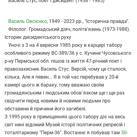
Василь Стус, поет і дисидент (1938 - 1985)
Василь Овсієнко
, 1949 - 2023 рр., "Історична правда".
Філолог. Громадський діяч, політв'язень (1973-1988).
Історик дисидентського руху
Уночі з 3 на 4 вересня 1985 року в карцері табору
особливого режиму ВС-389/36 у с. Кучине Чусовського
р-ну Пермської обл. пішов із життя 47-річний поет і
правозахисник Василь Стус. Версій, чому це сталося,
кілька. Але я певен... Я в той час перебував у 20-й
камері цього ж бараку, тому вважаю своїм
громадянським і людським обов`язком ще і ще раз
свідчити перед новими й новими людьми про
обставини й причини його загибелі.
З 1995 року в приміщеннях цього табору діє на весь
світ нині відомий Музей історії політичних репресій і
тоталітаризму "Перм-36". Востаннє я побував там
30-