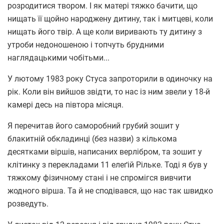
розродитися твором. І як матері тяжко бачити, що
нищать її щойно народжену дитину, так і митцеві, коли
нищать його твір. А ще коли виривають ту дитину з
утроби недоношеною і топчуть брудними
наглядацькими чобітьми...
У лютому 1983 року Стуса запроторили в одиночку на
рік. Коли він вийшов звідти, то нас із ним звели у 18-й
камері десь на півтора місяця.
Я перечитав його саморобний грубий зошит у
блакитній обкладинці (без назви) з кількома
десятками віршів, написаних верлібром, та зошит у
клітинку з перекладами 11 елеґій Рільке. Тоді я був у
тяжкому фізичному стані і не спромігся вивчити
жодного вірша. Та й не сподівався, що нас так швидко
розведуть.