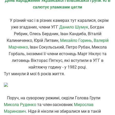
День народження Української Гельсінської групи. КГБ
салютує уламками цегли
У різний час і в різних камерах тут каралися, окрім
уже згаданих, члени УГГ
Данило Шумук
, Богдан
Ребрик, Олесь Бердник, Іван Кандиба, Віталій
Калиниченко, Юрій Литвин,
Михайло Горинь
,
Валерій
Марченко
, Іван Сокульський, Петро Рубан, Микола
Горбаль, іноземні її члени естонець Март Ніклус та
литовець Вікторас Пяткус, які вступили в УГГ в
найтяжчу годину - у 1982 році.
Тут минули й мої 6 років життя.
Поруч, на суворому режимі, сиділи Голова Групи
Микола Руденко
та член-засновник
Мирослав
Маринович
. Ніде й ніколи не збиралися ми в такій