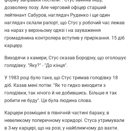
дозволену позу. Але черговий офіцер старший
лейтенант Сабуров, наглядач Руденко і ще один
наглядач склали рапорт, що Стус у робочий час лежав
на нарах у верхньому одязі і на зауваження
громадянина контролера вступив у прирікання. 15 діб
карцеру.
Виходячи з камери, Стус сказав Бородіну, що оголошує
голодівку. "Яку?" - "До кінця".
У 1983 році було таке, що Стус тримав голодівку 18
діб. Казав мені потім: "Як то гидко виходити з
голодівки, так нічого й не добившись. Більше я так
робити не буду". Це була людина слова.
Карцери розміщені в північній частині бараку, в
невеликому поперечному коридорі. Стуса утримували
в 3-му карцері, що на розі, у найближчому до вахти.