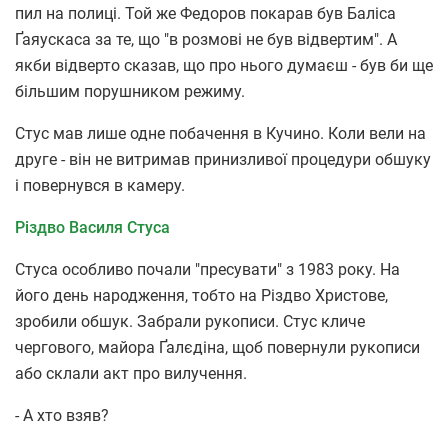
пил на полиці. Той же Федоров покарав був Баліса
Ґаяускаса за те, що "в розмові не був відвертим". А
якби відверто сказав, що про нього думаєш - був би ще
більшим порушником режиму.
Стус мав лише одне побачення в Кучино. Коли вели на
друге - він не витримав принизливої процедури обшуку
і повернувся в камеру.
Різдво Василя Стуса
Стуса особливо почали "пресувати" з 1983 року. На
його день народження, тобто на Різдво Христове,
зробили обшук. Забрали рукописи. Стус кличе
чергового, майора Ґалєдіна, щоб повернули рукописи
або склали акт про вилучення.
- А хто взяв?