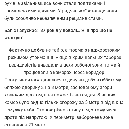
рухів, а звільнившись вони стали політиками і
громадськими діячами. У радянської ж влади вони
були особливо небезпечними рецидивістами.
Баліс Гаяускас: "37 років у неволі... Я ні про що не
жалкую"
Фактично це був не табір, а тюрма з наджорстоким
режимом утримання. Якщо в кримінальних таборах
рецидивістів виводили в цехи робочої зони, то ми й
працювали в камерах через коридор.
Прогулянки нам давалося годину на добу в оббитому
бляхою дворику 2 на 3 метри, заснованому згори
колючим дротом, а на помості - наглядач. З наших
камер було видно тільки огорожу за 5 метрів від вікна
і смужку неба. Огорож різного типу сім, у тому числі
дроти під напругою. У периметрі заборонена зона
становила 21 метр.