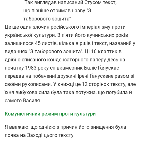
Так виглядав написаний Стусом текст,
що пізніше отримав назву "З
таборового зошита"
Це ще один злочин російського імперіалізму проти
української культури. З п'яти його кучинських років
залишилося 45 листів, кілька віршів і текст, названий у
виданнях "З таборового зошита". Ці 16 клаптиків
дрібно списаного конденсаторного паперу десь на
початку 1983 року співкамерник Баліс Ґаяускас
передав на побаченні дружині Ірені Ґаяускене разом зі
своїми рукописами. У книжці це 12 сторінок тексту, але
їхня вибухова сила була така потужна, що погубила й
самого Василя.
Комуністичний режим проти культури
Я вважаю, що однією з причин його знищення була
поява на Заході цього тексту.