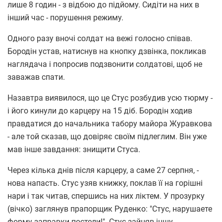
лише 8 годин - з відбою до підйому. Сидіти на них в
інший час - порушення режиму.
Одного разу вночі солдат на вежі голосно співав.
Бородін устав, натиснув на кнопку дзвінка, покликав
наглядача і попросив подзвонити солдатові, щоб не
заважав спати.
Назавтра виявилося, що це Стус розбудив усю тюрму -
і його кинули до карцеру на 15 діб. Бородін ходив
правдатися до начальника табору майора Журавкова
- але той сказав, що довіряє своїм підлеглим. Він уже
мав інше завдання: знищити Стуса.
Через кілька днів після карцеру, а саме 27 серпня, -
нова напасть. Стус узяв книжку, поклав її на горішні
нари і так читав, спершись на них ліктем. У прозурку
(вічко) заглянув прапорщик Руденко: "Стус, нарушаете
форму заправки постели!". Стус зайняв іншу,