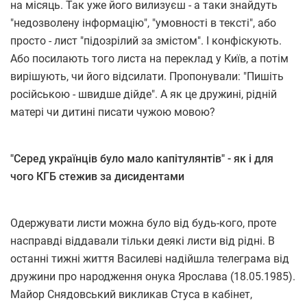
на місяць. Так уже його вилизуєш - а таки знайдуть
"недозволену інформацію", "умовності в тексті", або
просто - лист "підозрілий за змістом". І конфіскують.
Або посилають того листа на переклад у Київ, а потім
вирішують, чи його відсилати. Пропонували: "Пишіть
російською - швидше дійде". А як це дружині, рідній
матері чи дитині писати чужою мовою?
"Серед українців було мало капітулянтів" - як і для
чого КГБ стежив за дисидентами
Одержувати листи можна було від будь-кого, проте
насправді віддавали тільки деякі листи від рідні. В
останні тижні життя Василеві надійшла телеграма від
дружини про народження онука Ярослава (18.05.1985).
Майор Снядовський викликав Стуса в кабінет,