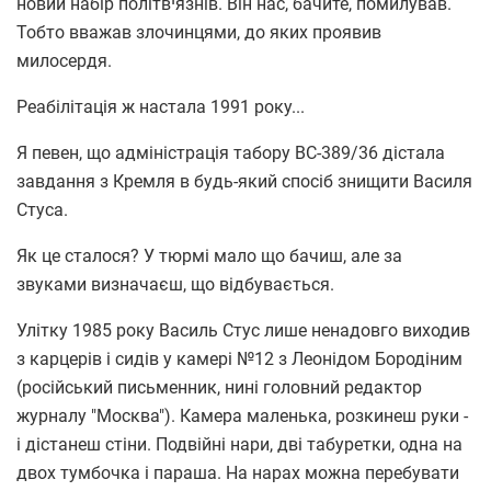
новий набір політвיязнів. Він нас, бачите, помилував.
Тобто вважав злочинцями, до яких проявив
милосердя.
Реабілітація ж настала 1991 року...
Я певен, що адміністрація табору ВС-389/36 дістала
завдання з Кремля в будь-який спосіб знищити Василя
Стуса.
Як це сталося? У тюрмі мало що бачиш, але за
звуками визначаєш, що відбувається.
Улітку 1985 року Василь Стус лише ненадовго виходив
з карцерів і сидів у камері №12 з Леонідом Бородіним
(російський письменник, нині головний редактор
журналу "Москва"). Камера маленька, розкинеш руки -
і дістанеш стіни. Подвійні нари, дві табуретки, одна на
двох тумбочка і параша. На нарах можна перебувати