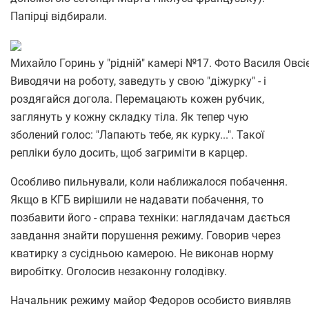
Папірці відбирали.
Михайло Горинь у "рідній" камері №17. Фото Василя Овсі
Виводячи на роботу, заведуть у свою "діжурку" - і
роздягайся догола. Перемацають кожен рубчик,
заглянуть у кожну складку тіла. Як тепер чую
зболений голос: "Лапають тебе, як курку...". Такої
репліки було досить, щоб загриміти в карцер.
Особливо пильнували, коли наближалося побачення.
Якщо в КГБ вирішили не надавати побачення, то
позбавити його - справа техніки: наглядачам дається
завдання знайти порушення режиму. Говорив через
кватирку з сусідньою камерою. Не виконав норму
виробітку. Оголосив незаконну голодівку.
Начальник режиму майор Федоров особисто виявляв