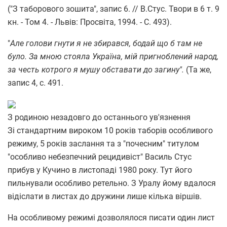
("З таборового зошита", запис 6. // В.Стус. Твори в 6 т. 9
кн. - Том 4. - Львів: Просвіта, 1994. - С. 493).
"
Але голови гнути я не збирався, бодай що б там не
було. За мною стояла Україна, мій пригноблений народ,
за честь котрого я мушу обставати до загину".
(Та же,
запис 4, с. 491.
З родиною незадовго до останнього ув'язнення
Зі стандартним вироком 10 років таборів особливого
режиму, 5 років заслання та з "почесним" титулом
"особливо небезпечний рецидивіст" Василь Стус
прибув у Кучино в листопаді 1980 року. Тут його
пильнували особливо ретельно. З Уралу йому вдалося
відіслати в листах до дружини лише кілька віршів.
На особливому режимі дозволялося писати один лист