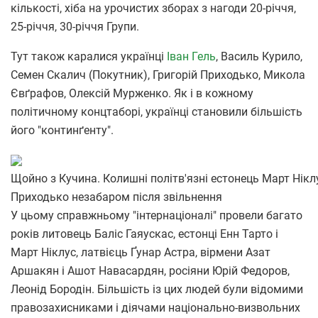
кількості, хіба на урочистих зборах з нагоди 20-річчя,
25-річчя, 30-річчя Групи.
Тут також каралися українці
Іван Гель
, Василь Курило,
Семен Скалич (Покутник), Григорій Приходько, Микола
Євґрафов, Олексій Мурженко. Як і в кожному
політичному концтаборі, українці становили більшість
його "континґенту".
Щойно з Кучина. Колишні політв'язні естонець Март Ніклус
Приходько незабаром після звільнення
У цьому справжньому "інтернаціоналі" провели багато
років литовець Баліс Гаяускас, естонці Енн Тарто і
Март Ніклус, латвієць Ґунар Астра, вірмени Азат
Аршакян і Ашот Навасардян, росіяни Юрій Федоров,
Леонід Бородін. Більшість із цих людей були відомими
правозахисниками і діячами національно-визвольних