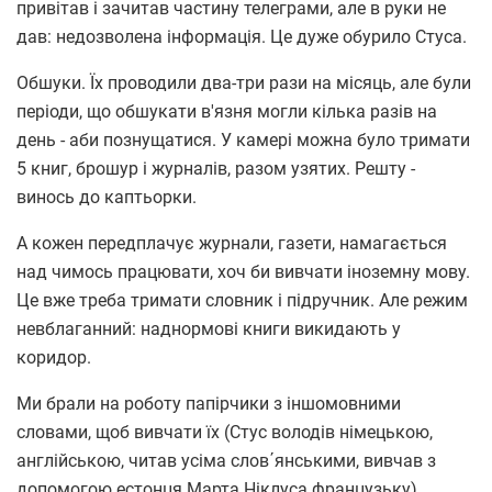
привітав і зачитав частину телеграми, але в руки не
дав: недозволена інформація. Це дуже обурило Стуса.
Обшуки. Їх проводили два-три рази на місяць, але були
періоди, що обшукати в'язня могли кілька разів на
день - аби познущатися. У камері можна було тримати
5 книг, брошур і журналів, разом узятих. Решту -
винось до каптьорки.
А кожен передплачує журнали, газети, намагається
над чимось працювати, хоч би вивчати іноземну мову.
Це вже треба тримати словник і підручник. Але режим
невблаганний: наднормові книги викидають у
коридор.
Ми брали на роботу папірчики з іншомовними
словами, щоб вивчати їх (Стус володів німецькою,
англійською, читав усіма слов΄янськими, вивчав з
допомогою естонця Марта Ніклуса французьку).