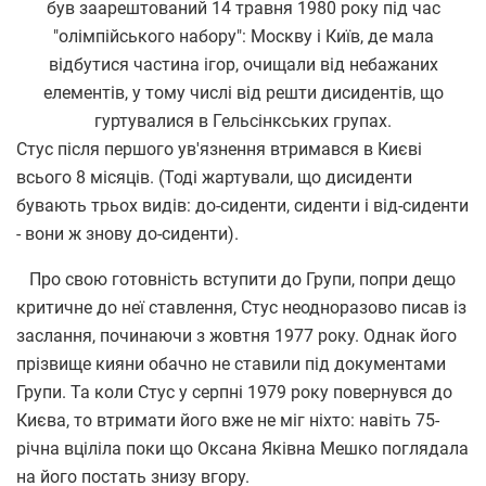
був заарештований 14 травня 1980 року під час
"олімпійського набору": Москву і Київ, де мала
відбутися частина ігор, очищали від небажаних
елементів, у тому числі від решти дисидентів, що
гуртувалися в Гельсінкських групах.
Стус після першого ув'язнення втримався в Києві
всього 8 місяців. (Тоді жартували, що дисиденти
бувають трьох видів: до-сиденти, сиденти і від-сиденти
- вони ж знову до-сиденти).
Про свою готовність вступити до Групи, попри дещо
критичне до неї ставлення, Стус неодноразово писав із
заслання, починаючи з жовтня 1977 року. Однак його
прізвище кияни обачно не ставили під документами
Групи. Та коли Стус у серпні 1979 року повернувся до
Києва, то втримати його вже не міг ніхто: навіть 75-
річна вціліла поки що Оксана Яківна Мешко поглядала
на його постать знизу вгору.