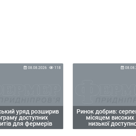
08.08.2026
118
08.08.
ський уряд розширив
Ринок добрив: серпе
ограму доступних
місяцем високих ц
итів для фермерів
низької доступно