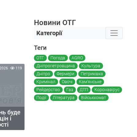
Новини ОТГ
Категорії
Теги
ОТГ
Погода
AGRO
Дніпропетровщина
Культура
2026
119
Дніпро
Фермери
Петриківка
Кримінал
Овочі
Кам'янське
Рейдерство
Газ
ДТП
Коронавірус
Події
Література
Військкомат
нь буде
ін і
сті