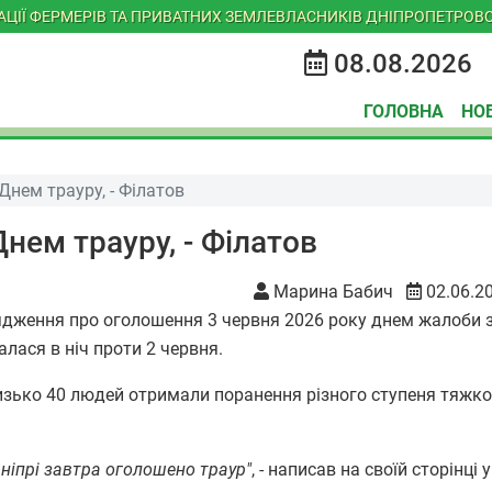
ІАЦІЇ ФЕРМЕРІВ ТА ПРИВАТНИХ ЗЕМЛЕВЛАСНИКІВ ДНІПРОПЕТРОВС
08.08.2026
ГОЛОВНА
НО
Днем трауру, - Філатов
нем трауру, - Філатов
Марина Бабич
02.06.2
ядження про оголошення 3 червня 2026 року днем жалоби 
алася в ніч проти 2 червня.
изько 40 людей отримали поранення різного ступеня тяжкос
Дніпрі завтра оголошено траур"
, - написав на своїй сторінці 