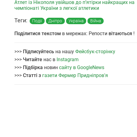
Атлет із Нікополя увійшов до п’ятірки найкращих на
чемпіонаті України з легкої атлетики
Теги:
Події
Дніпро
Україна
Війна
Поділитися текстом
в мережах: Репости
вітаються
!
>>>
Підписуйтесь
на нашу
Фейсбук-сторінку
>>>
Читайте
нас в
Instagram
>>>
Підбірка
новин
сайту в GoogleNews
>>>
Статті з
газети Фермер Придніпров'я