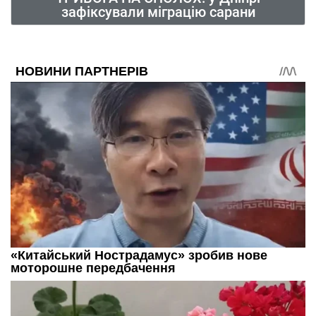
зафіксували міграцію сарани