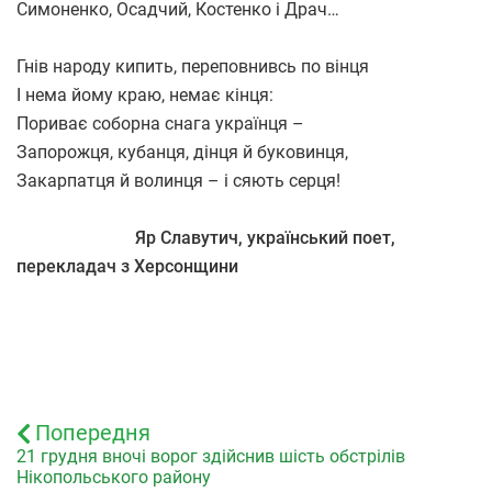
Симоненко, Осадчий, Костенко і Драч…
Гнів народу кипить, переповнивсь по вінця
І нема йому краю, немає кінця:
Пориває соборна снага українця –
Запорожця, кубанця, дінця й буковинця,
Закарпатця й волинця – і сяють серця!
Яр Славутич, український поет,
перекладач з Херсонщини
Попередня
21 грудня вночі ворог здійснив шість обстрілів
Нікопольського району