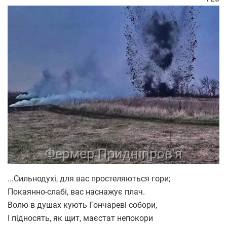
...Сильнодухі, для вас простеляються гори;
Покаянно-слабі, вас наснажує плач.
Волю в душах кують Гончареві собори,
І підносять, як щит, маєстат непокори