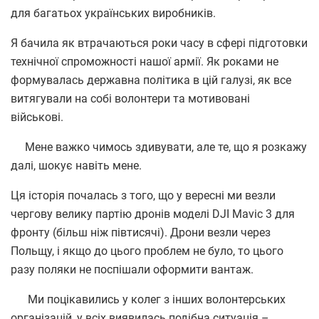
для багатьох українських виробників.
Я бачила як втрачаються роки часу в сфері підготовки
технічної спроможності нашої армії. Як роками не
формувалась державна політика в цій галузі, як все
витягували на собі волонтери та мотивовані
військові.
Мене важко чимось здивувати, але те, що я розкажу
далі, шокує навіть мене.
Ця історія почалась з того, що у вересні ми везли
чергову велику партію дронів моделі DJI Mavic 3 для
фронту (більш ніж півтисячі). Дрони везли через
Польщу, і якщо до цього проблем не було, то цього
разу поляки не поспішали оформити вантаж.
Ми поцікавились у колег з інших волонтерських
організацій, у всіх виявилась подібна ситуація –