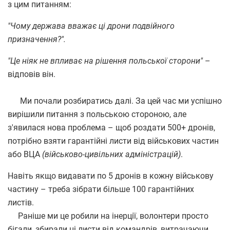
з цим питанням:
"Чому держава вважає ці дрони подвійного
призначення?".
"Це ніяк не впливає на рішення польської сторони"
–
відповів він.
Ми почали розбиратись далі. За цей час ми успішно
вирішили питання з польською стороною, але
з'явилася нова проблема – щоб роздати 500+ дронів,
потрібно взяти гарантійні листи від військових частин
або ВЦА
(військово-цивільних адміністрацій)
.
Навіть якщо видавати по 5 дронів в кожну військову
частину – треба зібрати більше 100 гарантійних
листів.
Раніше ми це робили на інерції, волонтери просто
бігали, збирали ці листи від командрів, витрачаючи