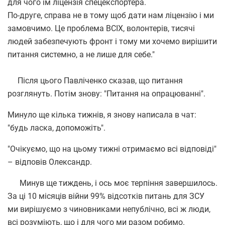
для чого їм ліцензія спецекспортера.
По-друге, справа не в тому щоб дати нам ліцензію і ми
замовчимо. Це проблема ВСІХ, волонтерів, тисячі
людей забезпечують фронт і тому ми хочемо вирішити
питання системно, а не лише для себе."
Після цього Павліченко сказав, що питання
розглянуть. Потім знову: "Питання на опрацюванні".
Минуло ще кілька тижнів, я знову написала в чат:
"будь ласка, допоможіть".
"Очікуємо, що на цьому тижні отримаємо всі відповіді"
– відповів Олександр.
Минув ще тиждень, і ось моє терпіння завершилось.
За ці 10 місяців війни 99% відсотків питань для ЗСУ
ми вирішуємо з чиновниками непублічно, всі ж люди,
всі розуміють, що і для чого ми разом робимо.