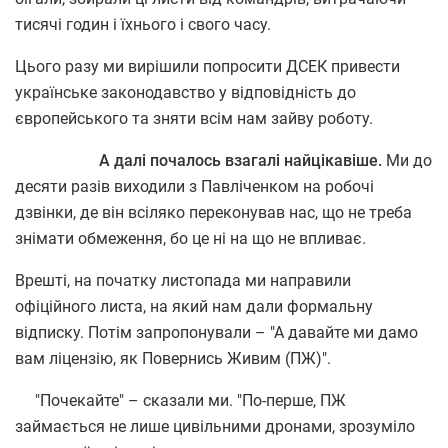
тисячі годин і їхнього і свого часу.
Цього разу ми вирішили попросити ДСЕК привести
українське законодавство у відповідність до
європейського та зняти всім нам зайву роботу.
А далі почалось взагалі найцікавіше.
Ми до
десяти разів виходили з Павліченком на робочі
дзвінки, де він всіляко переконував нас, що не треба
знімати обмеження, бо це ні на що не впливає.
Врешті, на початку листопада ми направили
офіційного листа, на який нам дали формальну
відписку. Потім запропонували – "А давайте ми дамо
вам ліцензію, як Повернись Живим (ПЖ)".
"Почекайте" – сказали ми. "По-перше, ПЖ
займається не лише цивільними дронами, зрозуміло