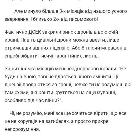
Але минуло більше 3-х місяців від нашого усного
звернення, і близько 2-х від письмового!
Фактично ДСЕК закрили ринок дронів в воюючій
країні. Навіть цивільні дрони можна ввезти, лише
отримавши від них ліцензію. Або бігаючи марафон в
спробі зібрати тисячі гарантійних листів.
За цих кілька місяців мені неодноразово казали: "Не
будь наївною, тобі не вдасться нічого змінити. Ці
ліцензії продаються за гроші, невже ти не розумієш які
там схеми, які кошти крутяться на ліцензуванні,
особливо під час війни?".
Ні, не розумію, мені все ще хочеться вірити, що все
це не корупція на загибелях, а просто прикре
непорозуміння.