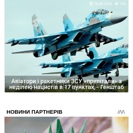
10.08.2026
100
Авіатори і ракетники ЗСУ «привітали» з
неділею нацистів в 17 пунктах, - Генштаб