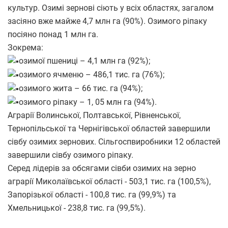
культур. Озимі зернові сіють у всіх областях, загалом
засіяно вже майже 4,7 млн га (90%). Озимого ріпаку
посіяно понад 1 млн га.
Зокрема:
озимої пшениці – 4,1 млн га (92%);
озимого ячменю – 486,1 тис. га (76%);
озимого жита – 66 тис. га (94%);
озимого ріпаку – 1, 05 млн га (94%).
Аграрії Волинської, Полтавської, Рівненської,
Тернопільської та Чернігівської областей завершили
сівбу озимих зернових. Сільгоспвиробники 12 областей
завершили сівбу озимого ріпаку.
Серед лідерів за обсягами сівби озимих на зерно
аграрії Миколаївської області - 503,1 тис. га (100,5%),
Запорізької області - 100,8 тис. га (99,9%) та
Хмельницької - 238,8 тис. га (99,5%).