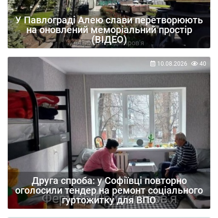
У Павлограді Алею слави перетворюють
на оновлений меморіальний простір
(ВІДЕО)
10.08.2026
40
Друга спроба: у Софіївці повторно
оголосили тендер на ремонт соціального
гуртожитку для ВПО