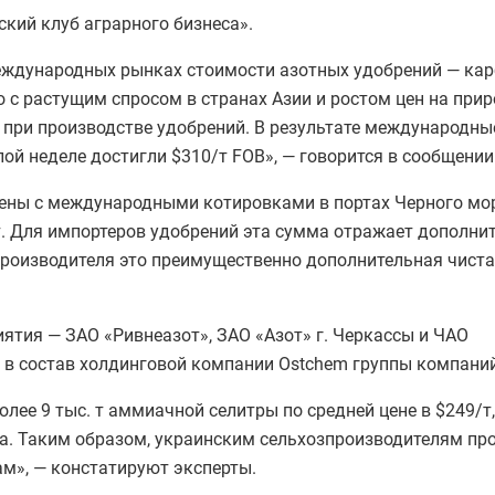
кий клуб аграрного бизнеса».
международных рынках стоимости азотных удобрений — ка
 с растущим спросом в странах Азии и ростом цен на прир
 при производстве удобрений. В результате международны
ой неделе достигли $310/т FOB», — говорится в сообщении
цены с международными котировками в портах Черного мо
/т. Для импортеров удобрений эта сумма отражает дополни
 производителя это преимущественно дополнительная чист
ятия — ЗАО «Ривнеазот», ЗАО «Азот» г. Черкассы и ЧАО
т в состав холдинговой компании Ostchem группы компаний
лее 9 тыс. т аммиачной селитры по средней цене в $249/т,
ка. Таким образом, украинским сельхозпроизводителям п
м», — констатируют эксперты.