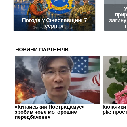
У
при
загину
Погода у Січеславщині 7
серпня