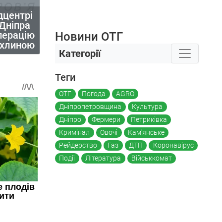
дцентрі
 Дніпра
перацію
Новини ОТГ
пухлиною
Категорії
Теги
ОТГ
Погода
AGRO
Дніпропетровщина
Культура
Дніпро
Фермери
Петриківка
Кримінал
Овочі
Кам'янське
Рейдерство
Газ
ДТП
Коронавірус
Події
Література
Військкомат