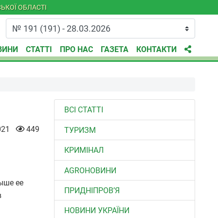
ЬКОЇ ОБЛАСТІ
ВИНИ
СТАТТІ
ПРО НАС
ГАЗЕТА
КОНТАКТИ
ВСІ СТАТТІ
021
449
ТУРИЗМ
КРИМІНАЛ
AGROНОВИНИ
выше ее
ПРИДНІПРОВ’Я
в
НОВИНИ УКРАЇНИ