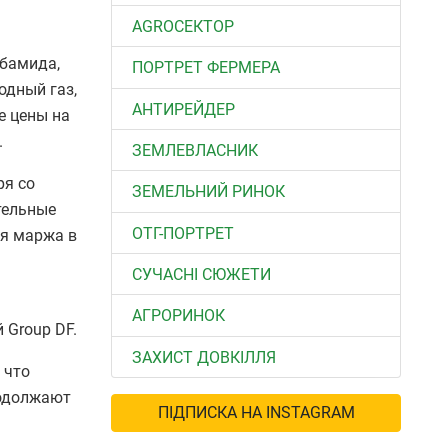
АGROСЕКТОР
рбамида,
ПОРТРЕТ ФЕРМЕРА
одный газ,
АНТИРЕЙДЕР
е цены на
.
ЗЕМЛЕВЛАСНИК
ря со
ЗЕМЕЛЬНИЙ РИНОК
тельные
ОТГ-ПОРТРЕТ
ая маржа в
СУЧАСНІ СЮЖЕТИ
АГРОРИНОК
 Group DF.
ЗАХИСТ ДОВКІЛЛЯ
 что
родолжают
ПІДПИСКА НА INSTAGRAM