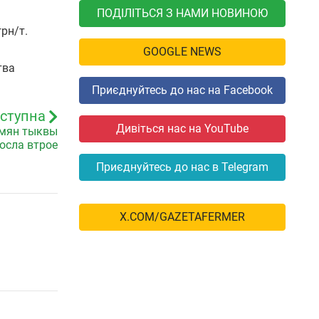
ПОДІЛІТЬСЯ З НАМИ НОВИНОЮ
рн/т.
GOOGLE NEWS
тва
Приєднуйтесь до нас на Facebook
ступна
Дивіться нас на YouTube
емян тыквы
осла втрое
Приєднуйтесь до нас в Telegram
X.COM/GAZETAFERMER