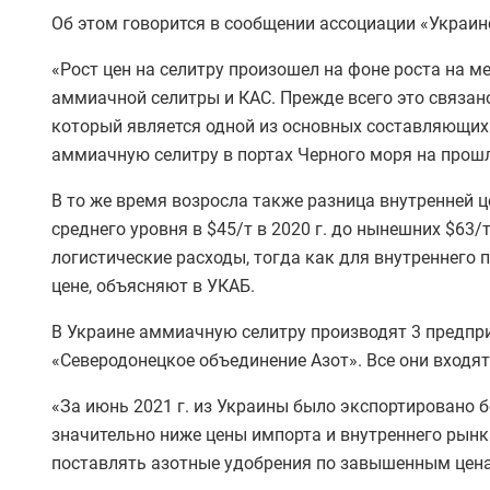
Об этом говорится в сообщении ассоциации «Украинс
«Рост цен на селитру произошел на фоне роста на 
аммиачной селитры и КАС. Прежде всего это связано
который является одной из основных составляющих
аммиачную селитру в портах Черного моря на прошл
В то же время возросла также разница внутренней 
среднего уровня в $45/т в 2020 г. до нынешних $63
логистические расходы, тогда как для внутреннего
цене, объясняют в УКАБ.
В Украине аммиачную селитру производят 3 предпри
«Северодонецкое объединение Азот». Все они входя
«За июнь 2021 г. из Украины было экспортировано бо
значительно ниже цены импорта и внутреннего рын
поставлять азотные удобрения по завышенным цена