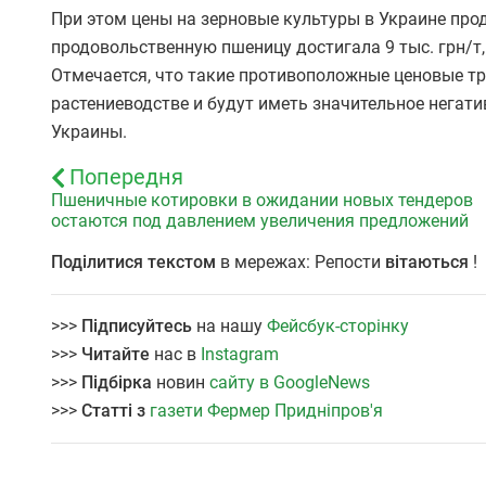
При этом цены на зерновые культуры в Украине прод
продовольственную пшеницу достигала 9 тыс. грн/т, 
Отмечается, что такие противоположные ценовые 
растениеводстве и будут иметь значительное негат
Украины.
Попередня
Пшеничные котировки в ожидании новых тендеров
остаются под давлением увеличения предложений
Поділитися текстом
в мережах: Репости
вітаються
!
>>>
Підписуйтесь
на нашу
Фейсбук-сторінку
>>>
Читайте
нас в
Instagram
>>>
Підбірка
новин
сайту в GoogleNews
>>>
Статті з
газети Фермер Придніпров'я