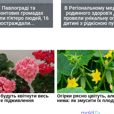
 Павлограді та
В Регіональному ме
ронтових громадах
родинного здоров'я
ли п'ятеро людей, 16
провели унікальну о
постраждали...
дитині з рідкісною 