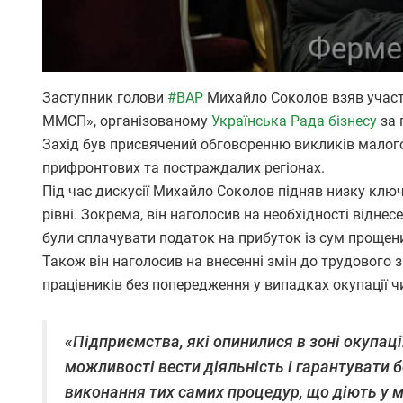
Заступник голови
#ВАР
Михайло Соколов взяв участь
ММСП», організованому
Українська Рада бізнесу
за 
Захід був присвячений обговоренню викликів малого
прифронтових та постраждалих регіонах.
Під час дискусії Михайло Соколов підняв низку клю
рівні. Зокрема, він наголосив на необхідності відне
були сплачувати податок на прибуток із сум прощен
Також він наголосив на внесенні змін до трудового
працівників без попередження у випадках окупації ч
«Підприємства, які опинилися в зоні окупаці
можливості вести діяльність і гарантувати 
виконання тих самих процедур, що діють у 