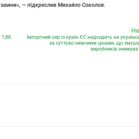
тавини», — підкреслив Михайло Соколов.
На
 1,88
Імпортний сир із країн ЄС надходить на україн
за суттєво нижчими цінами, що змушу
виробників знижуват