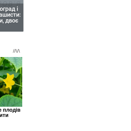
оград і
ашисти:
и, двоє