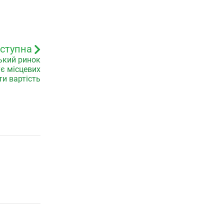
ступна
ський ринок
є місцевих
и вартість