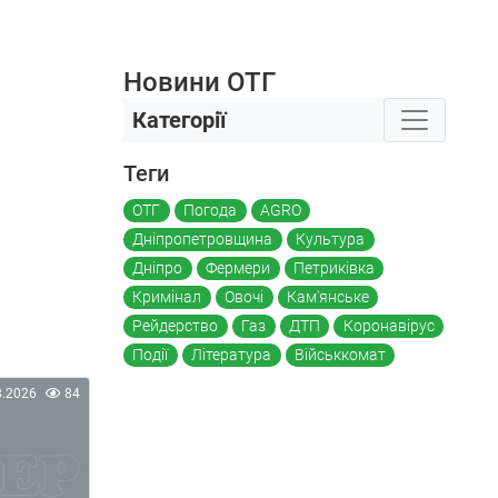
Новини ОТГ
Категорії
Теги
ОТГ
Погода
AGRO
Дніпропетровщина
Культура
Дніпро
Фермери
Петриківка
Кримінал
Овочі
Кам'янське
Рейдерство
Газ
ДТП
Коронавірус
Події
Література
Військкомат
8.2026
84