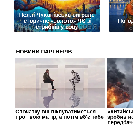
Неллі Чуканівська виграла
історичне «золото» ЧЄ зі
Погод
стрибків у воду