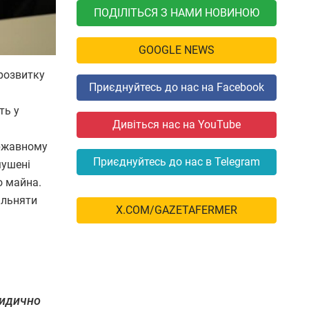
ПОДІЛІТЬСЯ З НАМИ НОВИНОЮ
GOOGLE NEWS
 розвитку
Приєднуйтесь до нас на Facebook
ть у
Дивіться нас на YouTube
ержавному
Приєднуйтесь до нас в Telegram
мушені
о майна.
ільняти
X.COM/GAZETAFERMER
ридично