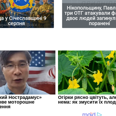
Нікопольщину, Павл
три ОТГ атакували ф
двоє людей загинул
а у Січеславщині 9
поранені
серпня