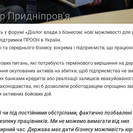
 у форумі «Діалог влади з бізнесом: нові можливості для
підтримки ПРООН в Україні.
 та середнього бізнесу, зокрема і підприємств, що працюю
чових питань, які потребують термінового вирішення на д
сення окупованих активів на збитки, щоб підприємства не з
их банками кредитів або реалізації залишків евакуйованог
 законодавства, які б дозволили роботодавцям спрощено зв
и активних бойових дій.
ї чи під постійними обстрілами, фактично позбавлені
безпеку працівників. Ми не можемо вимагати від них
мирний час. Держава має дати бізнесу можливість ю