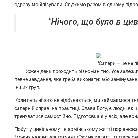
одразу мобілізували. Служимо разом в одному підро
"Нічого, що було в ци
"Сапери – це не пі
Кожен день проходить різноманітно. Усе залежить в
певне завдання, яке треба виконати: або замінування
інших груп.
Коли геть нічого не відбувається, ми займаємося ти
саперній справі на практиці. Слава Богу, є люди, які
тренуватися самостійно. Підготовка є у всіх, але в
Побут у цивільному і в армійському житті порівнюва
Можна навчитися готувати їжу на багатті, митися се