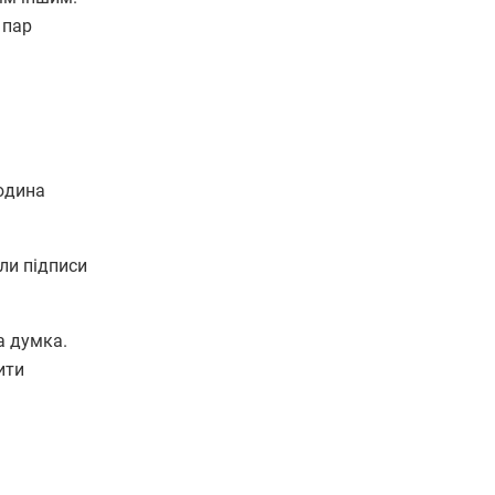
 пар
юдина
ли підписи
а думка.
ити