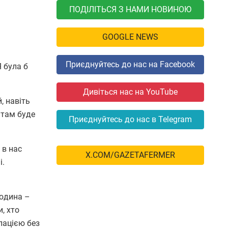
ПОДІЛІТЬСЯ З НАМИ НОВИНОЮ
GOOGLE NEWS
Приєднуйтесь до нас на Facebook
 була б
Дивіться нас на YouTube
, навіть
 там буде
Приєднуйтесь до нас в Telegram
 в нас
X.COM/GAZETAFERMER
і.
людина –
, хто
упацією без