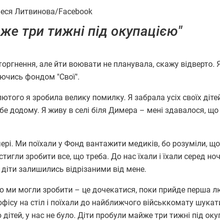
еся Литвинова/Facebook
же три тижні під окупацією"
нення, але йти воювати не планувала, скажу відверто. Я
маючись фондом "Свої".
лютого я зробила велику помилку. Я забрала усіх своїх дітей
ебе додому. Я живу в селі біля Димера – мені здавалося, що
ері. Ми поїхали у Фонд вантажити медиків, бо розуміли, що
игли зробити все, що треба. До нас їхали і їхали серед ноч
 діти залишились відрізаними від мене.
 ми могли зробити – це дочекатися, поки прийде перша 
фісу на стіл і поїхали до найближчого військкомату шукати
 дітей, у нас не було. Діти пробули майже три тижні під ок