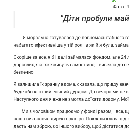
Фото: Л
"Діти пробули май
Я морально готувалася до повномасштабного вторг
набагато ефективніша у тій ролі, в якій я була, зай
Скоріше за все, я б і далі займалася фондом, але 24 
дорослих, які вже живуть самостійно, і вивезла до с
безпечно.
Я залишила їх зранку вдома, сказала, що приїду ввеч
буде абсолютний епічний дурдом. До вечора ми не вст
Наступного дня я вже не змогла доїхати додому. Мої
Ми з чоловіком працюємо у фонді разом, і все, що
наша виконавча директорка Іра. Поклали ключі від о
дасть нам зброю, бо іншого вибору, щоб дістатися до