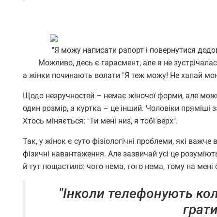
"Я можу написати рапорт і повернутися додом
Можливо, десь є гарасмент, але я не зустрічалася 
а жінки починають волати "Я теж можу! Не хапай мою
Щодо незручностей – немає жіночої форми, але можна
один розмір, а куртка – це інший. Чоловіки пряміші з
Хтось міняється: "Ти мені низ, я тобі верх".
Так, у жінок є суто фізіологічні проблеми, які важче
фізичні навантаження. Але зазвичай усі це розуміють
й тут пощастило: чого нема, того нема, тому на мен
"Інколи телефонують кол
грати