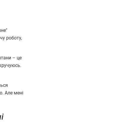
чне"
чу роботу,
штани – це
икручуюсь.
ться
о. Але мені
і