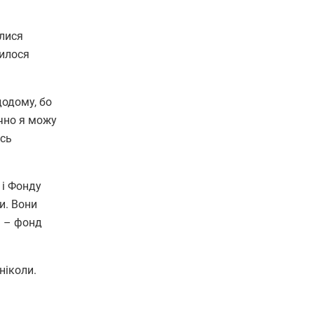
алися
дилося
додому, бо
ично я можу
усь
 і Фонду
и. Вони
я – фонд
 ніколи.