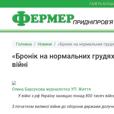
ГАЗЕТА АСОЦ
Головна
Новини
«Бронік на нормальних грудях 
«Бронік на нормальних грудях 
війні
Олена Барсукова
журналістка УП. Життя
У війні з рф Україну захищає понад 800 тисяч війсь
З початком великої війни до оборони держави долуч