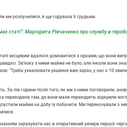
ли ми розлучилися, я ще годувала її грудьми.
е має статі": Маргарита Рівчаченко про службу в тероб
пі місцевим вдалося домовитися з орками, що вони випу
швидко. Зв’язку з ними майже не було, але інколи вони зн
ли: "Треба ухвалювати рішення вже зараз, у нас є 10 хвили
ь. За пів години після того, як ми з ними поговорили, знов
яка переходила там, де вони мали переходити, відкрили вого
дпустили майже на добу їх побачити. Ми переночували з ним
ишилися.
оханням зарахувати нас в оперативний резерв першої черги