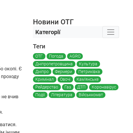
Новини ОТГ
Категорії
Теги
ОТГ
Погода
AGRO
Дніпропетровщина
Культура
о окопі. Є
Дніпро
Фермери
Петриківка
ь проходу
Кримінал
Овочі
Кам'янське
Рейдерство
Газ
ДТП
Коронавірус
Події
Література
Військкомат
 не вчив
я.
ватися.
ім іншим.