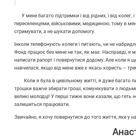
У мене багато підтримки і від рідних, і від колег, 
переселенцями, військовими, медициною, тому в мен
стримувати, а не шукати допомогу.
Інколи телефонують колеги і питають, чи не набридло
Фонд працює без мене не так, як має. Насправді, я м
написати рапорт і повернутися додому. Але коли я щ
навчилася, якщо від мене вже є якась користь – тр
Коли я була в цивільному житті, я дуже багато пис
трошки важче збирати гроші, комунікувати з людьми, 
великі молодці! У перші тижні вони казали, що геть
залишиться працювати.
Звичайно, я хочу повернутися до того життя, яке у н
Анас