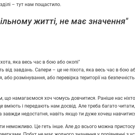
зділі – тут нам пощастило.
вільному житті, не має значення"
хота, яка весь час в бою або окопі"
ід завдань. Сапери – це не піхота, яка весь час в бою аб
, або розмінування, або перевірка території на безпечніст
м, що намагаємося хоч чомусь довчитися. Раніше нас ніхто
 це вміють і передають нам досвід. Але треба багато читати,
она завжди недостатня, навіть якщо ти дуже хочеш навчитис
ти неможливо. Це геть інше. Але до всього можна пристосу
рветками. Побут не має жодного значення у порівнянні з ус