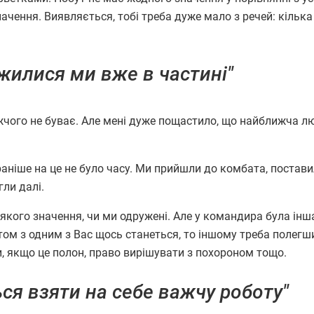
начення. Виявляється, тобі треба дуже мало з речей: кілька
жилися ми вже в частині"
чого не буває. Але мені дуже пощастило, що найближча л
раніше на це не було часу. Ми прийшли до комбата, постави
гли далі.
якого значення, чи ми одружені. Але у командира була інш
ом з одним з Вас щось станеться, то іншому треба полегш
ви, якщо це полон, право вирішувати з похороном тощо.
ся взяти на себе важчу роботу"