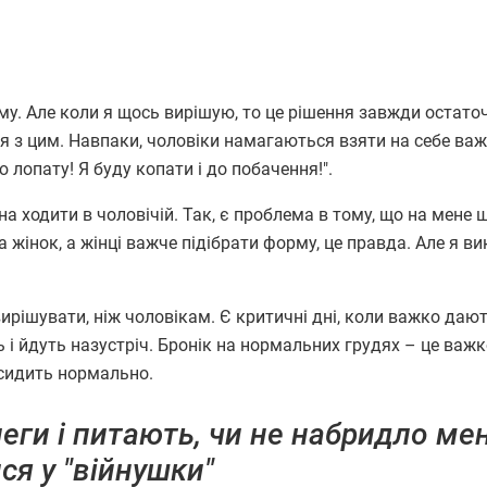
у. Але коли я щось вирішую, то це рішення завжди остато
з цим. Навпаки, чоловіки намагаються взяти на себе важ
 лопату! Я буду копати і до побачення!".
 ходити в чоловічій. Так, є проблема в тому, що на мене 
а жінок, а жінці важче підібрати форму, це правда. Але я в
 вирішувати, ніж чоловікам. Є критичні дні, коли важко даю
 і йдуть назустріч. Бронік на нормальних грудях – це важк
і сидить нормально.
еги і питають, чи не набридло мен
ся у "війнушки"