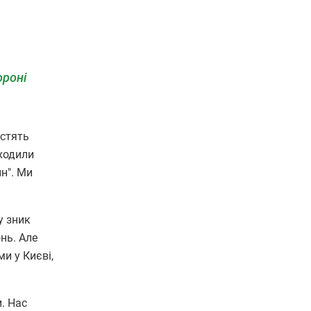
ороні
стять
аходили
н". Ми
у зник
нь. Але
и у Києві,
. Нас