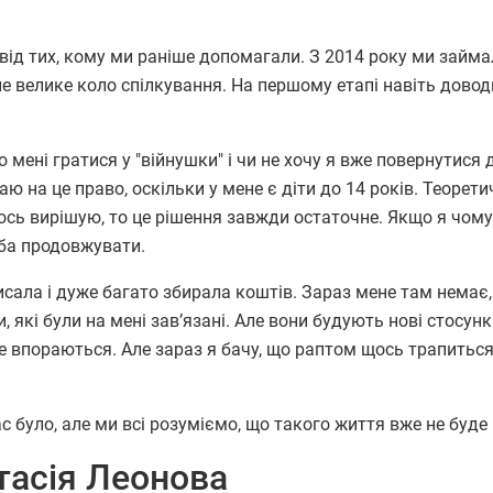
і від тих, кому ми раніше допомагали. З 2014 року ми займ
е велике коло спілкування. На першому етапі навіть дово
 мені гратися у "війнушки" і чи не хочу я вже повернутися 
аю на це право, оскільки у мене є діти до 14 років. Теорет
ось вирішую, то це рішення завжди остаточне. Якщо я чом
еба продовжувати.
ала і дуже багато збирала коштів. Зараз мене там немає,
які були на мені зав’язані. Але вони будують нові стосунк
 не впораються. Але зараз я бачу, що раптом щось трапитьс
ас було, але ми всі розуміємо, що такого життя вже не буде
тасія Леонова