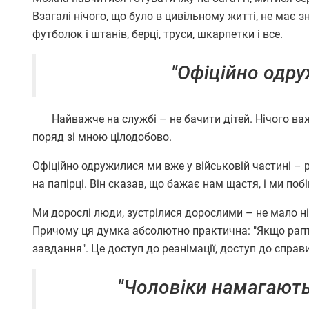
Взагалі нічого, що було в цивільному житті, не має з
футболок і штанів, берці, труси, шкарпетки і все.
"Офіційно одру
Найважче на службі – не бачити дітей. Нічого важ
поряд зі мною цілодобово.
Офіційно одружилися ми вже у військовій частині – 
на папірці. Він сказав, що бажає нам щастя, і ми побі
Ми дорослі люди, зустрілися дорослими – не мало ні
Причому ця думка абсолютно практична: "Якщо рапт
завдання". Це доступ до реанімації, доступ до спра
"Чоловіки намагають