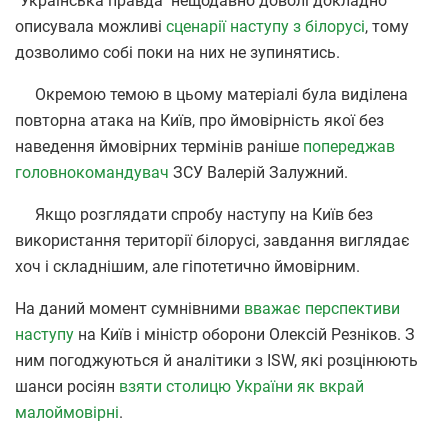
"Українська правда" нещодавно доволі докладно
описувала можливі
сценарії наступу з білорусі
, тому
дозволимо собі поки на них не зупинятись.
Окремою темою в цьому матеріалі була виділена
повторна атака на Київ, про ймовірність якої без
наведення ймовірних термінів раніше
попереджав
головнокомандувач
ЗСУ Валерій Залужний.
Якщо розглядати спробу наступу на Київ без
використання території білорусі, завдання виглядає
хоч і складнішим, але гіпотетично ймовірним.
На даний момент сумнівними
вважає перспективи
наступу
на Київ і міністр оборони Олексій Резніков. З
ним погоджуються й аналітики з ISW, які розцінюють
шанси росіян
взяти столицю України як вкрай
малоймовірні
.