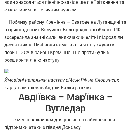
який знаходиться північно-західніше лінії зіткнення та
є важливим логістичним вузлом.
Поблизу району Кремінна – Сватове на Луганщині та
в прикордонних Валуйках Бєлгородської області РФ
зосередила значні сили, включаючи елітні підрозділи
десантників. Нині вони намагаються штурмувати
позиції ЗСУ в районі Кремінної і не проти були б
розширити лінію наступу.
Ймовірні напрямки наступу військ РФ на Слов'янськ
карту намалював Андрій Калістратенко
Авдіївка – Мар'їнка –
Вугледар
Не менш важливим для росіян є і забезпечення
підтримки атаки з півдня Донбасу.