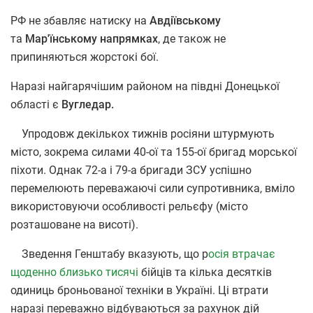
РФ не збавляє натиску на
Авдіївському
та
Мар'їнському напрямках
, де також не
припиняються жорстокі бої.
Наразі найгарячішим районом на півдні Донецької
області є
Вугледар.
Упродовж декількох тижнів росіяни штурмують
місто, зокрема силами 40-ої та 155-ої бригад морської
піхоти. Однак 72-а і 79-а бригади ЗСУ успішно
перемелюють переважаючі сили супротивника, вміло
використовуючи особливості рельєфу (місто
розташоване на висоті).
Зведення Генштабу вказують, що р
осія втрачає
щоденно близько тисячі
бійців та кілька десятків
одиниць броньованої техніки в Україні. Ці втрати
наразі переважно відбуваються за рахунок дій