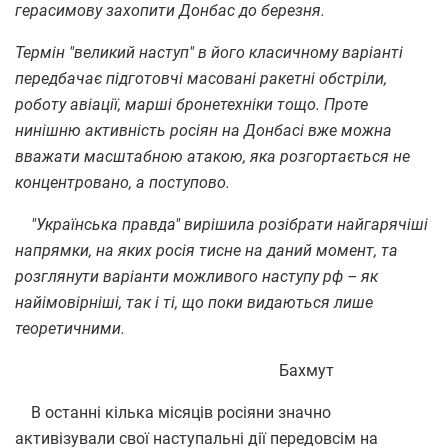
герасимову захопити Донбас до березня.
Термін "великий наступ" в його класичному варіанті
передбачає підготовчі масовані ракетні обстріли,
роботу авіації, марші бронетехніки тощо. Проте
нинішню активність росіян на Донбасі вже можна
вважати масштабною атакою, яка розгортається не
концентровано, а поступово.
"Українська правда" вирішила розібрати найгарячіші
напрямки, на яких росія тисне на даний момент, та
розглянути варіанти можливого наступу рф – як
найімовірніші, так і ті, що поки видаються лише
теоретичними.
Бахмут
В останні кілька місяців росіяни значно
активізували свої наступальні дії передовсім на