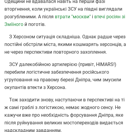
Одещини не вдавалася навіть на першій фазі
вторгнення, коли українські ЗСУ на півдні виглядали
розгубленими. А після
втрати "москви"
і
втечі росіян зі
Зміїного
й поготів.
З Херсоном ситуація складніша. Однак радше через
постійні обстріли міста, якими кошмарять херсонців, а
не через перспективи повторного захоплення.
ЗСУ далекобійною артилерією (привіт, HIMARS!)
перебили логістичне забезпечення російського
угруповання на правому березі Дніпра, чим змусили
окупантів втекти з Херсона.
Тож заходити знову, наступаючи в перспективі на ті
ж самі граблі з логістикою, немає жодного сенсу. Не
кажучи вже про необхідність форсування Дніпра, яке
після руйнування великих мостопереходів видається
надскладним завданням.