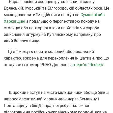
Наразі росіяни сконцентрували значні сили у
Брянській, Курській та Білгородській областях росії. Це
може дозволити їм здійснити наступ на
Сумщині або
Харківщині
з подальшою перспективою походу на
столицю або повторної атаки на Харків чи спроби
здійснення штурму на Куп'янському напрямку, про
який йшлося вище.
Ці дії можуть носити масовий або локальний
характер, зокрема для перехоплення ініціативи, про що
згадував секретар РНБО Данілов в
інтерв'ю "Reuters"
.
Широкий наступ на міста-мільйонники або ще більш
широкомасштабний марш-кидок через Сумщину і
Полтавщину в бік Дніпра, потребує належної
підготовки на російсько-українському кордоні, яка на