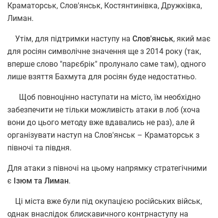
Краматорськ, Слов'янськ, Костянтинівка, Дружківка,
Лиман.
Утім, для підтримки наступу на
Слов'янськ
, який має
для росіян символічне значення ще з 2014 року (так,
вперше слово "парєбрік" пролунало саме там), одного
лише взяття Бахмута для росіян буде недостатньо.
Щоб повноцінно наступати на місто, їм необхідно
забезпечити не тільки можливість атаки в лоб (хоча
вони до цього методу вже вдавались не раз), але й
організувати наступ на Слов'янськ – Краматорськ з
півночі та півдня.
Для атаки з півночі на цьому напрямку стратегічними
є
Ізюм та Лиман
.
Ці міста вже були під окупацією російських військ,
однак внаслідок блискавичного контрнаступу на