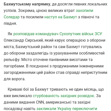
Бахмутському напрямку
, де досягли певних локальних
успіхів. Зокрема, ціною великих втрат
захопили
Соледар
та посилили
наступ на Бахмут
з півночі та
півдня.
Як
розповідав командувач Сухопутних військ ЗСУ
Олександр Сирський, який керує операцією з оборони
міста, Бахмутський район та сам Бахмут готувались
до оборони заздалегідь із урахуванням особливостей
рельєфу. Місто оточене панівними висотами та
пагорбами. В поєднанні з продуманими інженерними
загородженнями цей район став справді неприступним
для ворога.
Криваві бої за Бахмут тривають не один місяць, що
вже викликало
стурбованість західних розвідок
. За
даними видання CNN, американські та західні
посадовці навіть
закликали Україну переключити