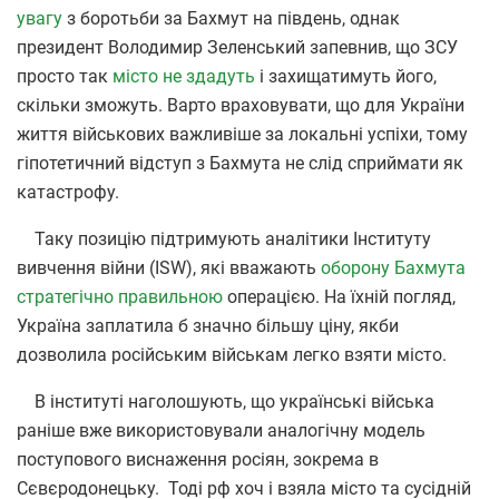
увагу
з боротьби за Бахмут на південь, однак
президент Володимир Зеленський запевнив, що ЗСУ
просто так
місто не здадуть
і захищатимуть його,
скільки зможуть. Варто враховувати, що для України
життя військових важливіше за локальні успіхи, тому
гіпотетичний відступ з Бахмута не слід сприймати як
катастрофу.
Таку позицію підтримують аналітики Інституту
вивчення війни (ISW), які вважають
оборону Бахмута
стратегічно правильною
операцією. На їхній погляд,
Україна заплатила б значно більшу ціну, якби
дозволила російським військам легко взяти місто.
В інституті наголошують, що українські війська
раніше вже використовували аналогічну модель
поступового виснаження росіян, зокрема в
Сєвєродонецьку. Тоді рф хоч і взяла місто та сусідній