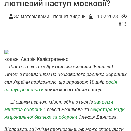
лютневий наступ московії?
За матеріалами інтернет-видань
11.02.2023
813
колаж: Андрій Калістратенко
Шостого лютого британське видання "Financial
Times" з посиланням на неназваного радника Збройних
сил України повідомило, що впродовж 10 днів
р
осія
планує розпочати
новий масштабний наступ.
Ці оцінки певною мірою збігаються із
заявами
міністра оборони
Олексія Резнікова та
секретаря Ради
національної безпеки та оборони
Олексія Данілова.
Щоправда, за їхніми прогнозами, рф може спробувати