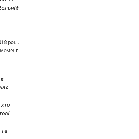
больній
18 році.
й момент
ти
 час
 хто
тові
 та