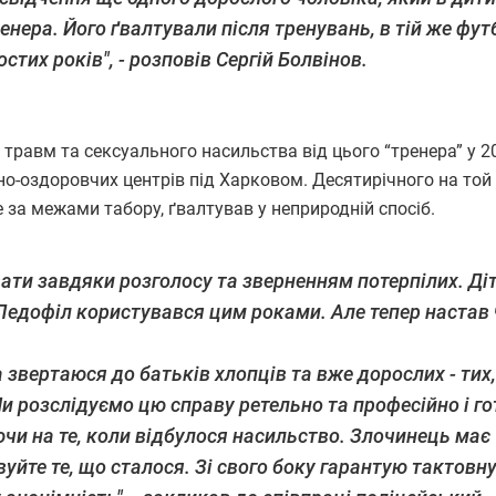
енера. Його ґвалтували після тренувань, в тій же фут
стих років", - розповів Сергій Болвінов.
травм та сексуального насильства від цього “тренера” у 20
но-оздоровчих центрів під Харковом. Десятирічного на то
е за межами табору, ґвалтував у неприродній спосіб.
увати завдяки розголосу та зверненням потерпілих. Ді
 Педофіл користувався цим роками. Але тепер настав
звертаюся до батьків хлопців та вже дорослих - тих,
и розслідуємо цю справу ретельно та професійно і го
ючи на те, коли відбулося насильство. Злочинець має
уйте те, що сталося. Зі свого боку гарантую тактовну