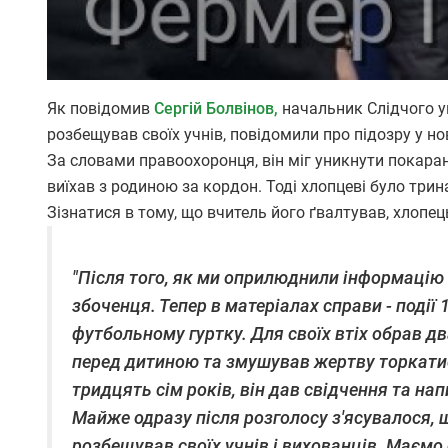
Як повідомив
Сергій Болвінов,
начальник Слідчого у
розбещував своїх учнів, повідомили про підозру у но
За словами правоохоронця, він міг уникнути покаран
виїхав з родиною за кордон. Тоді хлопцеві було три
Зізнатися в тому, що вчитель його ґвалтував, хлоп
"Після того, як ми оприлюднили інформацію 
збоченця. Тепер в матеріалах справи - події
футбольному гуртку. Для своїх втіх обрав 
перед дитиною та змушував жертву торкатис
тридцять сім років, він дав свідчення та нап
Майже одразу після розголосу з'ясувалося,
розбещував своїх учнів і вихованців. Маємо