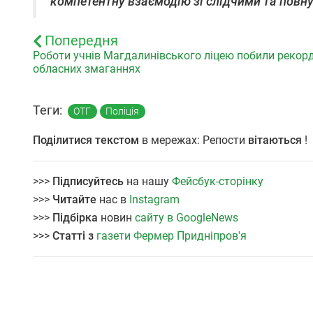
компетентну взаємодію зі слідчими та повну 
Попередня
Роботи учнів Магдалинівського ліцею побили рекор
обласних змаганнях
Теги:
ОТГ
Поліція
Поділитися текстом
в мережах: Репости
вітаються
!
>>>
Підписуйтесь
на нашу
Фейсбук-сторінку
>>>
Читайте
нас в
Instagram
>>>
Підбірка
новин
сайту в GoogleNews
>>>
Статті з
газети Фермер Придніпров'я