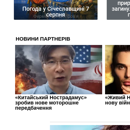
при
загину
Погода у Січеславщині 7
серпня