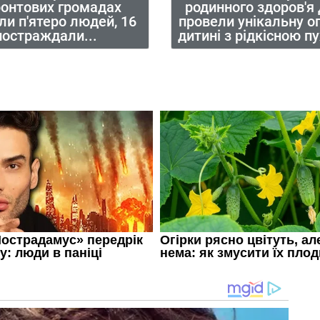
ронтових громадах
родинного здоров'я
ли п'ятеро людей, 16
провели унікальну о
постраждали...
дитині з рідкісною 