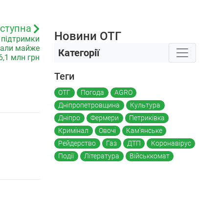
ступна
Новини ОТГ
 підтримки
мали майже
Категорії
6,1 млн грн
Теги
ОТГ
Погода
AGRO
Дніпропетровщина
Культура
Дніпро
Фермери
Петриківка
Кримінал
Овочі
Кам'янське
Рейдерство
Газ
ДТП
Коронавірус
Події
Література
Військкомат