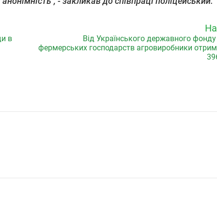
анонімність", - закликав до співпраці поліцейський.
На
ди в
Від Українського державного фонду
фермерських господарств агровиробники отри
39