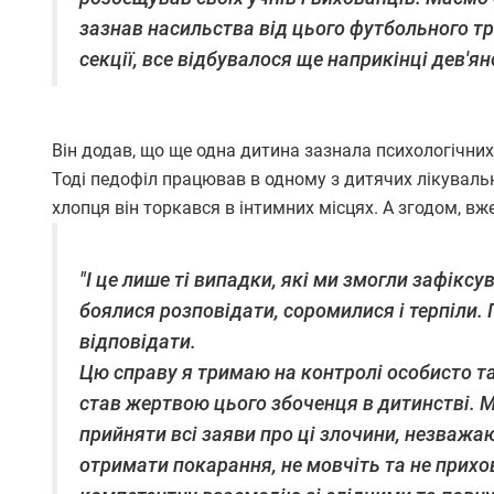
зазнав насильства від цього футбольного тр
секції, все відбувалося ще наприкінці дев'яно
Він додав, що ще одна дитина зазнала психологічних 
Тоді педофіл працював в одному з дитячих лікуваль
хлопця він торкався в інтимних місцях. А згодом, вж
"І це лише ті випадки, які ми змогли зафікс
боялися розповідати, соромилися і терпіли.
відповідати.
Цю справу я тримаю на контролі особисто та 
став жертвою цього збоченця в дитинстві. М
прийняти всі заяви про ці злочини, незважа
отримати покарання, не мовчіть та не прихов