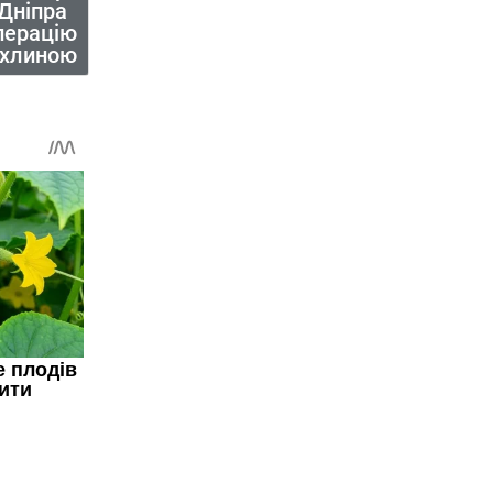
 Дніпра
перацію
пухлиною