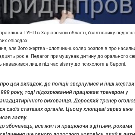
правління ГУНП в Харківській області,
ґ
валтівнику-педофіл
вих епізодах.
ня, але його жертва - хлопчик-школяр розповів про насиль
надцять років. Педагог примушував дитину до орального се
ець наважився лише
під час візиту до психолога в Європі.
про цей випадок, до поліції звернулися й інші жертви
 1999 року, тоді підозрюваний працював тренером у
дванадцятирічного вихованця. Дорослий тренер оголю
я своїх статевих органів. Цьому хлопцеві зараз вже
исав заяву.
 що збоченець, все життя працюючи з дітьми, роками
 свідчення ще одного дорослого чоловіка, який в дити