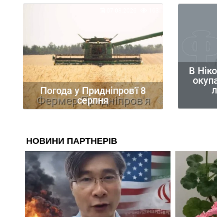
07.08.2026
163
В Нік
окупа
л
Погода у Придніпров'ї 8
серпня