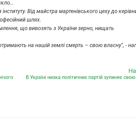
 скло…
 інституту. Від майстра мартенівського цеху до керів
рофесійний шлях.
млення, що вивозять з України зерно, нищать
 отримають на нашій землі смерть – свою власну", - на
На
нічого
В Україні низка політичних партій зупиняє свою