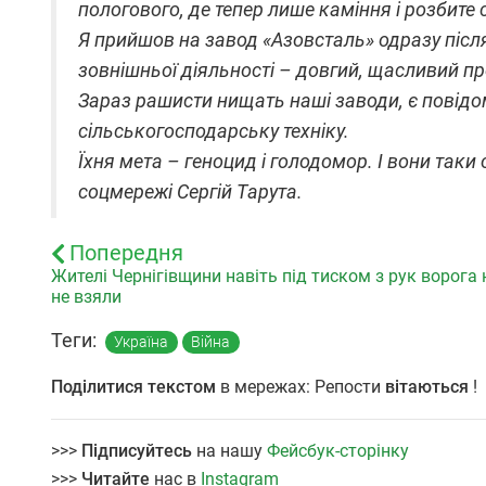
пологового, де тепер лише каміння і розбите
Я прийшов на завод «Азовсталь» одразу після
зовнішньої діяльності – довгий, щасливий п
Зараз рашисти нищать наші заводи, є повідо
сільськогосподарську техніку.
Їхня мета – геноцид і голодомор. І вони таки
соцмережі Сергій Тарута.
Попередня
Жителі Чернігівщини навіть під тиском з рук ворога 
не взяли
Теги:
Україна
Війна
Поділитися текстом
в мережах: Репости
вітаються
!
>>>
Підписуйтесь
на нашу
Фейсбук-сторінку
>>>
Читайте
нас в
Instagram