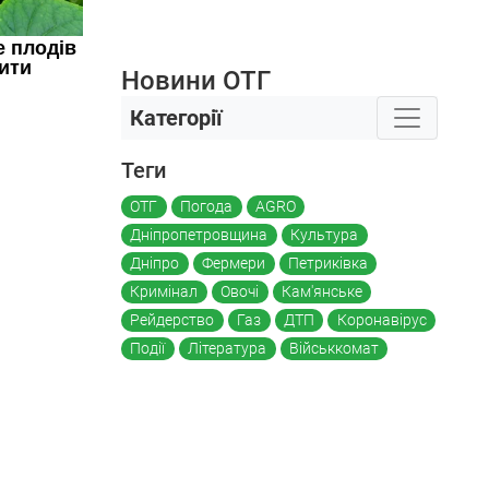
Новини ОТГ
Категорії
Теги
ОТГ
Погода
AGRO
Дніпропетровщина
Культура
Дніпро
Фермери
Петриківка
Кримінал
Овочі
Кам'янське
Рейдерство
Газ
ДТП
Коронавірус
Події
Література
Військкомат