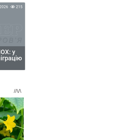
2026
215
ОХ: у
міграцію