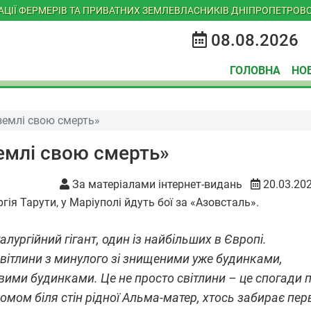
ІАЦІЇ ФЕРМЕРІВ ТА ПРИВАТНИХ ЗЕМЛЕВЛАСНИКІВ ДНІПРОПЕТРОВС
08.08.2026
ГОЛОВНА
НО
землі свою смерть»
землі свою смерть»
За матеріалами інтернет-видань
20.03.20
ія Тарути, у Маріуполі йдуть бої за «Азовсталь».
ургійний гігант, один із найбільших в Європі.
світлини з минулого зі знищеними уже будинками,
вими будинками. Це не просто світлини – це спогади 
омом біля стін рідної Альма-матер, хтось забирає перв