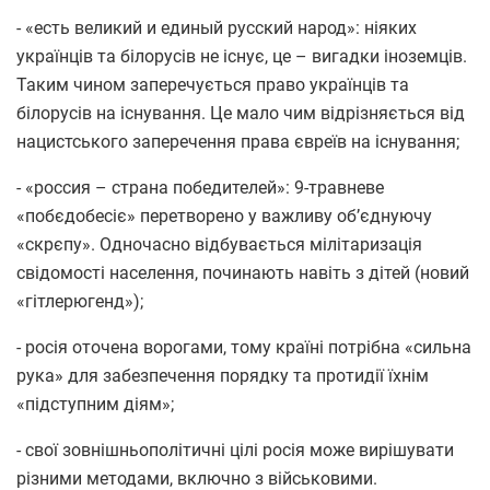
- «есть великий и единый русский народ»: ніяких
українців та білорусів не існує, це – вигадки іноземців.
Таким чином заперечується право українців та
білорусів на існування. Це мало чим відрізняється від
нацистського заперечення права євреїв на існування;
- «россия – страна победителей»: 9-травневе
«побєдобесіє» перетворено у важливу об’єднуючу
«скрєпу». Одночасно відбувається мілітаризація
свідомості населення, починають навіть з дітей (новий
«гітлерюгенд»);
- росія оточена ворогами, тому країні потрібна «сильна
рука» для забезпечення порядку та протидії їхнім
«підступним діям»;
- свої зовнішньополітичні цілі росія може вирішувати
різними методами, включно з військовими.