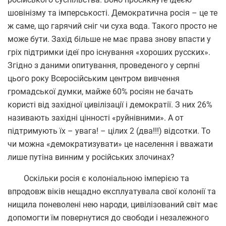
шовінізму та імперськості. Демократична росія – це те
ж саме, що гарячий сніг чи суха вода. Такого просто не
може бути. Захід більше не має права знову впасти у
гріх підтримки ідеї про існування «хороших русских».
Згідно з даними опитування, проведеного у серпні
цього року Всеросійським центром вивчення
громадської думки, майже 60% росіян не бачать
користі від західної цивілізації і демократії. З них 26%
називають західні цінності «руйнівними». А от
підтримують їх – увага! – цілих 2 (два!!!) відсотки. То
чи можна «демократизувати» це населення і вважати
лише путіна винним у російських злочинах?
Оскільки росія є колоніальною імперією та
впродовж віків нещадно експлуатувала свої колонії та
нищила поневолені нею народи, цивілізований світ має
допомогти їм повернутися до свободи і незалежного