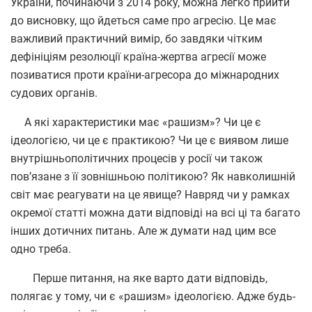
України, починаючи з 2014 року, можна легко прийти
до висновку, що йдеться саме про агресію. Це має
важливий практичний вимір, бо завдяки чітким
дефініціям резолюції країна-жертва агресії може
позиватися проти країни-агресора до міжнародних
судових органів.
А які характеристики має «рашизм»? Чи це є
ідеологією, чи це є практикою? Чи це є виявом лише
внутрішньополітичних процесів у росії чи також
пов’язане з її зовнішньою політикою? Як навколишній
світ має реагувати на це явище? Навряд чи у рамках
окремої статті можна дати відповіді на всі ці та багато
інших дотичних питань. Але ж думати над цим все
одно треба.
Перше питання, на яке варто дати відповідь,
полягає у тому, чи є «рашизм» ідеологією. Адже будь-