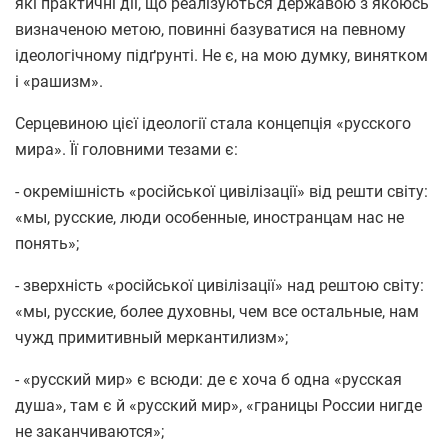
які практичні дії, що реалізуються державою з якоюсь
визначеною метою, повинні базуватися на певному
ідеологічному підґрунті. Не є, на мою думку, винятком
і «рашизм».
Серцевиною цієї ідеології стала концепція «русского
мира». Її головними тезами є:
- окремішність «російської цивілізації» від решти світу:
«мы, русские, люди особенные, иностранцам нас не
понять»;
- зверхність «російської цивілізації» над рештою світу:
«мы, русские, более духовны, чем все остальные, нам
чужд примитивный меркантилизм»;
- «русский мир» є всюди: де є хоча б одна «русская
душа», там є й «русский мир», «границы России нигде
не заканчиваются»;