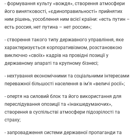
- формування культу «вождя», створення атмосфери
його винятковості, «єдиноправильності» прийнятих
ним рішень, уособлення ним всієї країни: «есть путин –
есть россия, нет путина – нет россии»;
- створення такого типу державного управління, яке
характеризується корпоративізмом, розстановкою
виключно «своїх» кадрів на провідні позиції у
державному апараті та крупному бізнесі;
- нехтування економічними та соціальними інтересами
переважної більшості населення в ім’я «величі росії»;
- опертя на силовий блок та його використання для
переслідування опозиції та «інакшедумаючих»,
створення в суспільстві атмосфери підозрілості та
страху;
- запровадження системи державної пропаганди та