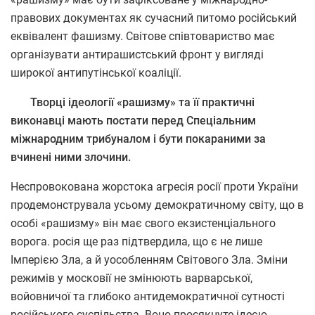
правових документах як сучасний питомо російський
еквівалент фашизму. Світове співтовариство має
організувати антирашистський фронт у вигляді
широкої антипутінської коаліції.
Творці ідеології «рашизму» та її практичні
виконавці мають постати перед Спеціальним
міжнародним трибуналом і бути покараними за
вчинені ними злочини.
Неспровокована жорстока агресія росії проти України
продемонструвала усьому демократичному світу, що в
особі «рашизму» він має свого екзистенціального
ворога. росія ще раз підтвердила, що є не лише
Імперією Зла, а й уособленням Світового Зла. Зміни
режимів у московії не змінюють варварської,
войовничої та глибоко антидемократичної сутності
російського суспільства. Воно просякнуте ідеєю