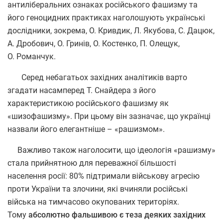
антиліберальних ознаках російського фашизму та
його геноцидних практиках наголошують українські
дослідники, зокрема, О. Кривдик, Л. Якубова, С. Дацюк,
А. Дробович, О. Гринів, О. Костенко, П. Олещук,
О. Романчук.
Серед небагатьох західних аналітиків варто
згадати насамперед Т. Снайдера з його
характеристикою російського фашизму як
«шизофашизму». При цьому він зазначає, що українці
назвали його елегантніше – «рашизмом».
Важливо також наголосити, що ідеологія «рашизму»
стала прийнятною для переважної більшості
населення росії: 80% підтримали військову агресію
проти України та злочини, які вчиняли російські
війська на тимчасово окупованих територіях.
Тому
абсолютно фальшивою є теза деяких західних