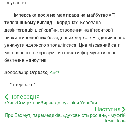
існування.
Імперська росія не має права на майбутнє у її
теперішньому вигляді і кордонах
. Керована
дезінтеграція цієї країни, створення на її території
низки миролюбних без’ядерних держав – єдиний шанс
уникнути ядерного апокаліпсиса. Цивілізований світ
має нарешті це зрозуміти і почати формувати своє
безпечне майбутнє.
Володимир Огризко,
КБФ
"Інтерфакс".
Попередня
«Узькій мір» прибирає до рук ліси України
Наступна
Про Бахмут, парамедиків, «духовність росіян», - муфтій
Ісмагілов