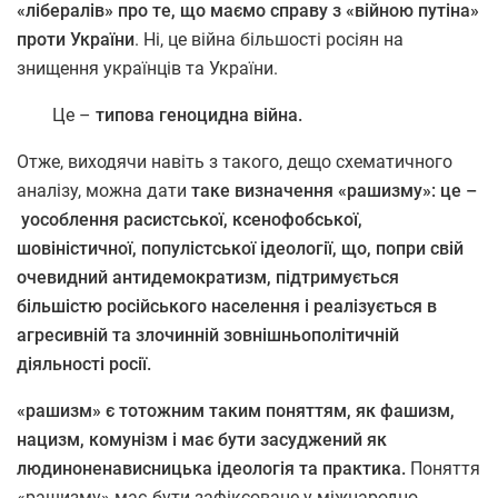
«лібералів» про те, що маємо справу з «війною путіна»
проти України
. Ні, це війна більшості росіян на
знищення українців та України.
Це –
типова геноцидна війна.
Отже, виходячи навіть з такого, дещо схематичного
аналізу, можна дати
таке визначення «рашизму»: це –
уособлення расистської, ксенофобської,
шовіністичної, популістської ідеології, що, попри свій
очевидний антидемократизм, підтримується
більшістю російського населення і реалізується в
агресивній та злочинній зовнішньополітичній
діяльності росії.
«рашизм» є тотожним таким поняттям, як фашизм,
нацизм, комунізм і має бути засуджений як
людиноненависницька ідеологія та практика.
Поняття
«рашизму» має бути зафіксоване у міжнародно-