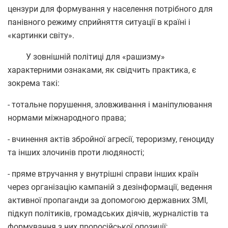
цензури для формування у населення потрібного для
панівного режиму сприйняття ситуації в країні і
«картинки світу».
У зовнішній політиці для «рашизму»
характерними ознаками, як свідчить практика, є
зокрема такі:
- тотальне порушення, зловживання і маніпулювання
нормами міжнародного права;
- вчинення актів збройної агресії, тероризму, геноциду
та інших злочинів проти людяності;
- пряме втручання у внутрішні справи інших країн
через організацію кампаній з дезінформації, ведення
активної пропаганди за допомогою державних ЗМІ,
підкуп політиків, громадських діячів, журналістів та
формування з них проросійської опозиції;