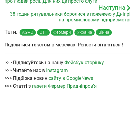
про людей росії. Для них це просто слуги
Наступна
38 годин рятувальники боролися з пожежею у Дніпрі
на промисловому підприємстві
Теги:
AGRO
ОТГ
Фермери
Україна
Війна
Поділитися текстом
в мережах: Репости
вітаються
!
>>>
Підписуйтесь
на нашу
Фейсбук-сторінку
>>>
Читайте
нас в
Instagram
>>>
Підбірка
новин
сайту в GoogleNews
>>>
Статті з
газети Фермер Придніпров'я