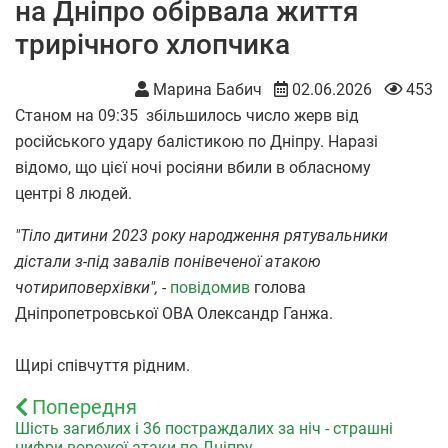
на Дніпро обірвала життя
трирічного хлопчика
Марина Бабич
02.06.2026
453
Станом на 09:35 збільшилось число жерв від
російського удару балістикою по Дніпру. Наразі
відомо, що цієї ночі росіяни вбили в обласному
центрі 8 людей.
"Тіло дитини 2023 року народження рятувальники
дістали з-під завалів понівеченої атакою
чотириповерхівки", -
повідомив
голова
Дніпропетровської ОВА Олександр Ганжа.
Щирі співчуття рідним.
Попередня
Шість загиблих і 36 постраждалих за ніч - страшні
цифри ворожої атаки по Дніпру