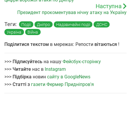
Наступна
Президент прокоментував нічну атаку на Україну
Теги:
Події
Дніпро
Надзвичайні події
ДСНС
Україна
Війна
Поділитися текстом
в мережах: Репости
вітаються
!
>>>
Підписуйтесь
на нашу
Фейсбук-сторінку
>>>
Читайте
нас в
Instagram
>>>
Підбірка
новин
сайту в GoogleNews
>>>
Статті з
газети Фермер Придніпров'я