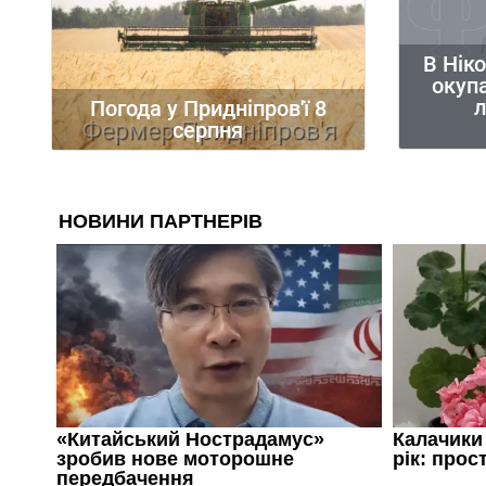
В Нік
окупа
л
Погода у Придніпров'ї 8
серпня