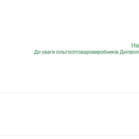
На
До уваги сільгосптоваровиробників Дніпроп