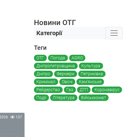
Новини ОТГ
Категорії
Теги
ОТГ
Погода
AGRO
Дніпропетровщина
Культура
Дніпро
Фермери
Петриківка
Кримінал
Овочі
Кам'янське
Рейдерство
Газ
ДТП
Коронавірус
Події
Література
Військкомат
2026
137