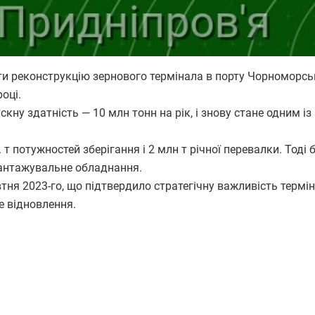
и реконструкцію зернового термінала в порту Чорноморсь
оці.
кну здатність — 10 млн тонн на рік, і знову стане одним і
т потужностей зберігання і 2 млн т річної перевалки. Тоді 
вантажувальне обладнання.
тня 2023-го, що підтвердило стратегічну важливість термін
е відновлення.