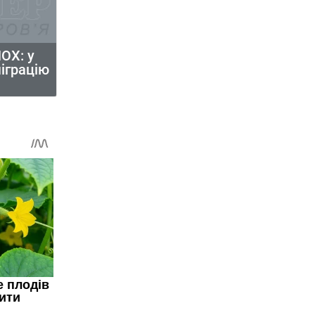
ОХ: у
міграцію