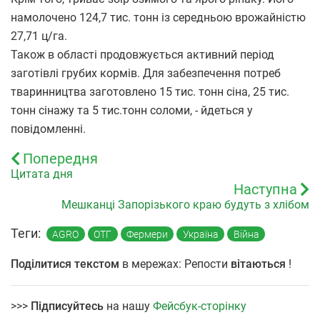
намолочено 124,7 тис. тонн із середньою врожайністю
27,71 ц/га.
Також в області продовжується активний період
заготівлі грубих кормів. Для забезпечення потреб
тваринництва заготовлено 15 тис. тонн сіна, 25 тис.
тонн сінажу та 5 тис.тонн соломи, - йдеться у
повідомленні.
Попередня
Цитата дня
Наступна
Мешканці Запорізького краю будуть з хлібом
Теги:
AGRO
ОТГ
Фермери
Україна
Війна
Поділитися текстом
в мережах: Репости
вітаються
!
>>>
Підписуйтесь
на нашу
Фейсбук-сторінку