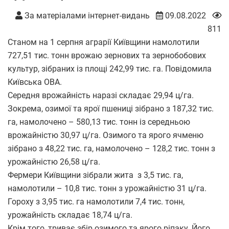
За матеріалами інтернет-видань
09.08.2022
811
Станом на 1 серпня аграрії Київщини намолотили
727,51 тис. тонн врожаю зернових та зернобобових
культур, зібраних із площі 242,99 тис. га. Повідомила
Київська ОВА.
Середня врожайність наразі складає 29,94 ц/га.
Зокрема, озимої та ярої пшениці зібрано з 187,32 тис.
га, намолочено – 580,13 тис. тонн із середньою
врожайністю 30,97 ц/га. Озимого та ярого ячменю
зібрано з 48,22 тис. га, намолочено – 128,2 тис. тонн з
урожайністю 26,58 ц/га.
Фермери Київщини зібрали жита з 3,5 тис. га,
намолотили – 10,8 тис. тонн з урожайністю 31 ц/га.
Гороху з 3,95 тис. га намолотили 7,4 тис. тонн,
урожайність складає 18,74 ц/га.
Крім того, триває збір озимого та ярого ріпаку. Його