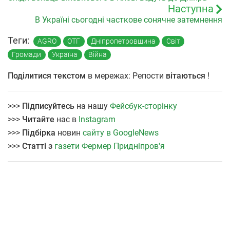
Наступна
В Україні сьогодні часткове сонячне затемнення
Теги:
AGRO
ОТГ
Дніпропетровщина
Світ
Громади
Україна
Війна
Поділитися текстом
в мережах: Репости
вітаються
!
>>>
Підписуйтесь
на нашу
Фейсбук-сторінку
>>>
Читайте
нас в
Instagram
>>>
Підбірка
новин
сайту в GoogleNews
>>>
Статті з
газети Фермер Придніпров'я