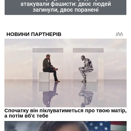
атакували фашисти: двоє людей
загинули, двоє поранені