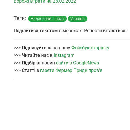
Ворожі втрати на 28.02.2022
Теги:
Надзвичайні події
Україна
Поділитися текстом
в мережах: Репости
вітаються
!
>>>
Підписуйтесь
на нашу
Фейсбук-сторінку
>>>
Читайте
нас в
Instagram
>>>
Підбірка
новин
сайту в GoogleNews
>>>
Статті з
газети Фермер Придніпров'я