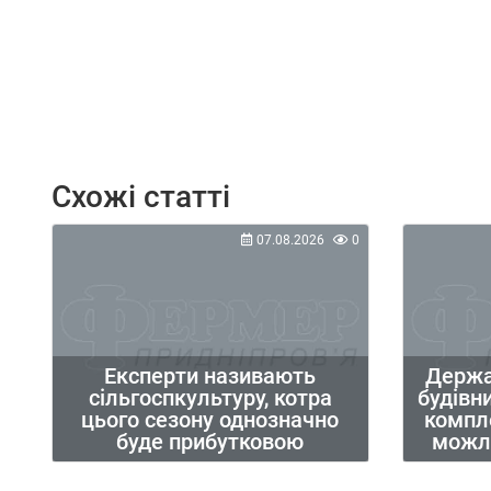
Схожі статті
07.08.2026
0
Експерти називають
Держа
сільгоспкультуру, котра
будівн
цього сезону однозначно
компле
буде прибутковою
можли