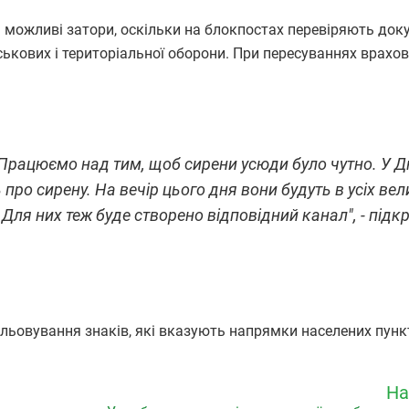
ді можливі затори, оскільки на блокпостах перевіряють док
ськових і територіальної оборони. При пересуваннях врахо
 Працюємо над тим, щоб сирени усюди було чутно. У Дн
 про сирену. На вечір цього дня вони будуть в усіх ве
 Для них теж буде створено відповідний канал", - підк
альовування знаків, які вказують напрямки населених пункт
На