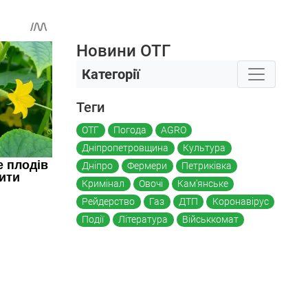
Новини ОТГ
Категорії
Теги
ОТГ
Погода
AGRO
Дніпропетровщина
Культура
Дніпро
Фермери
Петриківка
Кримінал
Овочі
Кам'янське
Рейдерство
Газ
ДТП
Коронавірус
Події
Література
Військкомат