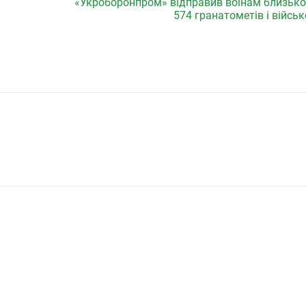
«Укроборонпром» відправив воїнам близько 
574 гранатометів і військ