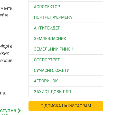
АGROСЕКТОР
ументи.
вуйте
ПОРТРЕТ ФЕРМЕРА
АНТИРЕЙДЕР
ЗЕМЛЕВЛАСНИК
іпрі є
ЗЕМЕЛЬНИЙ РИНОК
ликих
ОТГ-ПОРТРЕТ
реслив
СУЧАСНІ СЮЖЕТИ
АГРОРИНОК
ЗАХИСТ ДОВКІЛЛЯ
ів,
ПІДПИСКА НА INSTAGRAM
ступна