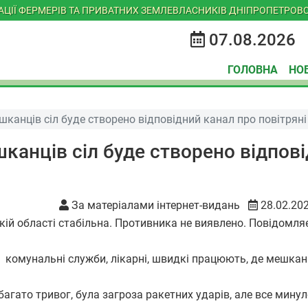
ІАЦІЇ ФЕРМЕРІВ ТА ПРИВАТНИХ ЗЕМЛЕВЛАСНИКІВ ДНІПРОПЕТРОВС
07.08.2026
ГОЛОВНА
НО
канців сіл буде створено відповідний канал про повітряні
канців сіл буде створено відпов
За матеріалами інтернет-видань
28.02.20
кій області стабільна. Противника не виявлено. Повідомля
 комунальні служби, лікарні, швидкі працюють, де мешкан
агато тривог, була загроза ракетних ударів, але все минул