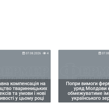
07.08.2026
4
07.0
вна компенсація на
Попри вимоги фер
ицтво тваринницьких
уряд Молдови 
ксів та умови і нові
обмежуватиме ім
вості у цьому році
українського зе