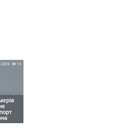
8.2026
13
мерів
не
порт
рна