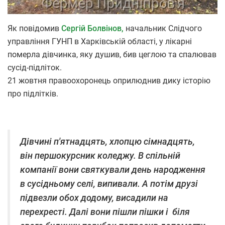
Як повідомив
Сергій Болвінов,
начальник Слідчого
управління ГУНП в Харківській області, у лікарні
померла дівчинка, яку душив, бив цеглою та спалював
сусід-підліток.
21 жовтня правоохоронець оприлюднив дику історію
про підлітків.
Дівчині п'ятнадцять, хлопцю сімнадцять,
він першокурсник коледжу. В спільній
компанії вони святкували день народження
в сусідньому селі, випивали. А потім друзі
підвезли обох додому, висадили на
перехресті. Далі вони пішли пішки і біля