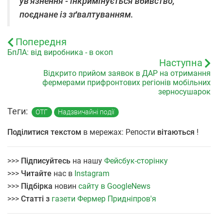
ув'язнення - інкримінується вбивство,
поєднане із зґвалтуванням.
Попередня
БпЛА: від виробника - в окоп
Наступна
Відкрито прийом заявок в ДАР на отримання
фермерами прифронтових регіонів мобільних
зерносушарок
Теги:
ОТГ
Надзвичайні події
Поділитися текстом
в мережах: Репости
вітаються
!
>>>
Підписуйтесь
на нашу
Фейсбук-сторінку
>>>
Читайте
нас в
Instagram
>>>
Підбірка
новин
сайту в GoogleNews
>>>
Статті з
газети Фермер Придніпров'я