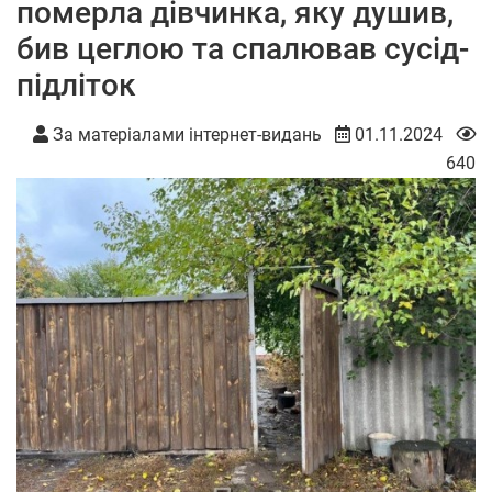
померла дівчинка, яку душив,
бив цеглою та спалював сусід-
підліток
За матеріалами інтернет-видань
01.11.2024
640