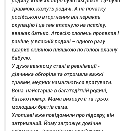
родину, коли хлопцю було сім років. Це було
травмою, кажуть родичі. А на початку
російського вторгнення він пережив
окупацію і це теж вплинуло на психіку,
вважає батько. Агресію хлопець проявляв і
раніше, у власній родині – одного разу
вдарив скляною пляшкою по голові власну
бабусю.
У дуже важкому стані в реанімації -
дівчинка обгоріла та отримала важкі
травми, медики намагаються врятувати.
Вона найстарша в багатодітній родині,
батько помер. Мама виховує її та трьох
молодших братів сама.
Хлопцеві вже повідомили про підозру, він
затриманий. Йому загрожує довічне