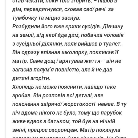
став чекати, поки тіло згорить, – пішов в
дім, перевдягнувся, сховав свої речі за
тумбочку та міцно заснув.
Розбудили його вже крики сусідів. Дівчину
на землі, від якої йде дим, побачив чоловік
з сусідньої ділянки, коли вийшов в туалет.
Він одразу впізнав школярку, покликав її
матір. Саме дощ і врятував життя – він не
загасив полум’я повністю, але й не дав
дитині згоріти.
Хлопець не може пояснити, навіщо таке
зробив. Він розповів всі деталі, але
пояснення звірячої жорстокості немає. В ту
ніч вдома нікого не було, тому що парубок
живе вдвох з батьком, той був на нічній
зміні, працює охоронцем. Матір покинула