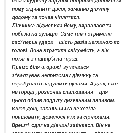
свого будинку парубок попросив допомогти
йому відчинити двері, заманив дівчину
додому та почав чіплятися.
Дівчинка відмовила йому, вирвалася та
побігла на вулицю. Саме там і отримала
свої перші удари – шість разів цеглиною по
голові. Вона втратила свідомість, а він
потяг її з подвір’я на город.
Прямо біля огорожі зупинився –
зґвалтував непритомну дівчину та
спробував її задушити руками. А далі, вже
на городі , розпочав спалювання – для
цього облив подругу дизельним паливом.
Йшов дощ, запальничка не хотіла
працювати, довелося йти за сірниками.
Врешті одяг на дівчині зайнявся. Він не