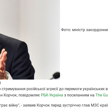
Фото: міністр закордонни
)
 стримування російської агресії до перемоги українських в
ан Корчок, повідомляє
РБК-Україна
з посиланням на
The Gu
грає війну", - заявив Корчок перед зустріччю глав МЗС кра