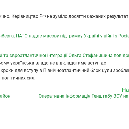
ично. Керівництво РФ не зуміло досягти бажаних результаті
берга, НАТО надає масову підтримку Україні у війні з Рос
ої та євроатлантичної інтеграції Ольга Стефанишина повід
цьому українська влада не відкладатиме вступ до
кроки для вступу в Північноатлантичний блок були зроблен
 політичних сил.
На
район
Оперативна інформація Генштабу ЗСУ на 