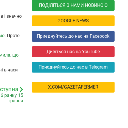
ПОДІЛІТЬСЯ З НАМИ НОВИНОЮ
в і значно
GOOGLE NEWS
ією
. Проте
Приєднуйтесь до нас на Facebook
Дивіться нас на YouTube
омила, що
Приєднуйтесь до нас в Telegram
і в часи
X.COM/GAZETAFERMER
ступна
6 ранку 15
травня