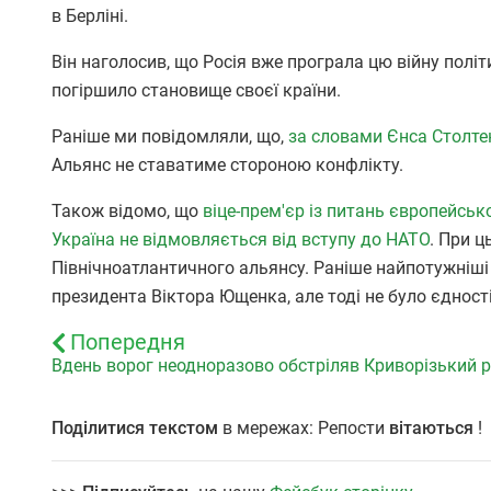
в Берліні.
Він наголосив, що Росія вже програла цю війну політ
погіршило становище своєї країни.
Раніше ми повідомляли, що,
за словами Єнса Столтен
Альянс не ставатиме стороною конфлікту.
Також відомо, що
віце-прем'єр із питань європейськ
Україна не відмовляється від вступу до НАТО
. При 
Північноатлантичного альянсу. Раніше найпотужніші 
президента Віктора Ющенка, але тоді не було єдності
Попередня
Вдень ворог неодноразово обстріляв Криворізький 
Поділитися текстом
в мережах: Репости
вітаються
!