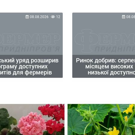
08.08.2026
12
08.0
ський уряд розширив
Ринок добрив: серпе
ограму доступних
місяцем високих ц
итів для фермерів
низької доступно