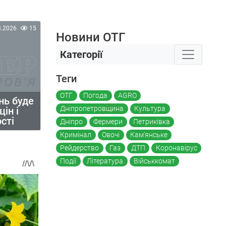
8.2026
15
Новини ОТГ
Категорії
Теги
ОТГ
Погода
AGRO
нь буде
Дніпропетровщина
Культура
ін і
сті
Дніпро
Фермери
Петриківка
Кримінал
Овочі
Кам'янське
Рейдерство
Газ
ДТП
Коронавірус
Події
Література
Військкомат