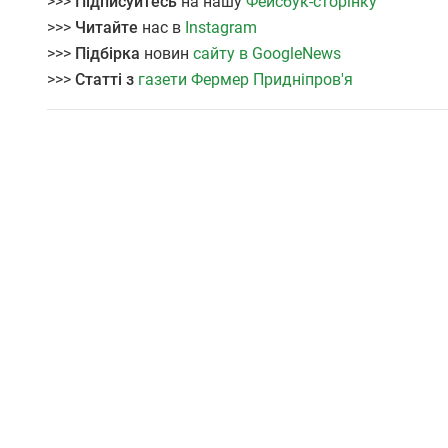
>>>
Підписуйтесь
на нашу
Фейсбук-сторінку
>>>
Читайте
нас в
Instagram
>>>
Підбірка
новин
сайту в GoogleNews
>>>
Статті з
газети Фермер Придніпров'я