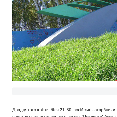
Двадцятого квітня біля 21. 30 російські загарбники
ракетних систем залпового вогню. "Прильоти" були і