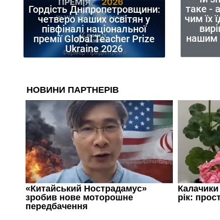
таке - 
Гордість Дніпропетровщини:
чим їх 
четверо наших освітян у
вирі
півфіналі національної
нашим
премії Global Teacher Prize
Ukraine 2026