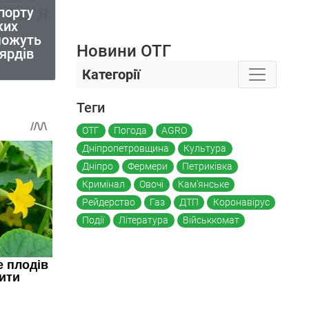
порту
ких
можуть
Новини ОТГ
ьярдів
Категорії
Теги
ОТГ
Погода
AGRO
Дніпропетровщина
Культура
Дніпро
Фермери
Петриківка
Кримінал
Овочі
Кам'янське
Рейдерство
Газ
ДТП
Коронавірус
Події
Література
Військкомат