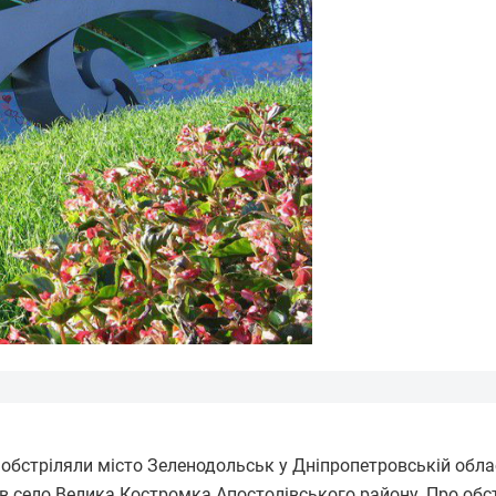
 обстріляли місто Зеленодольськ у Дніпропетровській облас
 в село Велика Костромка Апостолівського району. Про обс