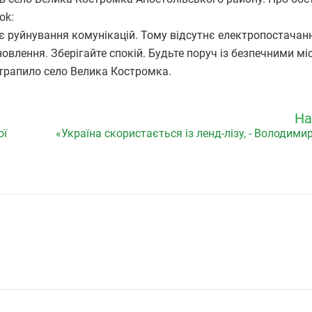
ok:
 є руйнування комунікацій. Тому відсутнє електропостачан
овлення. Зберігайте спокій. Будьте поруч із безпечними мі
потрапило село Велика Костромка.
На
ої
«Україна скористається із ленд-лізу, - Володими