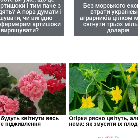
артишоки і тим паче з
Без морського екс
їдять? А пора думати і
втрати українсь
шувати, чи вигідно
аграрників цілком 
 фермерам артишоки
сягнути трьох міл
вирощувати?
доларів