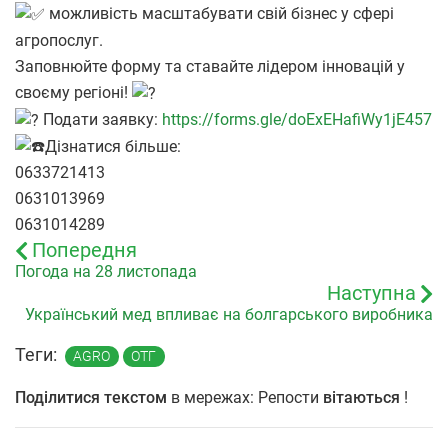
можливість масштабувати свій бізнес у сфері
агропослуг.
Заповнюйте форму та ставайте лідером інновацій у
своєму регіоні!
Подати заявку:
https://forms.gle/doExEHafiWy1jE457
Дізнатися більше:
0633721413
0631013969
0631014289
Попередня
Погода на 28 листопада
Наступна
Український мед впливає на болгарського виробника
Теги:
AGRO
ОТГ
Поділитися текстом
в мережах: Репости
вітаються
!