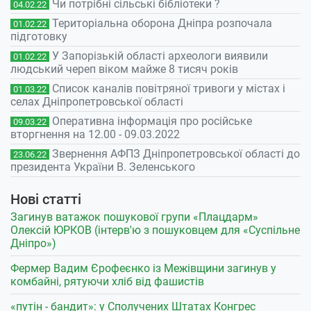
Чи потрібні сільські бібліотеки ?
04.02.22
Територіальна оборона Дніпра розпочала
01.02.22
підготовку
У Запорізькій області археологи виявили
01.02.22
людський череп віком майже 8 тисяч років
Список каналів повітряної тривоги у містах і
01.03.22
селах Дніпропетровської області
Оперативна інформація про російське
09.03.22
вторгнення на 12.00 - 09.03.2022
Звернення АФПЗ Дніпропетровської області до
23.06.22
президента України В. Зеленського
Нові статті
Загинув ватажок пошукової групи «Плацдарм»
Олексій ЮРКОВ (інтерв'ю з пошуковцем для «Суспільне
Дніпро»)
Фермер Вадим Єрофеєнко із Межівщини загинув у
комбайні, рятуючи хліб від фашистів
«путін - бандит»: у Сполучених Штатах Конгрес