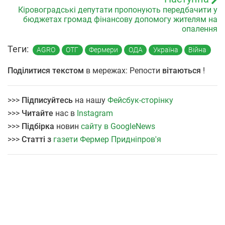
Кіровоградські депутати пропонують передбачити у
бюджетах громад фінансову допомогу жителям на
опалення
Теги:
AGRO
ОТГ
Фермери
ОДА
Україна
Війна
Поділитися текстом
в мережах: Репости
вітаються
!
>>>
Підписуйтесь
на нашу
Фейсбук-сторінку
>>>
Читайте
нас в
Instagram
>>>
Підбірка
новин
сайту в GoogleNews
>>>
Статті з
газети Фермер Придніпров'я