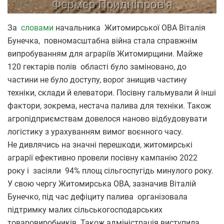
За
словами
начальника Житомирської ОВА Віталія
Бунечка, повномасштабна війна стала справжнім
випробуванням для аграріїв Житомирщини. Майже
120 гектарів полів області було заміновано, до
частини не було доступу, ворог знищив частину
техніки, склади й елеватори. Посівну гальмували й інші
фактори, зокрема, нестача палива для техніки. Також
агропідприємствам довелося наново відбудовувати
логістику з урахуванням вимог воєнного часу.
Не дивлячись на значні перешкоди, житомирські
аграрії ефективно провели посівну кампанію 2022
року і засіяли 94% площ сільгоспугідь минулого року.
У свою чергу Житомирська ОВА, зазначив Віталій
Бунечко, під час дефіциту палива організовала
підтримку малих сільськогосподарських
товаровиробників. Також адміністрація виступила