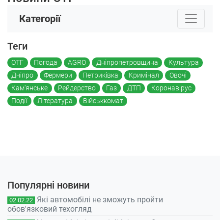
Категорії
Теги
ОТГ
Погода
AGRO
Дніпропетровщина
Культура
Дніпро
Фермери
Петриківка
Кримінал
Овочі
Кам'янське
Рейдерство
Газ
ДТП
Коронавірус
Події
Література
Військкомат
Популярні новини
Які автомобілі не зможуть пройти
02.02.22
обов'язковий техогляд