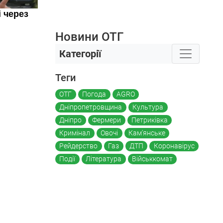
Новини ОТГ
Категорії
Теги
ОТГ
Погода
AGRO
Дніпропетровщина
Культура
Дніпро
Фермери
Петриківка
Кримінал
Овочі
Кам'янське
Рейдерство
Газ
ДТП
Коронавірус
Події
Література
Військкомат