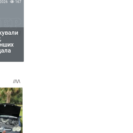
2026
167
кували
,
інших
дала