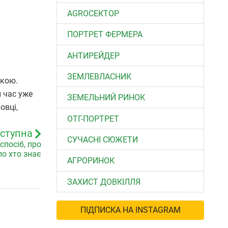
АGROСЕКТОР
ПОРТРЕТ ФЕРМЕРА
АНТИРЕЙДЕР
ЗЕМЛЕВЛАСНИК
акою.
й час уже
ЗЕМЕЛЬНИЙ РИНОК
овці,
ОТГ-ПОРТРЕТ
ступна
СУЧАСНІ СЮЖЕТИ
спосіб, про
о хто знає
АГРОРИНОК
ЗАХИСТ ДОВКІЛЛЯ
ПІДПИСКА НА INSTAGRAM