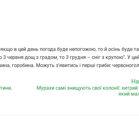
якщо в цей день погода буде непогожою, то й осінь буде т
3 червня дощ з градом, то 3 грудня – сніг з крупою". У це
на, горобина. Можуть з'явитись і перші гриби: червоногол
На
тини,
Мурахи самі знищують свої колонії: хитрий 
який мал