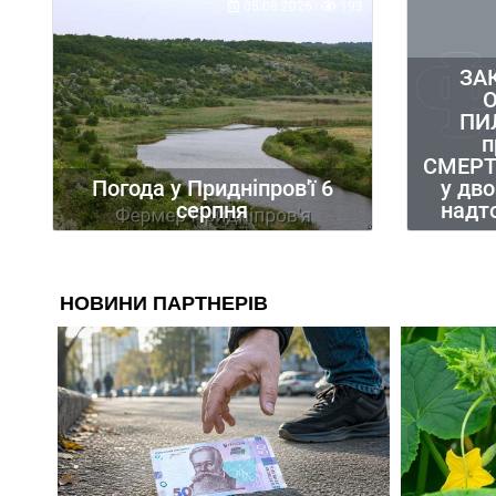
05.08.2026
193
ЗА
ПИ
п
СМЕРТ
у дво
Погода у Придніпров'ї 6
надт
серпня