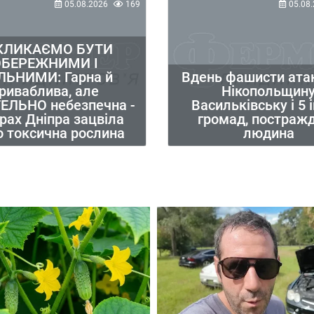
05.08.2026
169
05.08.
КЛИКАЄМО БУТИ
ОБЕРЕЖНИМИ І
ЛЬНИМИ: Гарна й
Вдень фашисти ата
риваблива, але
Нікопольщину
ЕЛЬНО небезпечна -
Васильківську і 5 
рах Дніпра зацвіла
громад, постраж
о токсична рослина
людина