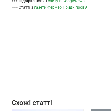
>>>
Підбірка
новин
сайту в GoogleNews
>>>
Статті з
газети Фермер Придніпров'я
Схожі статті