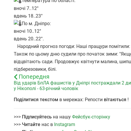
Температура по області:
вночі 7..12°
вдень 18..23°
По м. Дніпро:
вночі 10..12°
вдень 20..22°.
Народний прогноз погоди:
Наші пращури помітили: 
Також по цьому дню судили про початок зими: "Якщо 
відцвітають сади. Продовжує квітнути малина, шипши
підберезовики, білі.
Попередня
Від ударів БпЛА фашистів у Дніпрі постраждали 2 ди
у Нікополі - 63-річний чоловік
Поділитися текстом
в мережах: Репости
вітаються
!
>>>
Підписуйтесь
на нашу
Фейсбук-сторінку
>>>
Читайте
нас в
Instagram