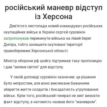
російський маневр відступ
із Херсона
Дев'ятого листопада новий командувач російських
окупаційних військ в Україні сєргєй суровікін
запропонував
перекинути війська на лівий берег
Дніпра, тобто залишити окуповані території
правобережжя Херсонської області.
Міністр оборони рф шойгу підтримав таку пропозицію
і дав "зелене світло" для відступу.
У своїй доповіді суровікін зазначив: це рішення
було непростим, але воно викликане бажанням
зберегти життя солдатів і боєздатність угруповання
військ. Крім того, російський генерал не зміг визнати
факт відступу, а натомість назвав його "маневром".