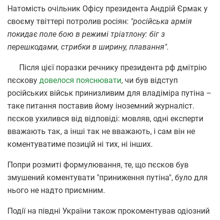
Натомість очільник Офісу президента Андрій Єрмак у
своєму твіттері потролив росіян:
"російська армія
покидає поле бою в режимі тріатлону: біг з
перешкодами, стрибки в ширину, плавання".
Після цієї поразки речнику президента рф дмітрію
пєскову
довелося пояснювати
, чи був відступ
російських військ принизливим для владіміра путіна –
таке питання поставив йому іноземний журналіст.
пєсков ухилився від відповіді: мовляв, одні експерти
вважають так, а інші так не вважають, і сам він не
коментуватиме позицій ні тих, ні інших.
Попри розмиті формулювання, те, що пєсков був
змушений коментувати "приниження путіна", було для
нього не надто приємним.
Події на півдні України також прокоментував одіозний