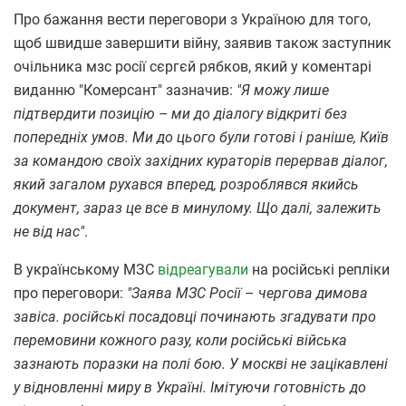
Про бажання вести переговори з Україною для того,
щоб швидше завершити війну, заявив також заступник
очільника мзс росії сєргєй рябков, який у коментарі
виданню "Комерсант" зазначив:
"Я можу лише
підтвердити позицію – ми до діалогу відкриті без
попередніх умов. Ми до цього були готові і раніше, Київ
за командою своїх західних кураторів перервав діалог,
який загалом рухався вперед, розроблявся якийсь
документ, зараз це все в минулому. Що далі, залежить
не від нас"
.
В українському МЗС
відреагували
на російські репліки
про переговори:
"Заява МЗС Росії
–
чергова димова
завіса. російські посадовці починають згадувати про
перемовини кожного разу, коли російські війська
зазнають поразки на полі бою. У москві не зацікавлені
у відновленні миру в Україні. Імітуючи готовність до