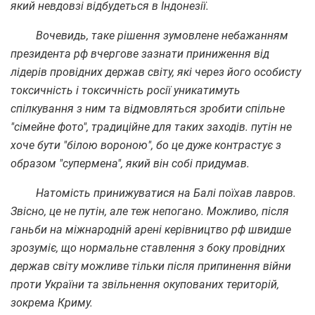
який невдовзі відбудеться в Індонезії.
Вочевидь, таке рішення зумовлене небажанням
президента рф вчергове зазнати приниження від
лідерів провідних держав світу, які через його особисту
токсичність і токсичність росії уникатимуть
спілкування з ним та відмовляться зробити спільне
"сімейне фото", традиційне для таких заходів. путін не
хоче бути "білою вороною", бо це дуже контрастує з
образом "супермена", який він собі придумав.
Натомість принижуватися на Балі поїхав лавров.
Звісно, це не путін, але теж непогано. Можливо, після
ганьби на міжнародній арені керівництво рф швидше
зрозуміє, що нормальне ставлення з боку провідних
держав світу можливе тільки після припинення війни
проти України та звільнення окупованих територій,
зокрема Криму.