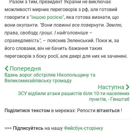
Разом з тим, президент України не виключає
можливості мирних переговорів з рф, але готовий
говорити з
"іншою росією"
, яка готова визнати, що
вони окупанти.
"Вони повинні все повернути. Землю,
права, свободу, гроші. І найголовніше
–
справедливість",
– пояснив Зеленський. Поки ж, за
його словами, він не бачить бажання таких
переговорів з боку росії, але двері для них не зачинені.
Попередня
Вдень ворог обстріляв Нікопольщину та
Великомихайлівську громаду
Наступна
ЗСУ відбили атаки рашистів біля 10-ти населених
пунктів, - Генштаб
Поділитися текстом
в мережах: Репости
вітаються
!
>>>
Підписуйтесь
на нашу
Фейсбук-сторінку