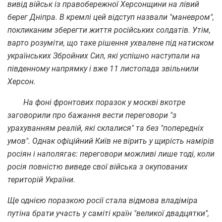
вивід військ із правобережної Херсонщини на лівий
берег Дніпра. В кремлі цей відступ назвали "маневром",
покликаним зберегти життя російських солдатів. Утім,
варто розуміти, що таке рішення ухвалене під натиском
українських Збройних Сил, які успішно наступали на
південному напрямку і вже 11 листопада звільнили
Херсон.
На фоні фронтових поразок у москві вкотре
заговорили про бажання вести переговори "з
урахуванням реалій, які склалися" та без "попередніх
умов". Однак офіційний Київ не вірить у щирість намірів
росіян і наполягає: переговори можливі лише тоді, коли
росія повністю виведе свої війська з окупованих
територій України.
Ще однією поразкою росії стала відмова владіміра
путіна брати участь у саміті країн "великої двадцятки",