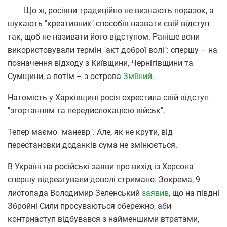
Що ж, росіяни традиційно не визнають поразок, а
шукають "креативних" способів назвати свій відступ
так, щоб не називати його відступом. Раніше вони
використовували термін "акт доброї волі": спершу – на
позначення відходу з Київщини, Чернігівщини та
Сумщини, а потім – з острова
Зміїний
.
Натомість у Харківщині росія охрестила свій відступ
"згортанням та передислокацією військ".
Тепер маємо "маневр". Але, як не крути, від
перестановки доданків сума не змінюється.
В Україні на російські заяви про вихід із Херсона
спершу відреагували доволі стримано. Зокрема, 9
листопада Володимир Зеленський
заявив
, що на півдні
Збройні Сили просуваються обережно, аби
контрнаступ відбувався з найменшими втратами,