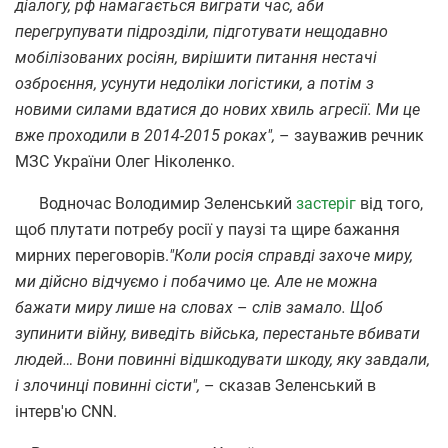
діалогу, рф намагається виграти час, аби
перегрупувати підрозділи, підготувати нещодавно
мобілізованих росіян, вирішити питання нестачі
озброєння, усунути недоліки логістики, а потім з
новими силами вдатися до нових хвиль агресії. Ми це
вже проходили в 2014-2015 роках",
– зауважив речник
МЗС України Олег Ніколенко.
Водночас Володимир Зеленський
застеріг
від того,
щоб плутати потребу росії у паузі та щире бажання
мирних переговорів.
"Коли росія справді захоче миру,
ми дійсно відчуємо і побачимо це. Але не можна
бажати миру лише на словах
–
слів замало. Щоб
зупинити війну, виведіть війська, перестаньте вбивати
людей… Вони повинні відшкодувати шкоду, яку завдали,
і злочинці повинні сісти",
– сказав Зеленський в
інтерв'ю CNN.