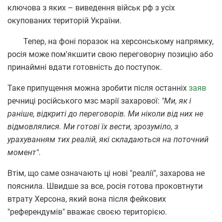
ключова з яких – виведення військ рф з усіх
окупованих територій України.
Тепер, на фоні поразок на херсонському напрямку,
росія може пом'якшити свою переговорну позицію або
принаймні вдати готовність до поступок.
Таке припущення можна зробити після останніх
заяв
речниці російського мзс марії захарової:
"Ми, як і
раніше, відкриті до переговорів. Ми ніколи від них не
відмовлялися. Ми готові їх вести, зрозуміло, з
урахуванням тих реалій, які складаються на поточний
момент"
.
Втім, що саме означають ці нові "реалії", захарова не
пояснила. Швидше за все, росія готова проковтнути
втрату Херсона, який вона після фейкових
"референдумів" вважає своєю територією.