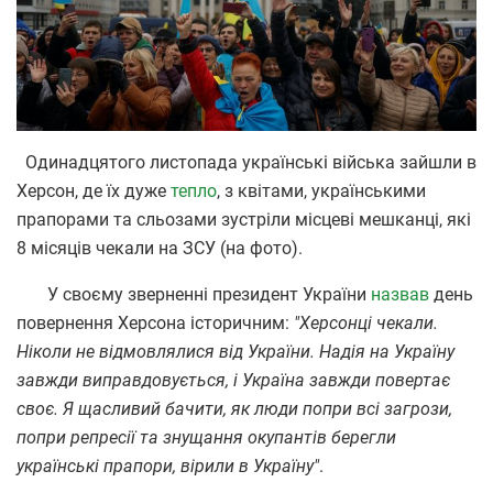
Одинадцятого листопада українські війська зайшли в
Херсон, де їх дуже
тепло
, з квітами, українськими
прапорами та сльозами зустріли місцеві мешканці, які
8 місяців чекали на ЗСУ (на фото).
У своєму зверненні президент України
назвав
день
повернення Херсона історичним:
"Херсонці чекали.
Ніколи не відмовлялися від України. Надія на Україну
завжди виправдовується, і Україна завжди повертає
своє. Я щасливий бачити, як люди попри всі загрози,
попри репресії та знущання окупантів берегли
українські прапори, вірили в Україну"
.