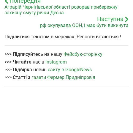
Попередня
Аграрій Чернігівської області розорав прибережну
захисну смугу річки Десна
Наступна
рф окупувала ООН, і має бути викинута
Поділитися текстом
в мережах: Репости
вітаються
!
>>>
Підписуйтесь
на нашу
Фейсбук-сторінку
>>>
Читайте
нас в
Instagram
>>>
Підбірка
новин
сайту в GoogleNews
>>>
Статті з
газети Фермер Придніпров'я