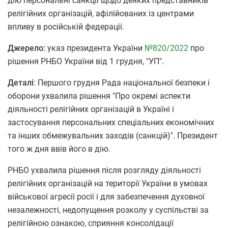
дію персональні санкції щодо деяких представників
релігійних організацій, афілійованих із центрами
впливу в російській федерації.
Джерело:
указ президента України
№820/2022
про
рішення РНБО України від 1 грудня, "УП".
Деталі
: Першого грудня Рада національної безпеки і
оборони ухвалила рішення "Про окремі аспекти
діяльності релігійних організацій в Україні і
застосування персональних спеціальних економічних
та інших обмежувальних заходів (санкцій)". Президент
того ж дня ввів його в дію.
РНБО ухвалила рішення після розгляду діяльності
релігійних організацій на території України в умовах
військової агресії росії і для забезпечення духовної
незалежності, недопущення розколу у суспільстві за
релігійною ознакою, сприяння консолідації