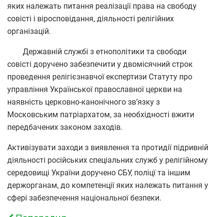
яких належать питання реалізації права на свободу
совісті і віросповідання, діяльності релігійних
організацій.
Державній службі з етнополітики та свободи
совісті доручено забезпечити у двомісячний строк
проведення релігієзнавчої експертизи Статуту про
управління Української православної церкви на
наявність церковно-канонічного зв’язку з
Московським патріархатом, за необхідності вжити
передбачених законом заходів.
Активізувати заходи з виявлення та протидії підривній
діяльності російських спеціальних служб у релігійному
середовищі України доручено СБУ, поліцї та іншим
держорганам, до компетенції яких належать питання у
сфері забезпечення національної безпеки.