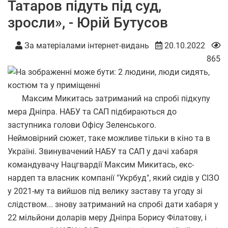
Татаров підуть під суд,
зросли», - Юрій Бутусов
За матеріалами інтернет-видань
20.10.2022
865
Максим Микитась затриманий на спробі підкупу
мера Дніпра. НАБУ та САП підбираються до
заступника голови Офісу Зеленського.
Неймовірний сюжет, таке можливе тільки в кіно та в
Україні. Звинувачений НАБУ та САП у дачі хабаря
командувачу Нацгвардії Максим Микитась, екс-
нардеп та власник компанії "Укрбуд", який сидів у СІЗО
у 2021-му та вийшов під велику заставу та угоду зі
слідством... знову затриманий на спробі дати хабаря у
22 мільйони доларів меру Дніпра Борису Філатову, і