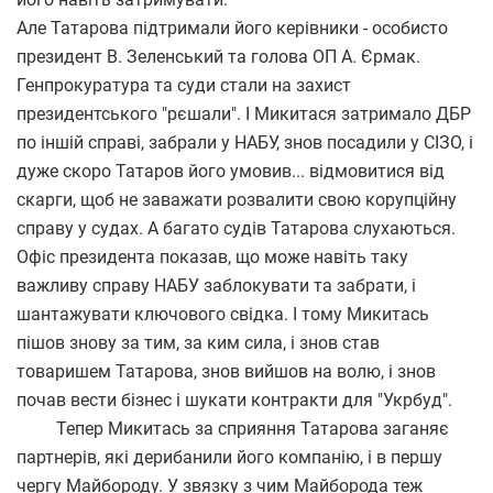
Але Татарова підтримали його керівники - особисто
президент В. Зеленський та голова ОП А. Єрмак.
Генпрокуратура та суди стали на захист
президентського "рєшали". І Микитася затримало ДБР
по іншій справі, забрали у НАБУ, знов посадили у СІЗО, і
дуже скоро Татаров його умовив... відмовитися від
скарги, щоб не заважати розвалити свою корупційну
справу у судах. А багато судів Татарова слухаються.
Офіс президента показав, що може навіть таку
важливу справу НАБУ заблокувати та забрати, і
шантажувати ключового свідка. І тому Микитась
пішов знову за тим, за ким сила, і знов став
товаришем Татарова, знов вийшов на волю, і знов
почав вести бізнес і шукати контракти для "Укрбуд".
Тепер Микитась за сприяння Татарова заганяє
партнерів, які дерибанили його компанію, і в першу
чергу Майбороду. У звязку з чим Майборода теж