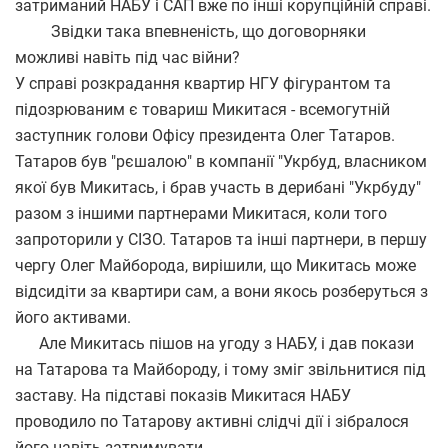
затриманий НАБУ і САП вже по інші корупційній справі.
Звідки така впевненість, що договорняки
можливі навіть під час війни?
У справі розкрадання квартир НГУ фігурантом та
підозрюваним є товариш Микитася - всемогутній
заступник голови Офісу президента Олег Татаров.
Татаров був "рєшалою" в компанії "Укрбуд, власником
якої був Микитась, і брав участь в дерибані "Укрбуду"
разом з іншими партнерами Микитася, коли того
запроторили у СІЗО. Татаров та інші партнери, в першу
чергу Олег Майборода, вирішили, що Микитась може
відсидіти за квартири сам, а вони якось розберуться з
його активами.
Але Микитась пішов на угоду з НАБУ, і дав покази
на Татарова та Майбороду, і тому зміг звільнитися під
заставу. На підставі показів Микитася НАБУ
проводило по Татарову активні слідчі дії і зібралося
його навіть затримувати.