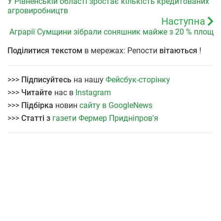
У Рівненській області зростає кількість кредитованих
агровиробництв
Наступна
Аграрії Сумщини зібрали соняшник майже з 20 % площ
Поділитися текстом
в мережах: Репости
вітаються
!
>>>
Підписуйтесь
на нашу
Фейсбук-сторінку
>>>
Читайте
нас в
Instagram
>>>
Підбірка
новин
сайту в GoogleNews
>>>
Статті з
газети Фермер Придніпров'я