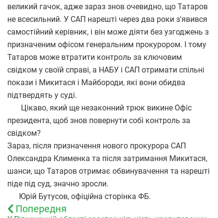
великий гачок, адже зараз знов очевидно, що Татаров
не всесильний. У САП нарешті через два роки з'явився
самостійний керівник, і він може діяти без узгоджень з
призначеним офісом генеральним прокурором. І тому
Татаров може втратити контроль за ключовим
свідком у своїй справі, а НАБУ і САП отримати спільні
покази і Микитася і Майбороди, які вони обидва
підтвердять у суді.
Цікаво, який ще незаконний трюк викине Офіс
президента, щоб знов повернути собі контроль за
свідком?
Зараз, після призначення нового прокурора САП
Олександра Клименка та після затримання Микитася,
шанси, що Татаров отримає обвинувачення та нарешті
піде під суд, значно зросли.
Юрій Бутусов, офіційна сторінка ФБ.
Попередня