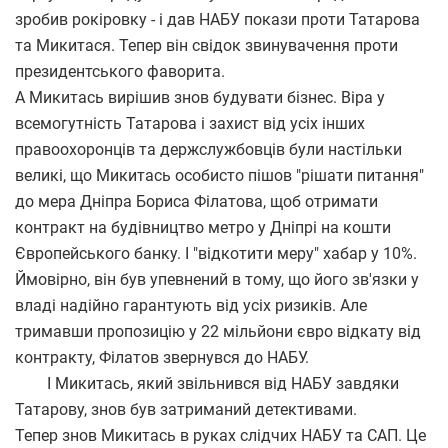
зробив рокіровку - і дав НАБУ покази проти Татарова
та Микитася. Тепер він свідок звинувачення проти
президентського фаворита.
А Микитась вирішив знов будувати бізнес. Віра у
всемогутність Татарова і захист від усіх інших
правоохоронців та держслужбовців були настільки
великі, що Микитась особисто пішов "рішати питання"
до мера Дніпра Бориса Філатова, щоб отримати
контракт на будівництво метро у Дніпрі на кошти
Європейського банку. І "відкотити меру" хабар у 10%.
Ймовірно, він був упевнений в тому, що його зв'язки у
владі надійно гарантують від усіх ризиків. Але
тримавши пропозицію у 22 мільйони євро відкату від
контракту, Філатов звернувся до НАБУ.
І Микитась, який звільнився від НАБУ завдяки
Татарову, знов був затриманий детективами.
Тепер знов Микитась в руках слідчих НАБУ та САП. Це