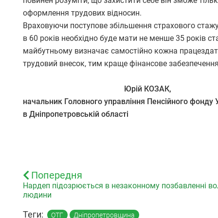
повинен розуміти, що захистити себе він зможе тіль
оформлення трудових відносин.
Враховуючи поступове збільшення страхового стажу 
в 60 років необхідно буде мати не менше 35 років ст
майбутньому визначає самостійно кожна працездатна
трудовий внесок, тим краще фінансове забезпечення 
Юрій КОЗАК,
начальник Головного управління Пенсійного фонду 
в Дніпропетровській області
Попередня
Нардеп підозрюється в незаконному позбавленні во
людини
Теги:
ОТГ
Дніпропетровщина