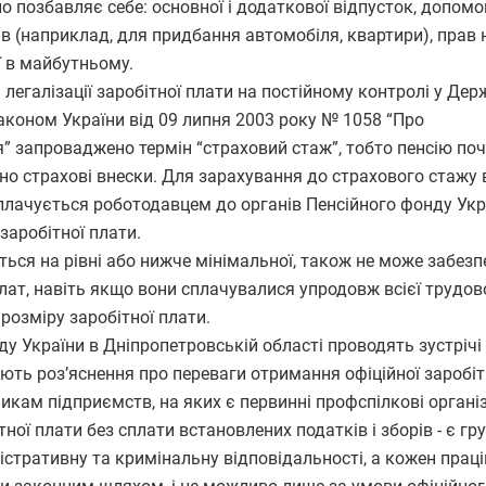
о позбавляє себе: основної і додаткової відпусток, допомо
в (наприклад, для придбання автомобіля, квартири), прав н
ї в майбутньому.
 легалізації заробітної плати на постійному контролі у Дер
аконом України від 09 липня 2003 року № 1058 “Про
” запроваджено термін “страховий стаж”, тобто пенсію по
чено страхові внески. Для зарахування до страхового стажу
сплачується роботодавцем до органів Пенсійного фонду Укр
заробітної плати.
ється на рівні або нижче мінімальної, також не може забез
лат, навіть якщо вони сплачувалися упродовж всієї трудов
 розміру заробітної плати.
 України в Дніпропетровській області проводять зустрічі
ють роз’яснення про переваги отримання офіційної заробіт
икам підприємств, на яких є первинні профспілкові організ
ої плати без сплати встановлених податків i зборів - є гр
істративну та кримінальну відповідальності, а кожен прац