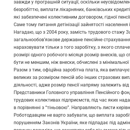
завжди у програшній ситуації, оскільки неусвідомлен
безробіттю, виплати лікарняних, банківських кредиті
які забезпечені колективним договором, гідної пенсі
Саме тому питання детінізації зайнятості населення і
Нагадаю, що з 2004 року, замість трудового стажу З
загальнообов’язкове державне пенсійне страхування
нараховувати тільки з того заробітку, з якого спла
розмірі одного робочого місяця розмір внесків, що 
бути не меншим, ніж внески, обчислені з мінімальної 
Разом з тим, офіційна заробітна плата, яка виплачу
великих за розміром пенсій або інших страхових вип
діяльності, адже розмір пенсії напряму залежить від
Представники Головного управління Пенсійного фонду
трудових колективах підприємств, під час яких нада
в порівнянні з “тіньовою”. Направляють листи керівн
Роботодавцям не варто забувати, що виплата заробітн
порушенням Законів України, яке підпадає під адмін