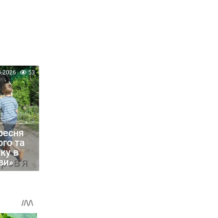
8.2026
53
ресня
го та
ку в
ви»