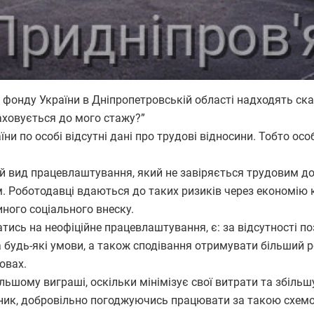
 фонду України в Дніпропетровській області надходять ск
аховується до мого стажу?”
їни по особі відсутні дані про трудові відносини. Тобто ос
ий вид працевлаштування, який не завіряється трудовим д
. Роботодавці вдаються до таких ризиків через економію 
ного соціального внеску.
ись на неофіційне працевлаштування, є: за відсутності п
будь-які умови, а також сподівання отримувати більший 
овах.
ьшому виграші, оскільки мінімізує свої витрати та збільш
івник, добровільно погоджуючись працювати за такою схем