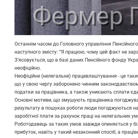
Останнім часом до Головного управління Пенсійного
наступного змісту: “Я працюю, чому цей факт не зар
З’ясовується, що в базі даних Пенсійного фонду Укра
неофіційно.
Неофіційне (нелегальне) працевлаштування - це так
що у свою чергу заборонено чинним законодавством
податки за працівника, а також уникають сплати єди
Основні мотиви, що змушують працівника погоджуват
результату в пошуках роботи люди погоджуються на 
заробітної плати за рахунок праці на нелегальних ум
Роботодавець за таких умов завжди опиняється у біл
прибуток, навіть у такий незаконний спосіб, а прац