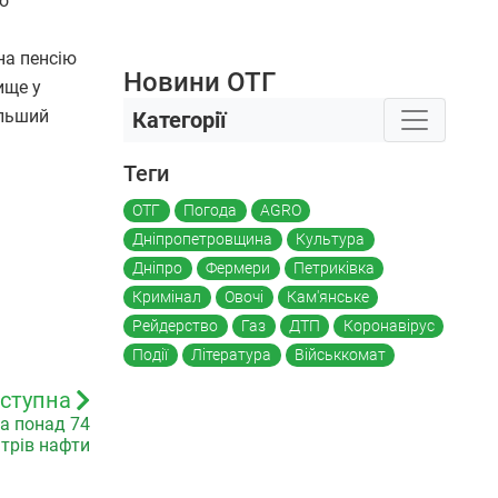
о
на пенсію
Новини ОТГ
ище у
ільший
Категорії
Теги
ОТГ
Погода
AGRO
Дніпропетровщина
Культура
Дніпро
Фермери
Петриківка
Кримінал
Овочі
Кам'янське
Рейдерство
Газ
ДТП
Коронавірус
Події
Література
Військкомат
ступна
а понад 74
ітрів нафти