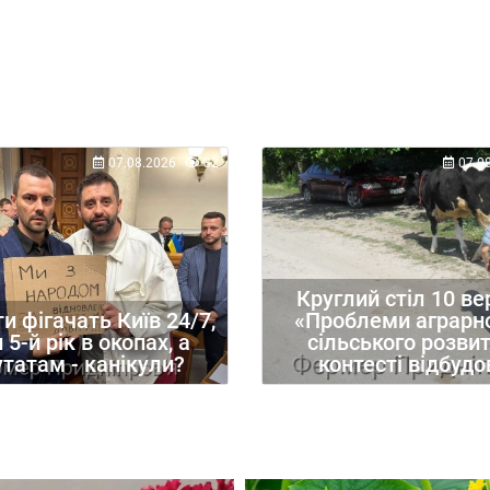
07.08.2026
32
07.0
Круглий стіл 10 ве
 фігачать Київ 24/7,
«Проблеми аграрно
 5-й рік в окопах, а
сільського розвит
татам - канікули?
контесті відбудо