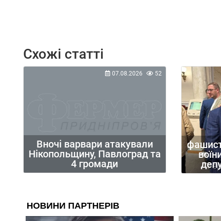
Схожі статті
07.08.2026
52
Вночі варвари атакували
фашисти
Нікопольщину, Павлоград та
воїни
4 громади
депу