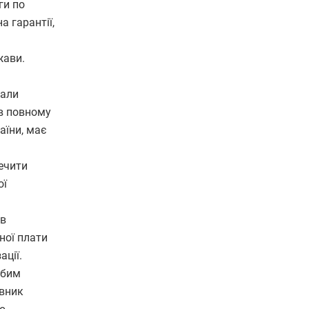
ги по
а гарантії,
жави.
чали
 в повному
аїни, має
печити
ої
 в
ної плати
ації.
убим
івник