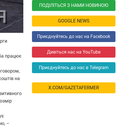
ПОДІЛІТЬСЯ З НАМИ НОВИНОЮ
GOOGLE NEWS
Приєднуйтесь до нас на Facebook
арги
Дивіться нас на YouTube
оба працює
Приєднуйтесь до нас в Telegram
оговором,
коштів на
X.COM/GAZETAFERMER
озитивного
розмір
ує
ою, –