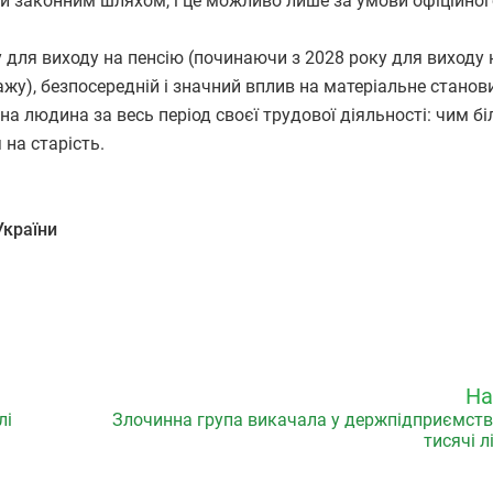
ки законним шляхом, і це можливо лише за умови офіційног
для виходу на пенсію (починаючи з 2028 року для виходу 
ажу), безпосередній і значний вплив на матеріальне станов
 людина за весь період своєї трудової діяльності: чим б
на старість.
України
На
лі
Злочинна група викачала у держпідприємств
тисячі л