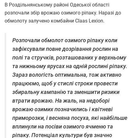
В Роздільнянському районі Одеської області
розпочали збір врожаю озимого ріпаку. Наразі до
обмолоту залучено комбайни Claas Lexion.
Розпочали обмолот озимого ріпаку коли
зафіксували повне дозрівання рослин на
полі та стручків, розташованих у верхньому
та нижньому ярусах на одній рослині ріпаку.
Зараз вологість оптимальна, тож активно
працюємо, щоб у стислі строки провести
збиральну кампанію та зменшити ризики
втрати врожаю. На жаль, на недоборі
врожаю озимих позначились і квітневі
приморозки, і весняна посуха, які найбільше
вплинули на посіви озимого ячменю та
ріпаку. Потенціал культури був значно