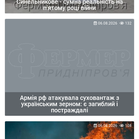
Синельникове - сумна реальність на
п’ятому році війни
06.08.2026
132
Армія рф атакувала суховантаж з
українським зерном: є загиблий і
постраждалі
06.08.2026
108