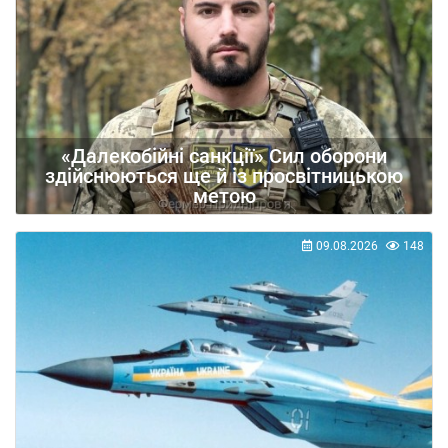
«Далекобійні санкції» Сил оборони
здійснюються ще й із просвітницькою
метою
09.08.2026
148