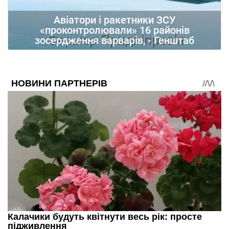
Авіатори і ракетники ЗСУ
«проконтролювали» 16 районів
зосердження варварів, - Генштаб