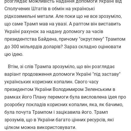
розглядає можливість надання допомоги Україні від
Сполучених Штатів в обмін на українські
рідкоземельні метали. Але поки що не все зрозуміло,
що саме Трамп мав на увазі. А раптом він виставить
Україні рахунок за надану допомогу за часів
президентства Байдена, причому "округлену" Трампом
до 300 мільярдів доларів? Зараз складно оцінювати
цю ідею.
Втім, зі слів Трампа зрозуміло, що він розглядає
варіант продовження допомоги Україні "під заставу"
українських корисних копалин. Свого часу
президентом України Володимиром Зеленським в
рамках його Плану перемоги була висловлена ідея про
розробку покладів корисних копалин, яка, як бачимо,
була почута Трампом і зацікавила його. Трамп
зрозумів, що в України багато цінних ресурсів, які
цілком можна використовувати.