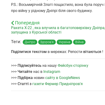
P.S.: Восьмирічній Златі пощастило, вона була пору
про війну у рідному Дніпрі біля свого будинку.
Попередня
Ракета Х-22 , яка влучила в багатоповерхівку Дніпра
запущена з Курської області
Теги:
Дніпро
Здоров'я
Україна
Війна
Поділитися текстом
в мережах: Репости
вітаються
!
>>>
Підписуйтесь
на нашу
Фейсбук-сторінку
>>>
Читайте
нас в
Instagram
>>>
Підбірка
новин
сайту в GoogleNews
>>>
Статті з
газети Фермер Придніпров'я