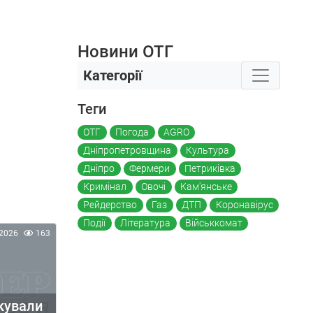
Новини ОТГ
Категорії
Теги
ОТГ
Погода
AGRO
Дніпропетровщина
Культура
Дніпро
Фермери
Петриківка
Кримінал
Овочі
Кам'янське
Рейдерство
Газ
ДТП
Коронавірус
Події
Література
Військкомат
2026
163
кували