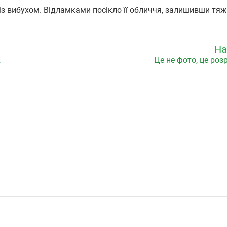
ч із вибухом. Відламками посікло її обличчя, залишивши тя
На
,
Це не фото, це розр