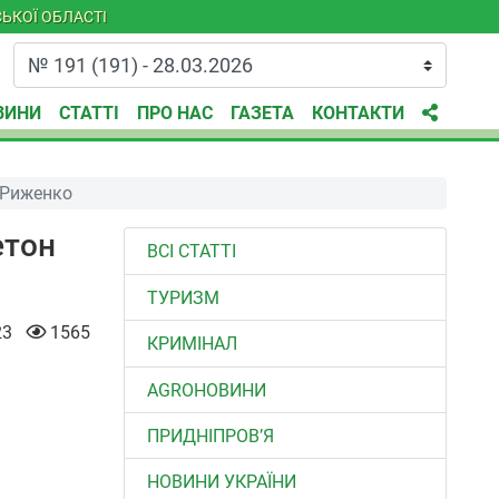
ЬКОЇ ОБЛАСТІ
ВИНИ
СТАТТІ
ПРО НАС
ГАЗЕТА
КОНТАКТИ
й Риженко
етон
ВСІ СТАТТІ
ТУРИЗМ
23
1565
КРИМІНАЛ
AGROНОВИНИ
ПРИДНІПРОВ’Я
НОВИНИ УКРАЇНИ