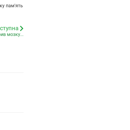
жку пам'ять
ступна
ив мозку...