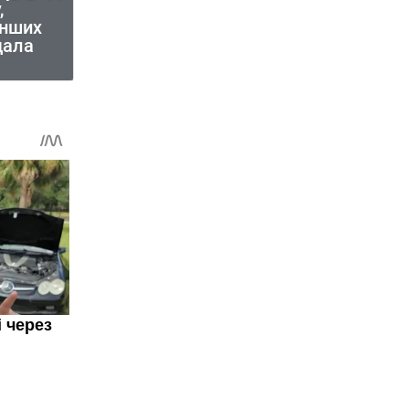
,
інших
дала