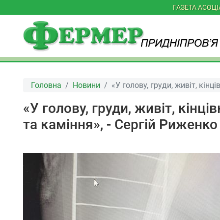
ГАЗЕТА АСОЦ
Головна
Новини
«У голову, груди, живіт, кінц
«У голову, груди, живіт, кінц
та каміння», - Сергій Риженко