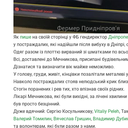
Як
пише
на своїй сторінці у ФБ гендиректор
Дніпропе
у постраждалих, які надійшли після вибуху в Дніпрі, 
Одяг разом із плоттю вирваний зі шматками по всьо
Всі, доставлені до Мечникова, присипані будівельни
Дізнатися та визначити вік майже неможливо.
У голову, груди, живіт, кінцівки позалітали металеві 
Навколо постраждалих стояв нелюдський крик близ
Стогін поранених і рев тих, хто впізнав своїх рідних.
Лікарі Мечникова, які були вихідні, за лічені хвилин
був просто безцінний.
Дуже вдячний: Сергію Косульникову,
Vitaliy Peleh
, Т
Валерий Томилин
,
Вячеслав Гришин
,
Владимир Дуби
та волонтерам, які були разом з нами.