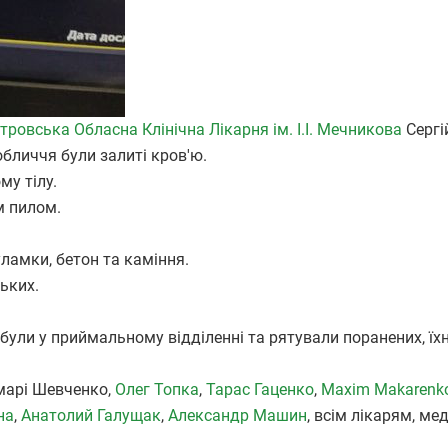
тровська Обласна Клінічна Лікарня ім. І.І. Мечникова
Сергі
обличчя були залиті кров'ю.
му тілу.
м пилом.
уламки, бетон та каміння.
ьких.
и були у приймальному відділенні та рятували поранених, їх
амарі Шевченко,
Олег Топка
,
Тарас Гаценко
,
Maxim Makarenk
на
,
Анатолий Галущак
,
Александр Машин
, всім лікарям, м