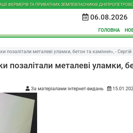
ІАЦІЇ ФЕРМЕРІВ ТА ПРИВАТНИХ ЗЕМЛЕВЛАСНИКІВ ДНІПРОПЕТРОВС
06.08.2026
ГОЛОВНА
НО
івки позалітали металеві уламки, бетон та каміння», - Сергі
івки позалітали металеві уламки, б
За матеріалами інтернет-видань
15.01.20