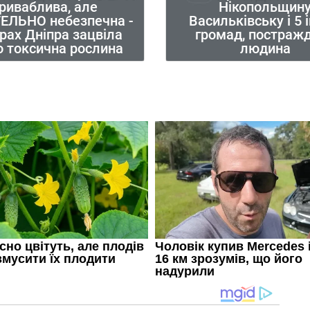
риваблива, але
Нікопольщину
ЕЛЬНО небезпечна -
Васильківську і 5 
рах Дніпра зацвіла
громад, постраж
о токсична рослина
людина