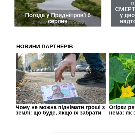
п
СМЕРТ
у дво
Погода у Придніпров'ї 6
надт
серпня