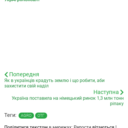
Попередня
Як в українців крадуть землю і що робити, аби
захистити свій наділ
Наступна
Україна поставила на німецький ринок 1,3 млн тонн
ріпаку
Теги:
AGRO
ОТГ
Поділитися текстом
в мережах: Репости
вітаються
!