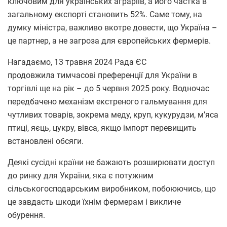
ключовим для українських аграріїв, а його частка в
загальному експорті становить 52%. Саме тому, на
думку міністра, важливо вкотре довести, що Україна –
це партнер, а не загроза для європейських фермерів.
Нагадаємо, 13 травня 2024 Рада ЄС
продовжила тимчасові преференції для України в
торгівлі ще на рік – до 5 червня 2025 року. Водночас
передбачено механізм екстреного гальмування для
чутливих товарів, зокрема меду, круп, кукурудзи, м’яса
птиці, яєць, цукру, вівса, якщо імпорт перевищить
встановлені обсяги.
Деякі сусідні країни не бажають розширювати доступ
до ринку для України, яка є потужним
сільськогосподарським виробником, побоюючись, що
це завдасть шкоди їхнім фермерам і викличе
обурення.