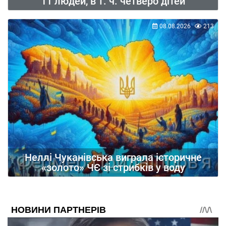
11 людей, в т. ч. четверо дітей
08.08.2026
213
Неллі Чуканівська виграла історичне
«золото» ЧЄ зі стрибків у воду