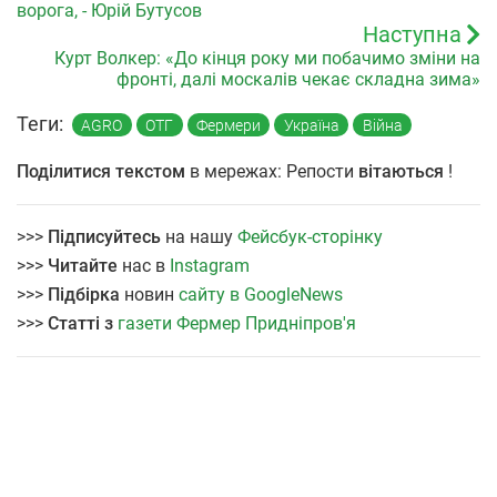
ворога, - Юрій Бутусов
Наступна
Курт Волкер: «До кінця року ми побачимо зміни на
фронті, далі москалів чекає складна зима»
Теги:
AGRO
ОТГ
Фермери
Україна
Війна
Поділитися текстом
в мережах: Репости
вітаються
!
>>>
Підписуйтесь
на нашу
Фейсбук-сторінку
>>>
Читайте
нас в
Instagram
>>>
Підбірка
новин
сайту в GoogleNews
>>>
Статті з
газети Фермер Придніпров'я