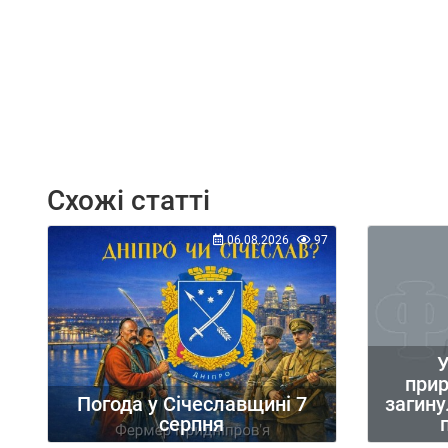
Схожі статті
06.08.2026
97
У
при
загину
Погода у Січеславщині 7
серпня