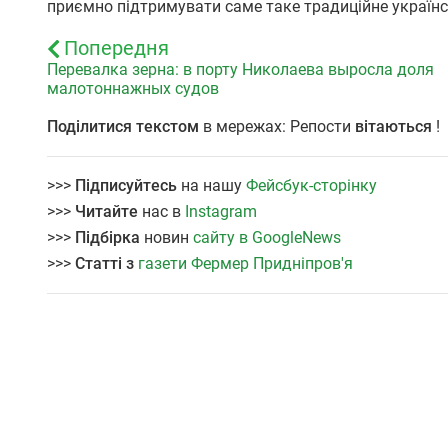
приємно підтримувати саме таке традиційне українс
Попередня
Перевалка зерна: в порту Николаева выросла доля
малотоннажных судов
Поділитися текстом
в мережах: Репости
вітаються
!
>>>
Підписуйтесь
на нашу
Фейсбук-сторінку
>>>
Читайте
нас в
Instagram
>>>
Підбірка
новин
сайту в GoogleNews
>>>
Статті з
газети Фермер Придніпров'я