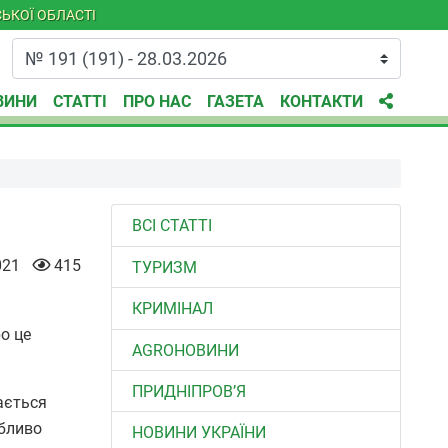
ЬКОЇ ОБЛАСТІ
ВИНИ
СТАТТІ
ПРО НАС
ГАЗЕТА
КОНТАКТИ
ВСІ СТАТТІ
021
415
ТУРИЗМ
КРИМІНАЛ
о це
AGROНОВИНИ
ПРИДНІПРОВ’Я
ається
обливо
НОВИНИ УКРАЇНИ