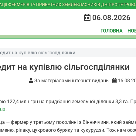
ІАЦІЇ ФЕРМЕРІВ ТА ПРИВАТНИХ ЗЕМЛЕВЛАСНИКІВ ДНІПРОПЕТРОВС
06.08.2026
ГОЛОВНА
НО
редит на купівлю сільгоспділянки
едит на купівлю сільгоспділянки
За матеріалами інтернет-видань
16.08.2
 122,4 млн грн на придбання земельної ділянки 3,3 га. Пр
.ua
.
а — фермер у третьому поколінні з Вінниччини, який займ
чменю, ріпаку, цукрового буряку та кукурудзи. Тож нам ос