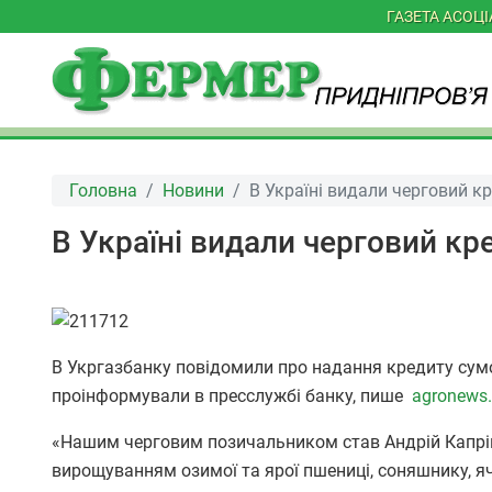
ГАЗЕТА АСОЦ
Головна
Новини
В Україні видали черговий к
В Україні видали черговий кр
В Укргазбанку повідомили про надання кредиту сумою
проінформували в пресслужбі банку, пише
agronews
«Нашим черговим позичальником став Андрій Капріц
вирощуванням озимої та ярої пшениці, соняшнику, я