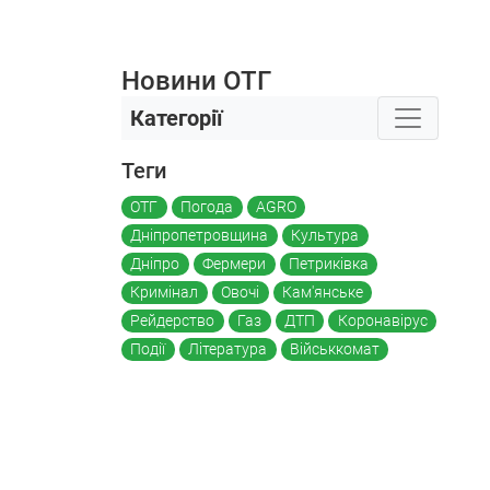
Новини ОТГ
Категорії
Теги
ОТГ
Погода
AGRO
Дніпропетровщина
Культура
Дніпро
Фермери
Петриківка
Кримінал
Овочі
Кам'янське
Рейдерство
Газ
ДТП
Коронавірус
Події
Література
Військкомат