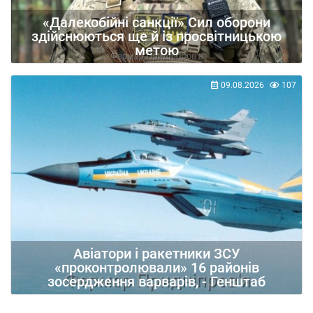
«Далекобійні санкції» Сил оборони
здійснюються ще й із просвітницькою
метою
09.08.2026
107
Авіатори і ракетники ЗСУ
«проконтролювали» 16 районів
зосердження варварів, - Генштаб