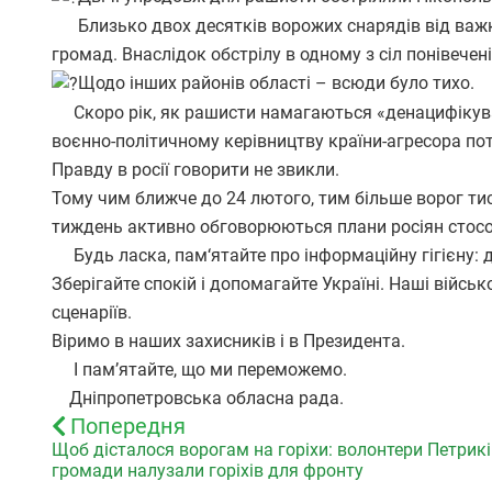
Близько двох десятків ворожих снарядів від важкої
громад. Внаслідок обстрілу в одному з сіл понівече
Щодо інших районів області – всюди було тихо.
Скоро рік, як рашисти намагаються «денацифікуват
воєнно-політичному керівництву країни-агресора потрі
Правду в росії говорити не звикли.
Тому чим ближче до 24 лютого, тим більше ворог тис
тиждень активно обговорюються плани росіян стосо
Будь ласка, пам‘ятайте про інформаційну гігієну: 
Зберігайте спокій і допомагайте Україні. Наші війсь
сценаріїв.
Віримо в наших захисників і в Президента.
І пам’ятайте, що ми переможемо.
Дніпропетровська обласна рада.
Попередня
Щоб дісталося ворогам на горіхи: волонтери Петрикі
громади налузали горіхів для фронту