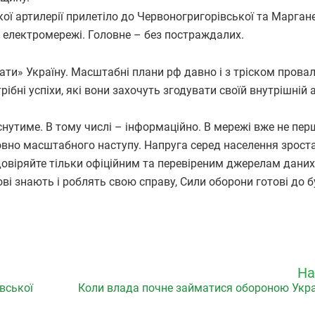
 артилерії прилетіло до Червоногригорівської та Марган
ні електромережі. Головне – без постраждалих.
и» Україну. Масштабні плани рф давно і з тріском провал
бні успіхи, які вони захочуть згодувати своїй внутрішній а
нутиме. В тому числі – інформаційно. В мережі вже не пер
вно масштабного наступу. Напруга серед населення зроста
довіряйте тільки офіційним та перевіреним джерелам даних
кові знають і роблять свою справу, Сили оборони готові до 
На
вської
Коли влада почне займатися обороною Украї