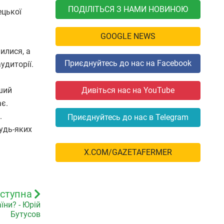
ПОДІЛІТЬСЯ З НАМИ НОВИНОЮ
ецької
GOOGLE NEWS
илися, а
Приєднуйтесь до нас на Facebook
удиторії.
ший
Дивіться нас на YouTube
є.
.
Приєднуйтесь до нас в Telegram
будь-яких
X.COM/GAZETAFERMER
ступна
ни? - Юрій
Бутусов