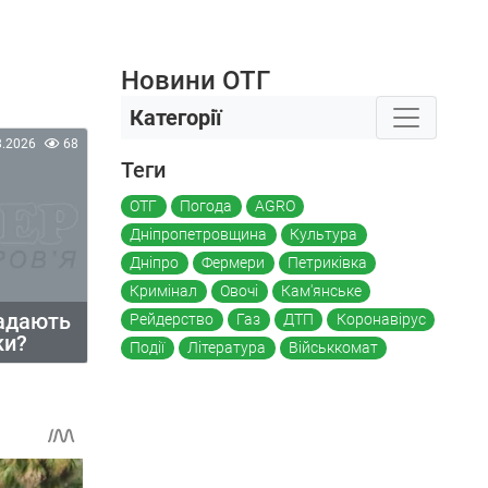
Новини ОТГ
Категорії
8.2026
68
Теги
ОТГ
Погода
AGRO
Дніпропетровщина
Культура
Дніпро
Фермери
Петриківка
Кримінал
Овочі
Кам'янське
падають
Рейдерство
Газ
ДТП
Коронавірус
ки?
Події
Література
Військкомат