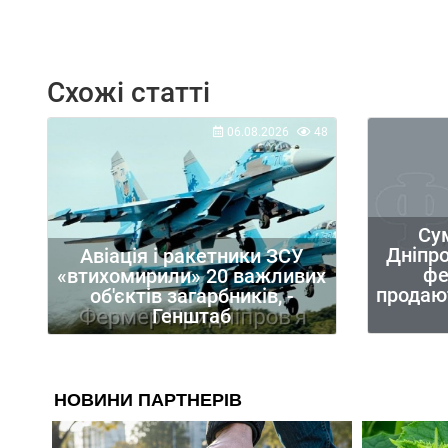
Схожі статті
06.08.2026
48
Сум
Дніпро
Авіація і ракетники ЗСУ
фе
«втихомирили» 20 важливих
продают
об'єктів загарбників, -
Генштаб