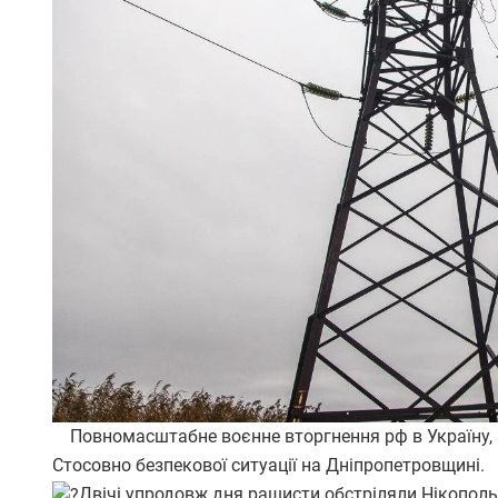
Повномасштабне воєнне вторгнення рф в Україну, 3
Стосовно безпекової ситуації на Дніпропетровщині.
Двічі упродовж дня рашисти обстріляли Нікопол