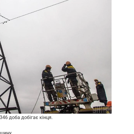
46 доба добігає кінця.
ьщину.