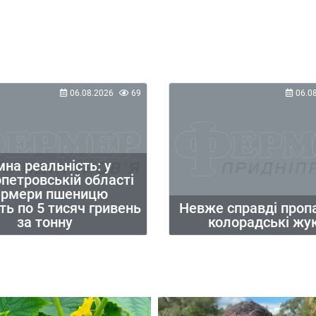
06.08.2026
69
06.0
на реальність: у
петровській області
рмери пшеницю
ь по 5 тисяч гривень
Невже справді про
за тонну
колорадські жу