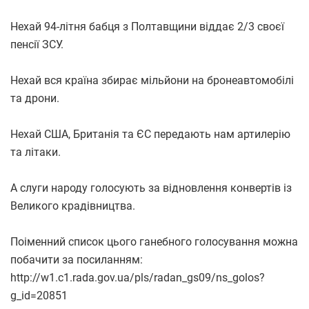
Нехай 94-літня бабця з Полтавщини віддає 2/3 своєї
пенсії ЗСУ.
Нехай вся країна збирає мільйони на бронеавтомобілі
та дрони.
Нехай США, Британія та ЄС передають нам артилерію
та літаки.
А слуги народу голосують за відновлення конвертів із
Великого крадівництва.
Поіменний список цього ганебного голосування можна
побачити за посиланням:
http://w1.c1.rada.gov.ua/pls/radan_gs09/ns_golos?
g_id=20851