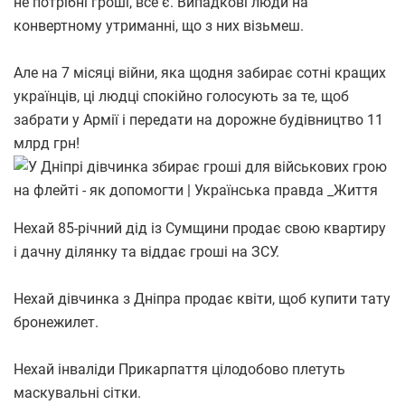
не потрібні гроші, все є. Випадкові люди на
конвертному утриманні, що з них візьмеш.
Але на 7 місяці війни, яка щодня забирає сотні кращих
українців, ці людці спокійно голосують за те, щоб
забрати у Армії і передати на дорожне будівництво 11
млрд грн!
Нехай 85-річний дід із Сумщини продає свою квартиру
і дачну ділянку та віддає гроші на ЗСУ.
Нехай дівчинка з Дніпра продає квіти, щоб купити тату
бронежилет.
Нехай інваліди Прикарпаття цілодобово плетуть
маскувальні сітки.