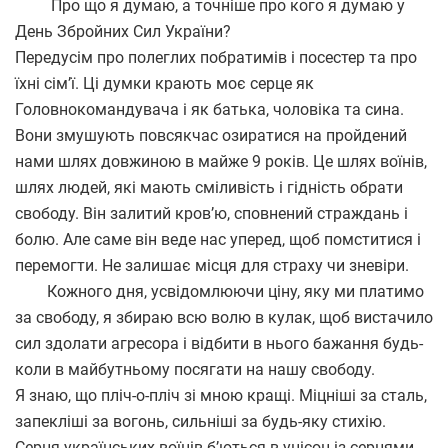
Про що я думаю, а точніше про кого я думаю у
День Збройних Сил України?
Передусім про полеглих побратимів і посестер та про
їхні сімʼї. Ці думки крають моє серце як
Головнокомандувача і як батька, чоловіка та сина.
Вони змушують повсякчас озиратися на пройдений
нами шлях довжиною в майже 9 років. Це шлях воїнів,
шлях людей, які мають сміливість і гідність обрати
свободу. Він залитий кровʼю, сповнений страждань і
болю. Але саме він веде нас уперед, щоб помститися і
перемогти. Не залишає місця для страху чи зневіри.
Кожного дня, усвідомлюючи ціну, яку ми платимо
за свободу, я збираю всю волю в кулак, щоб вистачило
сил здолати агресора і відбити в нього бажання будь-
коли в майбутньому посягати на нашу свободу.
Я знаю, що пліч-о-пліч зі мною кращі. Міцніші за сталь,
запекліші за вогонь, сильніші за будь-яку стихію.
Серця українських воїнів бʼються в унісон із серцями