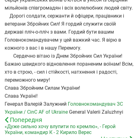
мільйонів співгромадян і всіх волелюбних людей світу.
Дорогі солдати, сержанти й офіцери, працівники і
ветерани Збройних Сил! Я гордий служити своїй
державі пліч-о-пліч з вами. Гордий бути вашим
Головнокомандувачем у цей важкий час. Я вірю в
кожного з вас і в нашу Перемогу.
Сердечно вітаю із Днем Збройних Сил України!
Бажаю швидкого відновлення пораненим воїнам! Всім,
хто в строю, - сил і стійкості, натхнення і радості,
переможного миру!
Слава Збройним Силам України!
Слава Україні!
Генерал Валерій Залужний
Головнокомандувач ЗС
України / CinC AF of Ukraine
General Valerii Zaluzhnyi
Попередня
«Дуже сильно хочу влупити по кремлю», - Герой
України, командир К - 2 Кирило Верес