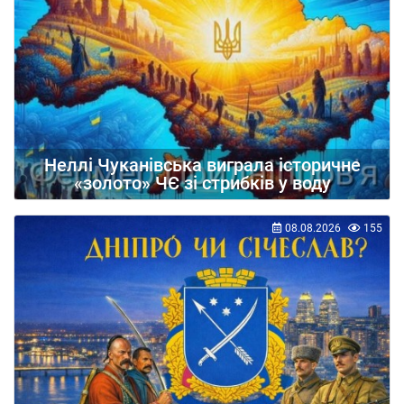
Неллі Чуканівська виграла історичне
«золото» ЧЄ зі стрибків у воду
08.08.2026
155