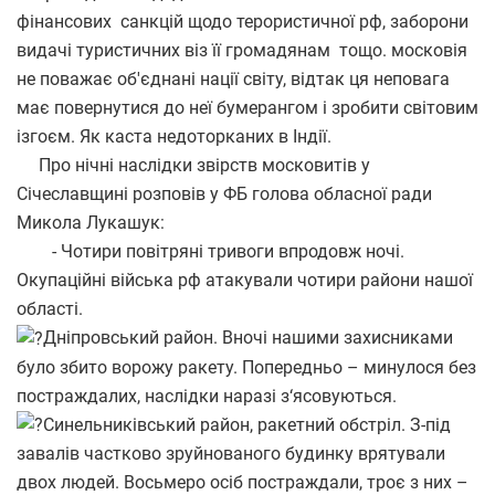
фінансових санкцій щодо терористичної рф, заборони
видачі туристичних віз її громадянам тощо. московія
не поважає об'єднані нації світу, відтак ця неповага
має повернутися до неї бумерангом і зробити світовим
ізгоєм. Як каста недоторканих в Індії.
Про нічні наслідки звірств московитів у
Січеславщині розповів у ФБ голова обласної ради
Микола Лукашук:
- Чотири повітряні тривоги впродовж ночі.
Окупаційні війська рф атакували чотири райони нашої
області.
Дніпровський район. Вночі нашими захисниками
було збито ворожу ракету. Попередньо – минулося без
постраждалих, наслідки наразі з‘ясовуються.
Синельниківський район, ракетний обстріл. З-під
завалів частково зруйнованого будинку врятували
двох людей. Восьмеро осіб постраждали, троє з них –