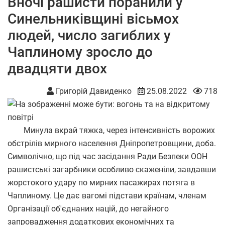
Вночі рашисти поранили у
Синельниківщині вісьмох
людей, число загиблих у
Чаплиному зросло до
двадцяти двох
Григорій Давиденко
25.08.2022
718
Минула вкрай тяжка, через інтенсивність ворожих
обстрілів мирного населення Дніпропетровщини, доба.
Символічно, що під час засідання Ради Безпеки ООН
рашистські загарбники особливо скаженіли, завдавши
жорстокого удару по мирних пасажирах потяга в
Чаплиному. Це дає вагомі підстави країнам, членам
Організації об'єднаних націй, до негайного
запровадження додаткових економічних та