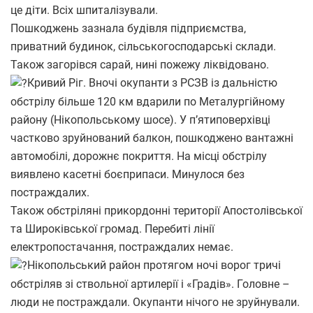
це діти. Всіх шпиталізували.
Пошкоджень зазнала будівля підприємства,
приватний будинок, сільськогосподарські склади.
Також загорівся сарай, нині пожежу ліквідовано.
Кривий Ріг. Вночі окупанти з РСЗВ із дальністю
обстрілу більше 120 км вдарили по Металургійному
району (Нікопольському шосе). У п’ятиповерхівці
частково зруйнований балкон, пошкоджено вантажні
автомобілі, дорожнє покриття. На місці обстрілу
виявлено касетні боєприпаси. Минулося без
постраждалих.
Також обстріляні прикордонні території Апостолівської
та Широківської громад. Перебиті лінії
електропостачання, постраждалих немає.
Нікопольський район протягом ночі ворог тричі
обстріляв зі ствольної артилерії і «Градів». Головне –
люди не постраждали. Окупанти нічого не зруйнували.