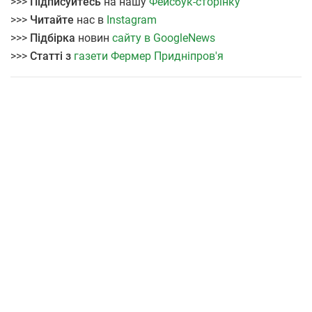
>>>
Підписуйтесь
на нашу
Фейсбук-сторінку
>>>
Читайте
нас в
Instagram
>>>
Підбірка
новин
сайту в GoogleNews
>>>
Статті з
газети Фермер Придніпров'я