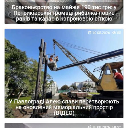
Браконьєрство на майже 190 тис грн: у
Петриківській громаді рибалка ловив
раків та карасів капроновою сіткою
10.08.2026
88
У Павлограді Алею слави перетворюють
на оновлений меморіальний простір
(ВІДЕО)
10.08.2026
92