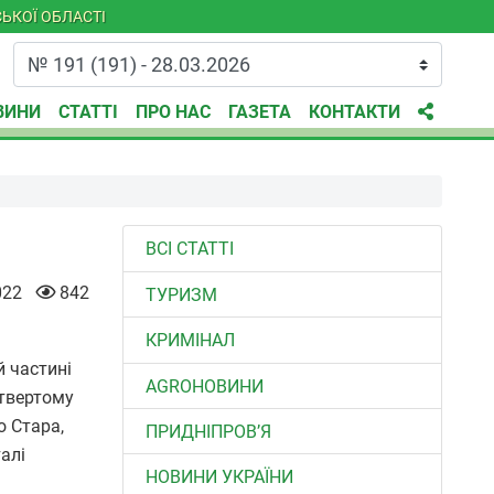
ЬКОЇ ОБЛАСТІ
ВИНИ
СТАТТІ
ПРО НАС
ГАЗЕТА
КОНТАКТИ
ВСІ СТАТТІ
022
842
ТУРИЗМ
КРИМІНАЛ
й частині
AGROНОВИНИ
етвертому
о Стара,
ПРИДНІПРОВ’Я
алі
НОВИНИ УКРАЇНИ