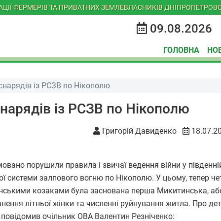
ІАЦІЇ ФЕРМЕРІВ ТА ПРИВАТНИХ ЗЕМЛЕВЛАСНИКІВ ДНІПРОПЕТРОВС
09.08.2026
ГОЛОВНА
НО
снарядів із РСЗВ по Нікополю
нарядів із РСЗВ по Нікополю
Григорій Давиденко
18.07.2
ямовано порушили правила і звичаї ведення війни у південні
ої системи залпового вогню по Нікополю. У цьому, тепер ч
країнськими козаками була заснована перша Микитинська, аб
нення літньої жінки та численні руйнування житла. Про дет
і повідомив очільник ОВА Валентин Резніченко: