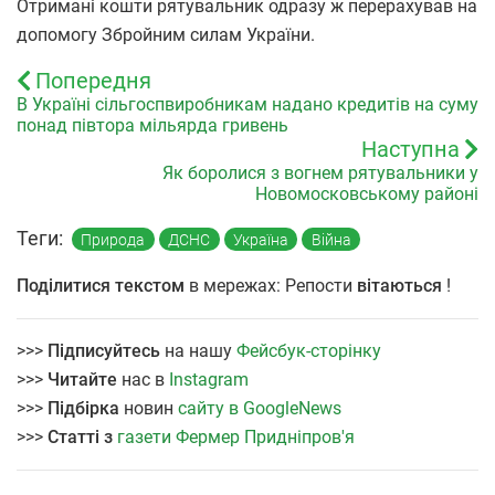
Отримані кошти рятувальник одразу ж перерахував на
допомогу Збройним силам України.
Попередня
В Україні сільгоспвиробникам надано кредитів на суму
понад півтора мільярда гривень
Наступна
Як боролися з вогнем рятувальники у
Новомосковському районі
Теги:
Природа
ДСНС
Україна
Війна
Поділитися текстом
в мережах: Репости
вітаються
!
>>>
Підписуйтесь
на нашу
Фейсбук-сторінку
>>>
Читайте
нас в
Instagram
>>>
Підбірка
новин
сайту в GoogleNews
>>>
Статті з
газети Фермер Придніпров'я