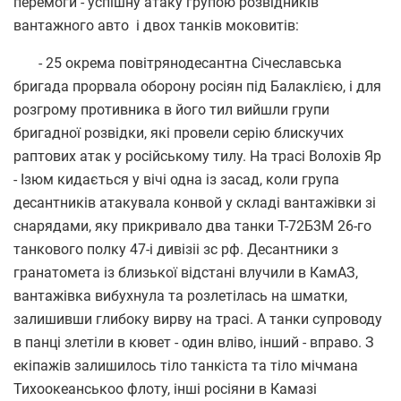
перемоги - успішну атаку групою розвідників
вантажного авто і двох танків моковитів:
- 25 окрема повітрянодесантна Січеславська
бригада прорвала оборону росіян під Балаклією, і для
розгрому противника в його тил вийшли групи
бригадної розвідки, які провели серію блискучих
раптових атак у російському тилу. На трасі Волохів Яр
- Ізюм кидається у вічі одна із засад, коли група
десантників атакувала конвой у складі вантажівки зі
снарядами, яку прикривало два танки Т-72Б3М 26-го
танкового полку 47-і дивізіі зс рф. Десантники з
гранатомета із близької відстані влучили в КамАЗ,
вантажівка вибухнула та розлетілась на шматки,
залишивши глибоку вирву на трасі. А танки супроводу
в панці злетіли в кювет - один вліво, інший - вправо. З
екіпажів залишилось тіло танкіста та тіло мічмана
Тихоокеанськоо флоту, інші росіяни в Камазі