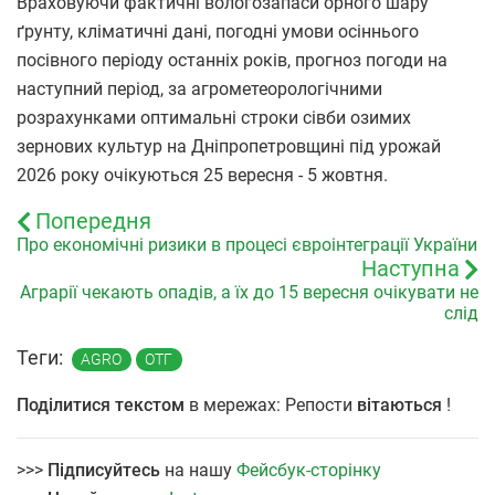
Враховуючи фактичні вологозапаси орного шару
ґрунту, кліматичні дані, погодні умови осіннього
посівного періоду останніх років, прогноз погоди на
наступний період, за агрометеорологічними
розрахунками оптимальні строки сівби озимих
зернових культур на Дніпропетровщині під урожай
2026 року очікуються 25 вересня - 5 жовтня.
Попередня
Про економічні ризики в процесі євроінтеграції України
Наступна
Аграрії чекають опадів, а їх до 15 вересня очікувати не
слід
Теги:
AGRO
ОТГ
Поділитися текстом
в мережах: Репости
вітаються
!
>>>
Підписуйтесь
на нашу
Фейсбук-сторінку