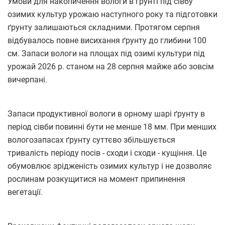
Умови для накопичення вологи в ґрунті під сівбу
озимих культур урожаю наступного року та підготовки
ґрунту залишаються складними. Протягом серпня
відбувалось повне висихання ґрунту до глибини 100
см. Запаси вологи на площах під озимі культури під
урожай 2026 р. станом на 28 серпня майже або зовсім
вичерпані.
Запаси продуктивної вологи в орному шарі ґрунту в
період сівби повинні бути не менше 18 мм. При менших
вологозапасах ґрунту суттєво збільшується
тривалість періоду посів - сходи і сходи - кущіння. Це
обумовлює зрідженість озимих культур і не дозволяє
рослинам розкущитися на момент припинення
вегетації.