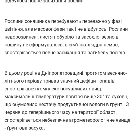
відбулося повне засихання рослин.
Рослини соняшника перебувають переважно у фазі
цвітіння, але масової фази так і не відбулось. Рослини
недорозвинені, листя побуріло та засохло, зерно в
кошику не сформувалось, в сім’янках ядра немає,
спостерігається повне засихання та загибель посівів.
В цьому році на Дніпропетровщині протягом весняно-
літнього періоду тривав значний дефіцит опадів,
спостерігався комплекс посушливих явищ:
максимальні температури повітря вище 30° та суховії,
що обумовило нестачу продуктивної вологи в ґрунті. З
червня до теперішнього часу на території області
спостерігається небезпечне агрометеорологічне явище
- ґрунтова засуха.