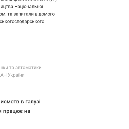
ицтва Національної
ом, та запитали відомого
льськогосподарського
ніки та автоматики
АН України
риємств в галузі
я працює на