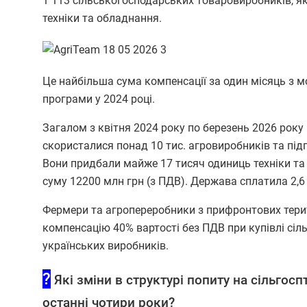
1 113 сільськогосподарських товаровиробників, я
техніки та обладнання.
Це найбільша сума компенсації за один місяць з 
програми у 2024 році.
Загалом з квітня 2024 року по березень 2026 рок
скористалися понад 10 тис. агровиробників та пі
Вони придбали майже 17 тисяч одиниць техніки та
суму 12200 млн грн (з ПДВ). Держава сплатила 2,6
Фермери та агропереробники з прифронтових тер
компенсацію 40% вартості без ПДВ при купівлі сіл
українських виробників.
?
Які зміни в структурі попиту на сільгосп
останні чотири роки?