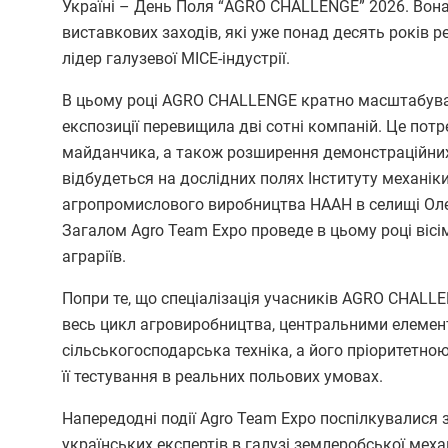
Україні
–
День Поля “AGRO CHALLENGE” 2026. Вона
виставкових заходів, які уже понад десять років р
лідер галузевої MICE
-
індустрії.
В цьому році AGRO CHALLENGE кратно масштабувавс
експозиції перевищила дві сотні компаній. Це пот
майданчика, а також розширення демонстраційних 
відбудеться на дослідних полях Інституту механік
агропромислового виробництва НААН в селищі Олен
Загалом Agro Team Expo проведе в цьому році вісі
аграріїв.
Попри те, що спеціалізація учасників AGRO CHAL
весь цикл агровиробництва, центральними елемент
сільськогосподарська техніка, а його пріоритетн
її тестування в реальних польових умовах.
Напередодні події Agro Team Expo поспілкувалися 
українських експертів в галузі землеробської мех