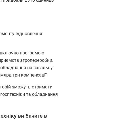
кі придбали 2316 одиниць
моменту відновлення
у включно програмою
дприємств агропереробки.
 обладнання на загальну
 млрд грн компенсації.
иторій зможуть отримати
ьгосптехніки та обладнання
техніку ви бачите в