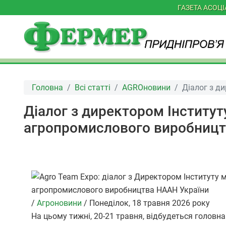
ГАЗЕТА АСОЦ
Головна
Всі статті
AGROновини
Діалог з д
Діалог з директором Інститут
агропромислового виробницт
/
Агроновини
/
Понеділок, 18 травня 2026 року
На цьому тижні, 20
-
21 травня, відбудеться головна