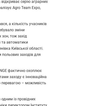
 відкриває серію аграрних
еалізує Agro Team Expo,
я, а кількість учасників
ребувало зміни
зон, тож захід
и та автоматики
івка Київської області.
м польових заходів для
LENGE фактично охоплює
ами заходу є інноваційна
ою перевагою – можливість
з одним із провідних
аніки директором Інституту