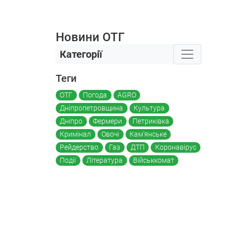
Новини ОТГ
Категорії
Теги
ОТГ
Погода
AGRO
Дніпропетровщина
Культура
Дніпро
Фермери
Петриківка
Кримінал
Овочі
Кам'янське
Рейдерство
Газ
ДТП
Коронавірус
Події
Література
Військкомат