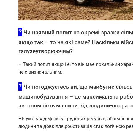
?
Чи наявний попит на окремі зразки сільг
якщо так – то на які саме? Наскільки вій
галузеутворюючим?
– Такий попит якщо і є, то він має локальний хара
не є визначальним.
?
Чи погоджуєтесь ви, що майбутнє сільс
машинобудування – це максимальна робот
автономність машини від людини-операт
–В умовах дефіциту трудових ресурсів, збільшення
людини та довкілля роботизація стає логічною реа