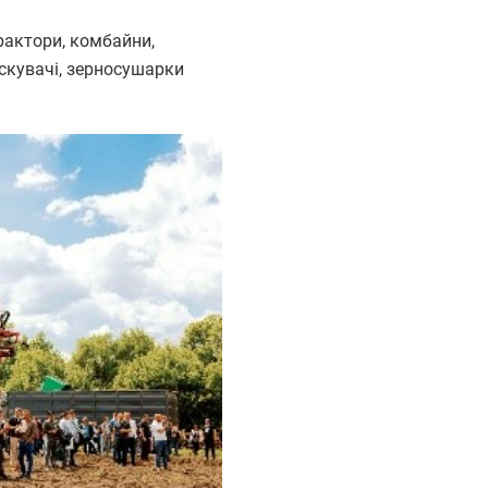
трактори, комбайни,
искувачі, зерносушарки