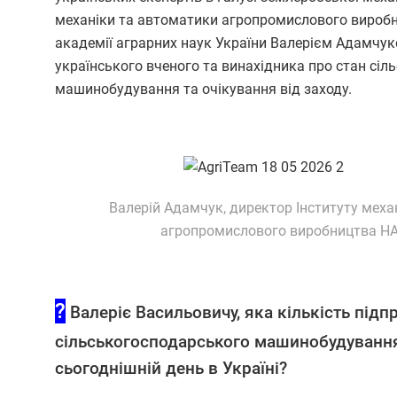
механіки та автоматики агропромислового виробн
академії аграрних наук України Валерієм Адамчук
українського вченого та винахідника про стан сі
машинобудування та очікування від заходу.
Валерій Адамчук, директор Інституту меха
агропромислового виробництва НА
?
Валеріє Васильовичу, яка кількість підп
сільськогосподарського машинобудуванн
сьогоднішній день в Україні?