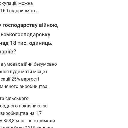
окупації, можна
 160 підприємств.
у господарству війною,
льськогосподарську
над 18 тис. одиниць.
аріїв?
 в умовах війни безумовно
ання буде мати місце і
ації 25% вартості
чизняного виробництва.
та сільського
кордного показника за
 виробництва на 1,7
у 353,8 млн грн отримали