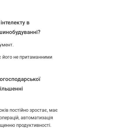
інтелекту в
шинобудуванні?
умент.
є його не притаманними
огосподарської
більшенні
оків постійно зростає, має
операцій, автоматизація
вищенню продуктивності.