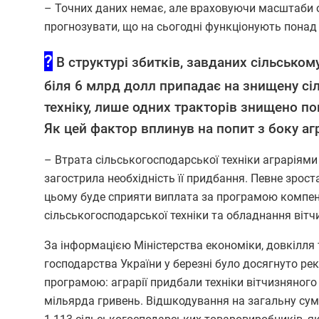
– Точних даних немає, але враховуючи масштаби 
прогнозувати, що на сьогодні функціонують понад
?
В структурі збитків, завданих сільськом
біля 6 млрд долл припадає на знищену сі
техніку, лише одних тракторів знищено по
Як цей фактор вплинув на попит з боку агр
– Втрата сільськогосподарської техніки аграріями
загострила необхідність її придбання. Певне зрост
цьому буде сприяти виплата за програмою компенс
сільськогосподарської техніки та обладнання віт
За інформацією Міністерства економіки, довкілля 
господарства України у березні було досягнуто ре
програмою: аграрії придбали техніки вітчизняного
мільярда гривень. Відшкодування на загальну сум