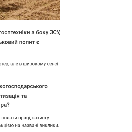
осптехніки з боку ЗСУ,
ськовий попит є
ктер, але в широкому сенсі
ькогосподарського
изація та
ора?
 оплати праці, захисту
кцією на названі виклики.