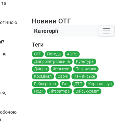
 та
Новини ОТГ
логічною
Категорії
і?
Теги
 не
ОТГ
Погода
AGRO
Дніпропетровщина
Культура
Дніпро
Фермери
Петриківка
Кримінал
Овочі
Кам'янське
Рейдерство
Газ
ДТП
Коронавірус
Події
Література
Військкомат
ей,
 робочою
м