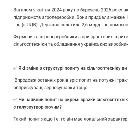
Загалом з квітня 2024 року по березень 2026 року 
підприємств агропереробки. Вони придбали майже 17
грн (з ПДВ). Держава сплатила 2,6 млрд грн компенс
Фермери та агропереробники з прифронтових терито
сільгосптехніки та обладнання українських виробник
✅ Які зміни в структурі попиту на сільгосптехніку в
Впродовж останніх років зріс попит на потужні трак
обприскувачі, зерносушарки тощо.
✅ Чи наявний попит на окремі зразки сільгосптехнік
є галузеутворюючим?
Такий попит якщо і є, то він має локальний характе