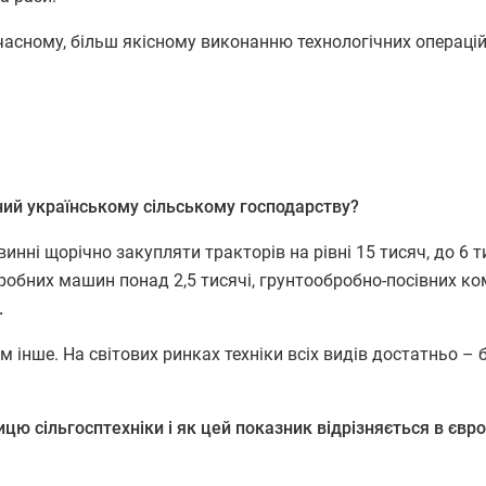
асному, більш якісному виконанню технологічних операцій
дний українському сільському господарству?
винні щорічно закупляти тракторів на рівні 15 тисяч, до 6 
обних машин понад 2,5 тисячі, грунтообробно-посівних ко
.
м інше. На світових ринках техніки всіх видів достатньо – 
цю сільгосптехніки і як цей показник відрізняється в євр