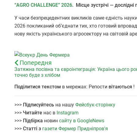
“AGRO CHALLENGE” 2026
. Місце зустрічі — дослідні
У часи безпрецедентних викликів саме єдність науки
2026 покликаний об’єднати тих, хто готовий впрова
нову якість українського агросектору на світовій арен
Попередня
Затяжна посівна та євроінтеграція: Україна цього ро
точно буде з хлібом
Поділитися текстом
в мережах: Репости
вітаються
!
>>>
Підписуйтесь
на нашу
Фейсбук-сторінку
>>>
Читайте
нас в
Instagram
>>>
Підбірка
новин
сайту в GoogleNews
>>>
Статті з
газети Фермер Придніпров'я