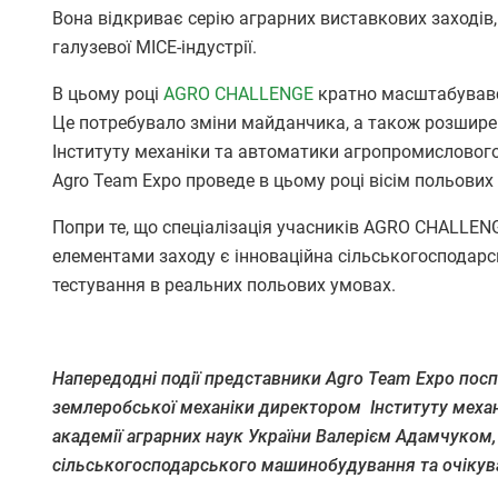
Вона відкриває серію аграрних виставкових заходів, 
галузевої MICE-індустрії.
В цьому році
AGRO CHALLENGE
кратно масштабувався
Це потребувало зміни майданчика, а також розширен
Інституту механіки та автоматики агропромислового
Agro Team Expo проведе в цьому році вісім польових 
Попри те, що спеціалізація учасників AGRO CHALLE
елементами заходу є інноваційна сільськогосподарсь
тестування в реальних польових умовах.
Напередодні події представники Agro Team Expo поспі
землеробської механіки директором Інституту меха
академії аграрних наук України Валерієм Адамчуком,
сільськогосподарського машинобудування та очікува