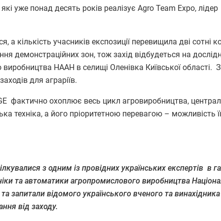
які уже понад десять років реалізує Agro Team Expo, лідер
, а кількість учасників експозиції перевищила дві сотні к
ня демонстраційних зон, тож захід відбудеться на дослід
 виробництва НААН в селищі Оленівка Київської області. 
заходів для аграріїв.
NGE фактично охоплює весь цикл агровиробництва, центра
ка техніка, а його пріоритетною перевагою – можливість ї
лкувалися з одним із провідних українських експертів в га
ніки та автоматики агропромислового виробництва Націона
 та запитали відомого українського вченого та винахідника
ння від заходу.