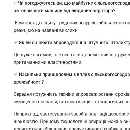
✅Чи погоджуєтесь ви, що майбутнє сільськогоспод
автономність машини від людини-оператора?
В умовах дефіциту трудових ресурсів, збільшення оп
реакцією на названі виклики.
✅ Як ви оцінюєте впровадження штучного інтелект
Це дуже вагомий, але все таки допоміжний інструмен
притаманними властивостями.
✅ Наскільки принциповим є вплив сільськогосподарс
врожайності?
Середня потужність техніки впродовж останніх років
суміщення операцій, автоматизація технологічних оп
Наприклад, застосування засобів навігації дозволяє
швидкістю. Причому технологічні операції можна вик
досягається збільшення продуктивності майже в дв