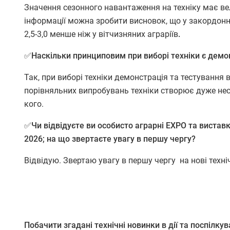
Значення сезонного навантаження на техніку має вел
інформації можна зробити висновок, що у закордонн
2,5-3,0 менше ніж у вітчизняних аграріїв
.
✅Наскільки принциповим при виборі техніки є демон
Так, при виборі техніки демонстрація та тестування
порівняльних випробувань техніки створює дуже несп
кого.
✅Чи відвідуєте ви особисто аграрні EXPO та виставк
2026; на що звертаєте увагу в першу чергу?
Відвідую. Звертаю увагу в першу чергу на нові техні
Побачити згадані технічні новинки в дії та поспіл