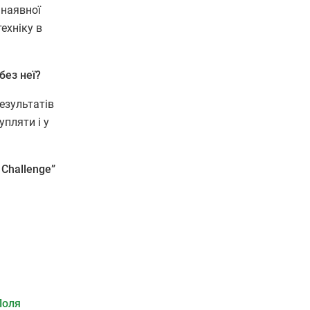
 наявної
ехніку в
без неї?
езультатів
пляти і у
Challenge”
Поля