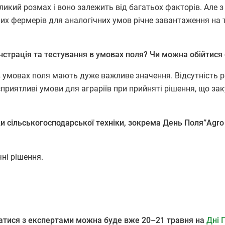
икий розмах і воно залежить від багатьох факторів. Але з
их фермерів для аналогічних умов річне завантаження на т
страція та тестування в умовах поля? Чи можна обійтися 
 в умовах поля мають дуже важливе значення. Відсутність р
риятливі умови для аграріїв при прийняті рішення, що заку
и сільськогосподарської техніки, зокрема День Поля”Agro 
чні рішення.
куватися з експертами можна буде вже 20–21 травня на
Дні 