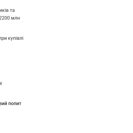
иків та
12200 млн
ри купівлі
і
овий попит