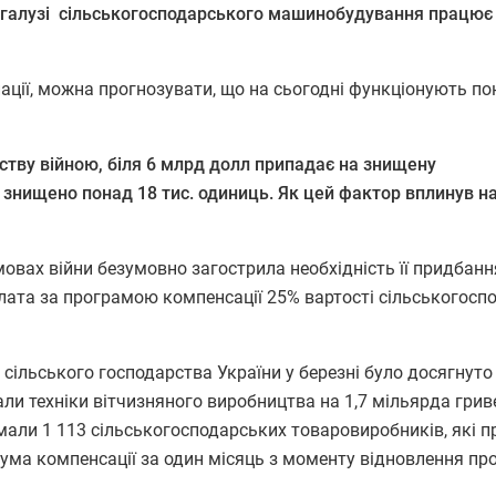
в галузі сільськогосподарського машинобудування працює
ції, можна прогнозувати, що на сьогодні функціонують по
рству війною, біля 6 млрд долл припадає на знищену
 знищено понад 18 тис. одиниць. Як цей фактор вплинув на
мовах війни безумовно загострила необхідність її придбанн
плата за програмою компенсації 25% вартості сільськогосп
 сільського господарства України у березні було досягнуто
ли техніки вітчизняного виробництва на 1,7 мільярда грив
мали 1 113 сільськогосподарських товаровиробників, які 
сума компенсації за один місяць з моменту відновлення пр