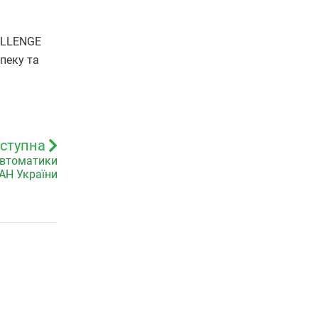
HALLENGE
пеку та
ступна
 автоматики
АН України