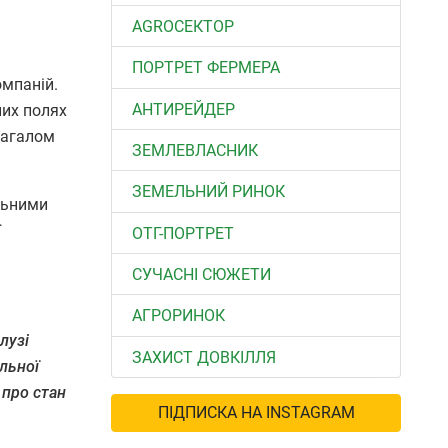
АGROСЕКТОР
ПОРТРЕТ ФЕРМЕРА
омпаній.
АНТИРЕЙДЕР
них полях
Загалом
ЗЕМЛЕВЛАСНИК
ЗЕМЕЛЬНИЙ РИНОК
льними
ї
ОТГ-ПОРТРЕТ
СУЧАСНІ СЮЖЕТИ
АГРОРИНОК
лузі
ЗАХИСТ ДОВКІЛЛЯ
льної
 про стан
ПІДПИСКА НА INSTAGRAM