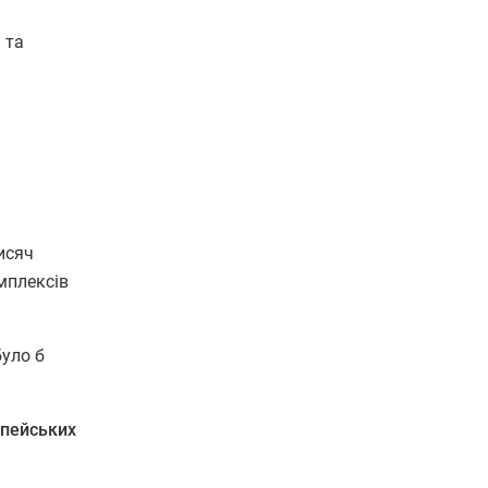
 та
тисяч
мплексів
було б
опейських