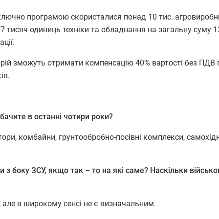
включно програмою скористалися понад 10 тис. агровиробн
 тисяч одиниць техніки та обладнання на загальну суму 
ації.
рій зможуть отримати компенсацію 40% вартості без ПДВ п
ів.
и бачите в останні чотири роки?
тори, комбайни, грунтообробно-посівні комплекси, самохідн
и з боку ЗСУ, якщо так – то на які саме? Наскільки військ
р, але в широкому сенсі не є визначальним.