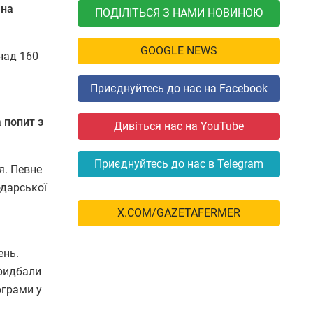
 на
ПОДІЛІТЬСЯ З НАМИ НОВИНОЮ
GOOGLE NEWS
над 160
Приєднуйтесь до нас на Facebook
 попит з
Дивіться нас на YouTube
Приєднуйтесь до нас в Telegram
я. Певне
одарської
X.COM/GAZETAFERMER
ень.
придбали
ограми у