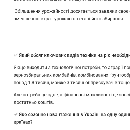
Збільшення урожайності досягається завдяки своєч
зменшенню втрат урожаю на етапі його збирання.
✅ Який обсяг ключових видів техніки на рік необхі
Якщо виходити з технологічної потреби, то аграрії по
зернозбиральних комбайнів, комбінованих ґрунтообр
понад 1,8 тисячі, майже 3 тисячі обприскувачів тощо
Але потреба це одне, а фінансові можливості це зовсі
достатньо коштів.
✅ Яке сезонне навантаження в Україні на одну одини
країнах?