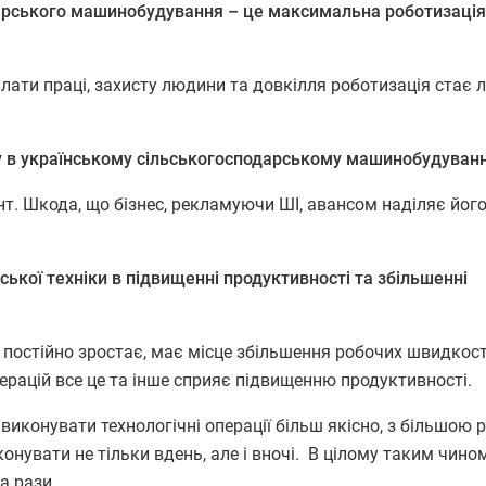
арського машинобудування – це максимальна роботизація
лати праці, захисту людини та довкілля роботизація стає 
у в українському сільськогосподарському машинобудуванн
т. Шкода, що бізнес, рекламуючи ШІ, авансом наділяє його
ької техніки в підвищенні продуктивності та збільшенні
 постійно зростає, має місце збільшення робочих швидкост
ерацій все це та інше сприяє підвищенню продуктивності.
 виконувати технологічні операції більш якісно, з більшою
онувати не тільки вдень, але і вночі. В цілому таким чино
а рази.