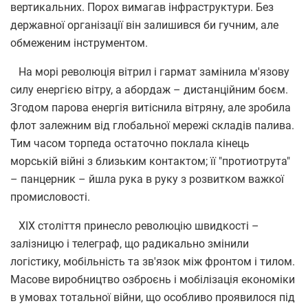
вертикальних. Порох вимагав інфраструктури. Без
державної організації він залишився би гучним, але
обмеженим інструментом.
На морі революція вітрил і гармат замінила м'язову
силу енергією вітру, а абордаж – дистанційним боєм.
Згодом парова енергія витіснила вітряну, але зробила
флот залежним від глобальної мережі складів палива.
Тим часом торпеда остаточно поклала кінець
морській війні з близьким контактом; її "протиотрута"
– панцерник – йшла рука в руку з розвитком важкої
промисловості.
XIX століття принесло революцію швидкості –
залізницю і телеграф, що радикально змінили
логістику, мобільність та зв'язок між фронтом і тилом.
Масове виробництво озброєнь і мобілізація економіки
в умовах тотальної війни, що особливо проявилося під