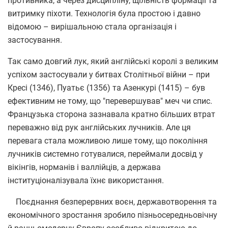
противника, а через дисципліну, щільність формації та
витримку піхоти. Технологія була простою і давно
відомою – вирішальною стала організація і
застосування.
Так само довгий лук, який англійські королі з великим
успіхом застосували у битвах Столітньої війни – при
Кресі (1346), Пуатьє (1356) та Азенкурі (1415) – був
ефективним не тому, що "перевершував" меч чи спис.
Французька сторона зазнавала кратно більших втрат
переважно від рук англійських лучників. Але ця
перевага стала можливою лише тому, що покоління
лучників системно готувалися, переймали досвід у
вікінгів, норманів і валлійців, а держава
інституціоналізувала їхнє використання.
Поєднання безперервних воєн, державотворення та
економічного зростання зробило пізньосередньовічну