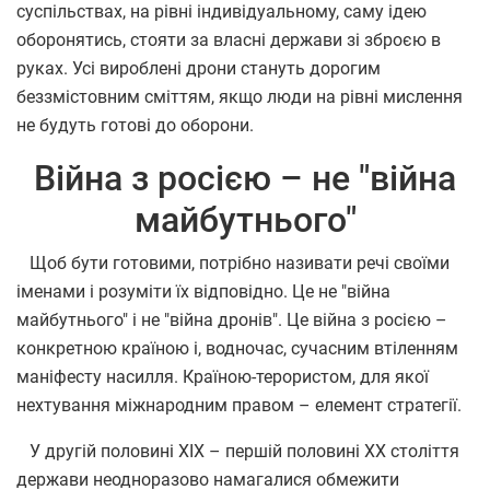
суспільствах, на рівні індивідуальному, саму ідею
оборонятись, стояти за власні держави зі зброєю в
руках. Усі вироблені дрони стануть дорогим
беззмістовним сміттям, якщо люди на рівні мислення
не будуть готові до оборони.
Війна з росією – не "війна
майбутнього"
Щоб бути готовими, потрібно називати речі своїми
іменами і розуміти їх відповідно. Це не "війна
майбутнього" і не "війна дронів". Це війна з росією –
конкретною країною і, водночас, сучасним втіленням
маніфесту насилля. Країною-терористом, для якої
нехтування міжнародним правом – елемент стратегії.
У другій половині XIX – першій половині XX століття
держави неодноразово намагалися обмежити