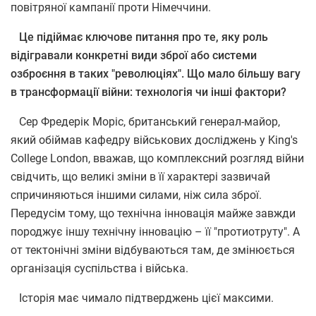
повітряної кампанії проти Німеччини.
Це підіймає ключове питання про те, яку роль
відігравали конкретні види зброї або системи
озброєння в таких "революціях". Що мало більшу вагу
в трансформації війни: технологія чи інші фактори?
Сер Фредерік Моріс, британський генерал-майор,
який обіймав кафедру військових досліджень у King's
College London, вважав, що комплексний розгляд війни
свідчить, що великі зміни в її характері зазвичай
спричиняються іншими силами, ніж сила зброї.
Передусім тому, що технічна інновація майже завжди
породжує іншу технічну інновацію – її "протиотруту". А
от тектонічні зміни відбуваються там, де змінюється
організація суспільства і війська.
Історія має чимало підтверджень цієї максими.