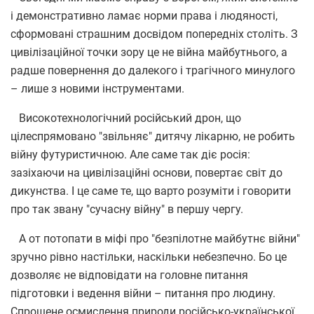
і демонстративно ламає норми права і людяності,
сформовані страшним досвідом попередніх століть. З
цивілізаційної точки зору це не війна майбутнього, а
радше повернення до далекого і трагічного минулого
– лише з новими інструментами.
Високотехнологічний російський дрон, що
цілеспрямовано "звільняє" дитячу лікарню, не робить
війну футуристичною. Але саме так діє росія:
зазіхаючи на цивілізаційні основи, повертає світ до
дикунства. І це саме те, що варто розуміти і говорити
про так звану "сучасну війну" в першу чергу.
А от потопати в міфі про "безпілотне майбутнє війни"
зручно рівно настільки, наскільки небезпечно. Бо це
дозволяє не відповідати на головне питання
підготовки і ведення війни – питання про людину.
Спрощене осмислення природи російсько-української