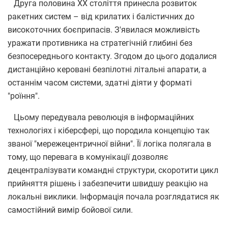
Друга половина ХХ століття принесла розвиток
ракетних систем – від крилатих і балістичних до
високоточних боєприпасів. З'явилася можливість
уражати противника на стратегічній глибині без
безпосереднього контакту. Згодом до цього додалися
дистанційно керовані безпілотні літальні апарати, а
останнім часом системи, здатні діяти у форматі
"роїння".
Цьому передувала революція в інформаційних
технологіях і кіберсфері, що породила концепцію так
званої "мережецентричної війни". Її логіка полягала в
тому, що перевага в комунікації дозволяє
децентралізувати командні структури, скоротити цикл
прийняття рішень і забезпечити швидшу реакцію на
локальні виклики. Інформація почала розглядатися як
самостійний вимір бойової сили.