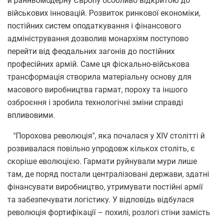
й ранньомодерну Європу особливо відкритою до
військових інновацій. Розвиток ринкової економіки,
постійних систем оподаткування і фінансового
адміністрування дозволив монархіям поступово
перейти від феодальних загонів до постійних
професійних армій. Саме ця фіскально-військова
трансформація створила матеріальну основу для
масового виробництва гармат, пороху та іншого
озброєння і зробила технологічні зміни справді
впливовими.
"Порохова революція", яка почалася у XIV столітті й
розвивалася повільно упродовж кількох століть, є
скоріше еволюцією. Гармати руйнували мури лише
там, де поряд постали централізовані держави, здатні
фінансувати виробництво, утримувати постійні армії
та забезпечувати логістику. У відповідь відбулася
революція фортифікації – похилі, розлогі стіни замість