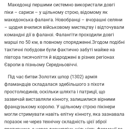
Македонці першими системно використали довгі
піки – сариси – у щільному строю, відомому як
македонська фаланга. Новобранці – вчорашні селяни
– щодня вчилися військовому мистецтву і відточували
командні дії в фаланзі. Фалангіти проходили довгі
марші по 50 км, в повному спорядженні.
Згодом подібні
тактичні побудови були фактично забуті майже на
півтора тисячоліття й відроджені в різних регіонах
Європи в пізньому Середньовіччі.
Під час битви Золотих шпор (1302) армія
фламандців складалася здебільшого з піхоти
простолюдинів, оскільки шляхта і патриції, що
зазвичай виставляли кінноту, залишилися вірними
французькому королю. У щільному строю пікінери
могли стримувати навіть елітну кінноту, яка зазнавала
поразок не через технічну складність цієї зброї