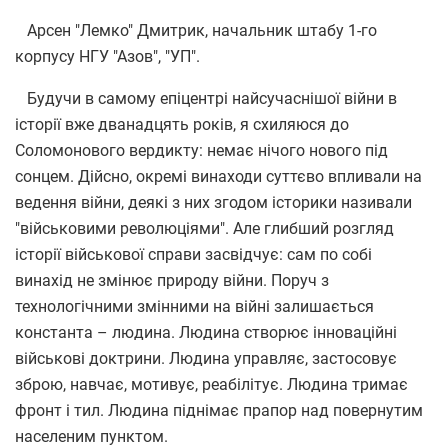
Арсен "Лемко" Дмитрик, начальник штабу 1-го
корпусу НГУ "Азов", "УП".
Будучи в самому епіцентрі найсучаснішої війни в
історії вже дванадцять років, я схиляюся до
Соломонового вердикту: немає нічого нового під
сонцем. Дійсно, окремі винаходи суттєво впливали на
ведення війни, деякі з них згодом історики називали
"військовими революціями". Але глибший розгляд
історії військової справи засвідчує: сам по собі
винахід не змінює природу війни. Поруч з
технологічними змінними на війні залишається
константа – людина. Людина створює інноваційні
військові доктрини. Людина управляє, застосовує
зброю, навчає, мотивує, реабілітує. Людина тримає
фронт і тил. Людина піднімає прапор над повернутим
населеним пунктом.