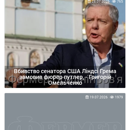
28.07.2026
765
Вбивство сенатора США Ліндсі Грема
замовив фюрер путлер, - Григорій
Омельченко
19.07.2026
1979