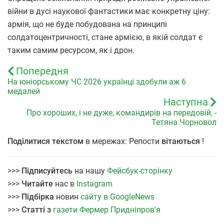
війни в дусі наукової фантастики має конкретну ціну:
армія, що не буде побудована на принципі
солдатоцентричності, стане армією, в якій солдат є
таким самим ресурсом, як і дрон.
Попередня
На юніорському ЧС 2026 українці здобули аж 6
медалей
Наступна
Про хороших, і не дуже, командирів на передовій, -
Тетяна Чорновол
Поділитися текстом
в мережах: Репости
вітаються
!
>>>
Підписуйтесь
на нашу
Фейсбук-сторінку
>>>
Читайте
нас в
Instagram
>>>
Підбірка
новин
сайту в GoogleNews
>>>
Статті з
газети Фермер Придніпров'я