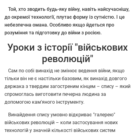
Той, хто зводить будь-яку війну, навіть найсучаснішу,
до окремої технології, плутає форму із сутністю. І це
небезпечна омана. Особливо якщо йдеться про
розуміння та підготовку до війни з росією.
Уроки з історії "військових
революцій"
Сам по собі винахід не змінює ведення війни, якщо
тільки він не є настільки базовим, як винахід довгого
держака з твердим загостреним кінцем – спису – який
спромоглась виготовити печерна людина за
допомогою кам'яного інструменту.
Винайдення спису умовно відкриває "галерею"
військових революцій – коли застосування нових
технологій у значній кількості військових систем