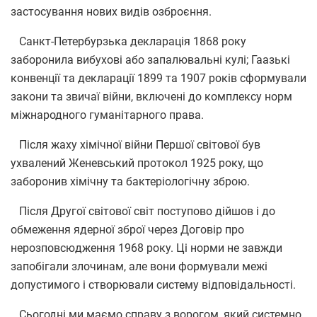
застосування нових видів озброєння.
Санкт-Петербурзька декларація 1868 року
заборонила вибухові або запалювальні кулі; Гаазькі
конвенції та декларації 1899 та 1907 років сформували
закони та звичаї війни,
включені до комплексу норм
міжнародного гуманітарного права
.
Після жаху хімічної війни Першої світової був
ухвалений Женевський протокол 1925 року, що
заборонив хімічну та бактеріологічну зброю.
Після Другої світової світ поступово дійшов і до
обмеження ядерної зброї через Договір про
нерозповсюдження 1968 року. Ці норми не завжди
запобігали злочинам, але вони формували межі
допустимого і створювали систему відповідальності.
Сьогодні ми маємо справу з ворогом, який системно