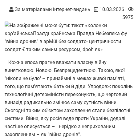
За матеріалами інтернет-видань
10.03.2026
5975
Кожна епоха прагне вважати власну війну
винятковою. Новою. Безпрецедентною. Такою, якої
"ніколи не було" – принаймні в межах живої пам'яті,
того, що пам'ятають батьки й діди. Упродовж поколінь
технологічні детерміністи переконують, що черговий
винахід радикально змінює саму сутність війни.
Сьогодні таким об'єктом захоплення стали безпілотні
системи. Війна, яку росія веде проти України, дедалі
частіше описується – і нерідко з неприхованим
захопленням – як "війна дронів".